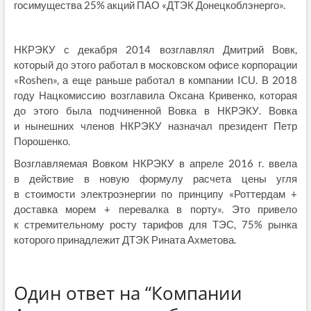
госимущества 25% акций ПАО «ДТЭК Донецкоблэнерго».
НКРЭКУ с декабря 2014 возглавлял Дмитрий Вовк,
который до этого работал в московском офисе корпорации
«Roshen», а еще раньше работал в компании ICU. В 2018
году Нацкомиссию возглавила Оксана Кривенко, которая
до этого была подчиненной Вовка в НКРЭКУ. Вовка
и нынешних членов НКРЭКУ назначал президент Петр
Порошенко.
Возглавляемая Вовком НКРЭКУ в апреле 2016 г. ввела
в действие в новую формулу расчета цены угля
в стоимости электроэнергии по принципу «Роттердам +
доставка морем + перевалка в порту». Это привело
к стремительному росту тарифов для ТЭС, 75% рынка
которого принадлежит ДТЭК Рината Ахметова.
Один ответ на “Компании