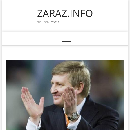
Перейти
ZARAZ.INFO
к
содержимому
ЗАРАЗ.ІНФО