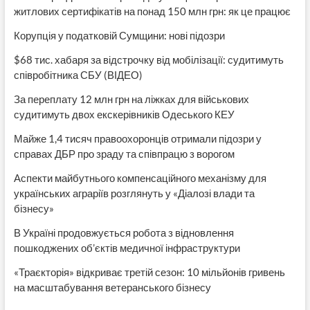
житлових сертифікатів на понад 150 млн грн: як це працює
Корупція у податковій Сумщини: нові підозри
$68 тис. хабаря за відстрочку від мобілізації: судитимуть
співробітника СБУ (ВІДЕО)
За переплату 12 млн грн на ліжках для військових
судитимуть двох екскерівників Одеського КЕУ
Майже 1,4 тисяч правоохоронців отримали підозри у
справах ДБР про зраду та співпрацю з ворогом
Аспекти майбутнього компенсаційного механізму для
українських аграріїв розглянуть у «Діалозі влади та
бізнесу»
В Україні продовжується робота з відновлення
пошкоджених об’єктів медичної інфраструктури
«Траєкторія» відкриває третій сезон: 10 мільйонів гривень
на масштабування ветеранського бізнесу