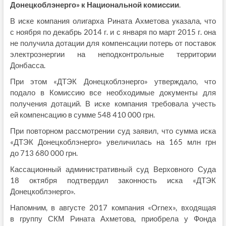
Донецкоблэнерго» к Национальной комиссии
.
В иске компания олигарха Рината Ахметова указала, что
с ноября по декабрь 2014 г. и с января по март 2015 г. она
не получила дотации для компенсации потерь от поставок
электроэнергии на неподконтрольные территории
Донбасса.
При этом «ДТЭК Донецкоблэнерго» утверждало, что
подало в Комиссию все необходимые документы для
получения дотаций. В иске компания требовала учесть
ей компенсацию в сумме 548 410 000 грн.
При повторном рассмотрении суд заявил, что сумма иска
«ДТЭК Донецкоблэнерго» увеличилась на 165 млн грн
до 713 680 000 грн.
Кассационный административный суд Верховного Суда
18 октября подтвердил законность иска «ДТЭК
Донецкоблэнерго».
Напомним, в августе 2017 компания «Ornex», входящая
в группу СКМ Рината Ахметова, приобрела у Фонда