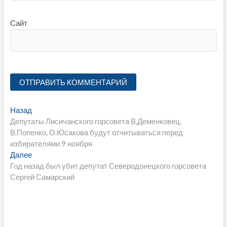
Сайт
Навигация
Предыдущая
Назад
запись:
Депутаты Лисичанского горсовета В.Деменковец,
по
В.Попенко, О.Юсакова будут отчитываться перед
записям
избирателями 9 ноября
Следующая
Далее
запись:
Год назад был убит депутат Северодонецкого горсовета
Сергей Самарский