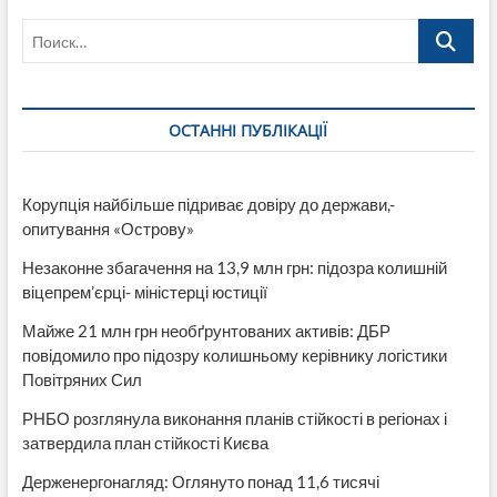
Поиск…
ОСТАННІ ПУБЛІКАЦІЇ
Корупція найбільше підриває довіру до держави,-
опитування «Острову»
Незаконне збагачення на 13,9 млн грн: підозра колишній
віцепрем’єрці- міністерці юстиції
Майже 21 млн грн необґрунтованих активів: ДБР
повідомило про підозру колишньому керівнику логістики
Повітряних Сил
РНБО розглянула виконання планів стійкості в регіонах і
затвердила план стійкості Києва
Держенергонагляд: Оглянуто понад 11,6 тисячі