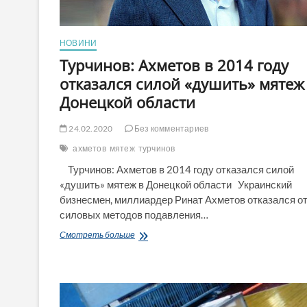
НОВИНИ
Турчинов: Ахметов в 2014 году
отказался силой «душить» мятеж
Донецкой области
24.02.2020
Без комментариев
ахметов
мятеж
турчинов
Турчинов: Ахметов в 2014 году отказался силой
«душить» мятеж в Донецкой области Украинский
бизнесмен, миллиардер Ринат Ахметов отказался о
силовых методов подавления…
Турчинов:
Смотреть больше
Ахметов
в
2014
году
отказался