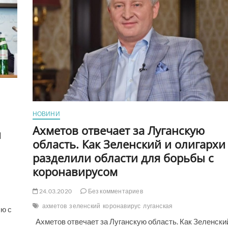
чем
на
50%
—
Bloomberg
НОВИНИ
Ахметов отвечает за Луганскую
и
область. Как Зеленский и олигархи
разделили области для борьбы с
коронавирусом
24.03.2020
Без комментариев
ахметов
зеленский
коронавирус
луганская
ю с
Ахметов отвечает за Луганскую область. Как Зеленски