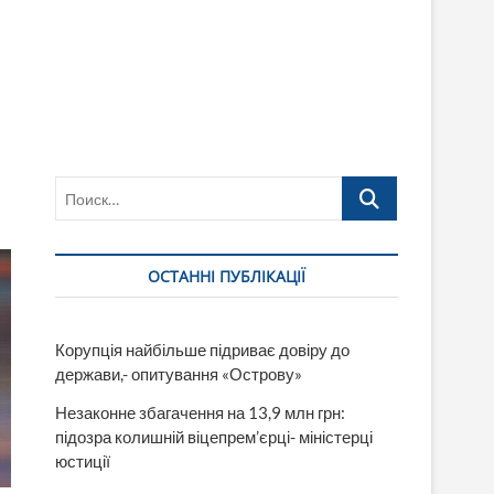
Поиск…
ОСТАННІ ПУБЛІКАЦІЇ
Корупція найбільше підриває довіру до
держави,- опитування «Острову»
Незаконне збагачення на 13,9 млн грн:
підозра колишній віцепрем’єрці- міністерці
юстиції