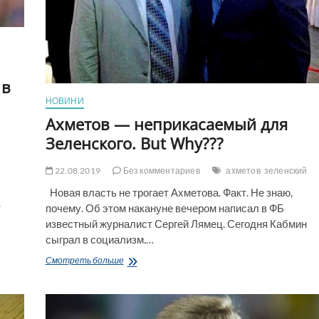
Ахметов
 в
НОВИНИ
Ахметов — неприкасаемый для
Зеленского. But Why???
22.08.2019
Без комментариев
ахметов
зеленский
Новая власть не трогает Ахметова. Факт. Не знаю,
т
почему. Об этом накануне вечером написал в ФБ
известный журналист Сергей Лямец. Сегодня Кабмин
сыграл в социализм.…
Ахметов
Смотреть больше
—
неприкасаемый
для
Зеленского.