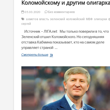
Коломойскому и другим олигарх
05.03.2020
Без комментариев
ахметов
власть
зеленский
коломойский
МВФ
олигархи
сергей
Источник – ЛІГА.net Мы только поверили в то, что
Зеленский отшил Коломойского. Но сегодняшняя
отставка Кабмина показывает, кто на самом деле
управляет страной …
Власть
Смотреть больше
в
Украине
переходит
к
Коломойскому
и
другим
олигархам