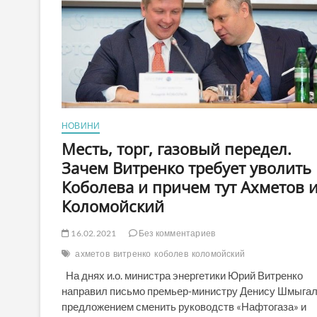
НОВИНИ
Месть, торг, газовый передел.
Зачем Витренко требует уволить
Коболева и причем тут Ахметов 
Коломойский
16.02.2021
Без комментариев
ахметов
витренко
коболев
коломойский
На днях и.о. министра энергетики Юрий Витренко
направил письмо премьер-министру Денису Шмыгал
предложением сменить руководств «Нафтогаза» и