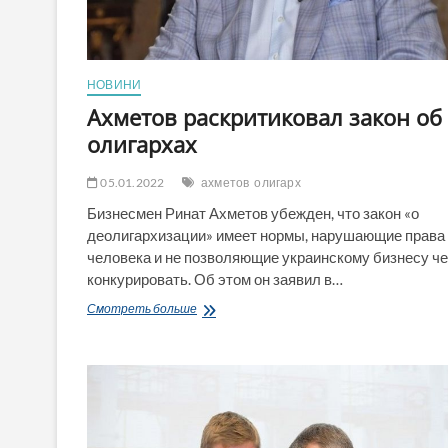
НОВИНИ
Ахметов раскритиковал закон об
олигархах
05.01.2022
ахметов
олигарх
Бизнесмен Ринат Ахметов убежден, что закон «о
деолигархизации» имеет нормы, нарушающие права
человека и не позволяющие украинскому бизнесу ч
конкурировать. Об этом он заявил в…
Ахметов
Смотреть больше
раскритиковал
закон
об
олигархах