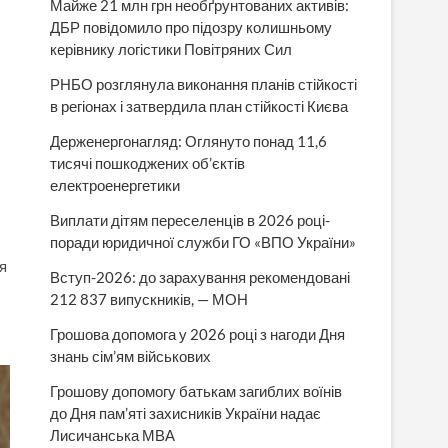
Майже 21 млн грн необґрунтованих активів:
ДБР повідомило про підозру колишньому
керівнику логістики Повітряних Сил
РНБО розглянула виконання планів стійкості
в регіонах і затвердила план стійкості Києва
Держенергонагляд: Оглянуто понад 11,6
тисячі пошкоджених об’єктів
електроенергетики
Виплати дітям переселенців в 2026 році-
поради юридичної служби ГО «ВПО України»
я
Вступ-2026: до зарахування рекомендовані
212 837 випускників, — МОН
Грошова допомога у 2026 році з нагоди Дня
знань сім’ям військових
Грошову допомогу батькам загиблих воїнів
до Дня пам’яті захисників України надає
Лисичанська МВА