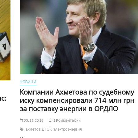
But
Why???
НОВИНИ
Компании Ахметова по судебному
с:
иску компенсировали 714 млн грн
за поставку энергии в ОРДЛО
03.11.2018
1 Комментарий
ахметов
ДТЭК
электроэнергия