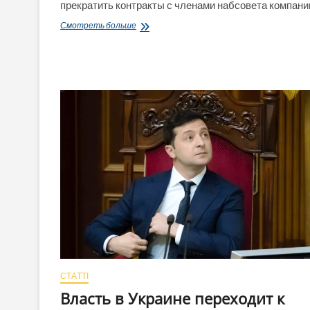
прекратить контракты с членами набсовета компани
Месть,
Смотреть больше
торг,
газовый
передел.
Зачем
Витренко
требует
уволить
Коболева
и
причем
тут
Ахметов
и
Коломойский
СТАТТІ
Власть в Украине переходит к