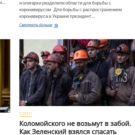
и.…
и олигархи разделили области для борьбы с
коронавирусом Для борьбы с распространением
коронавируса в Украине президент…
Ахметов
Смотреть больше
отвечает
за
Луганскую
область.
Как
Зеленский
и
олигархи
разделили
области
для
борьбы
с
коронавирусом
СТАТТІ
Коломойского не возьмут в забой.
Как Зеленский взялся спасать