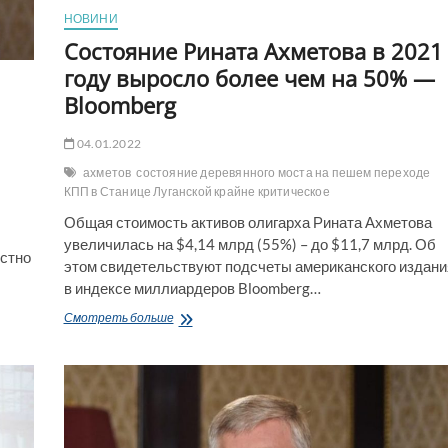
НОВИНИ
Состояние Рината Ахметова в 2021
году выросло более чем на 50% —
Bloomberg
04.01.2022
ахметов
состояние деревянного моста на пешем переходе
КПП в Станице Луганской крайне критическое
Общая стоимость активов олигарха Рината Ахметова
увеличилась на $4,14 млрд (55%) – до $11,7 млрд. Об
естно
этом свидетельствуют подсчеты американского издани
в индексе миллиардеров Bloomberg…
Состояние
Смотреть больше
Рината
Ахметова
в
2021
году
выросло
более