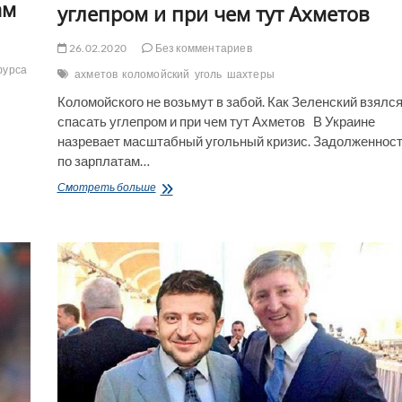
ам
углепром и при чем тут Ахметов
26.02.2020
Без комментариев
фурса
ахметов
коломойский
уголь
шахтеры
Коломойского не возьмут в забой. Как Зеленский взялс
спасать углепром и при чем тут Ахметов В Украине
назревает масштабный угольный кризис. Задолженнос
по зарплатам…
Коломойского
Смотреть больше
не
возьмут
в
забой.
Как
Зеленский
взялся
спасать
углепром
и
при
чем
тут