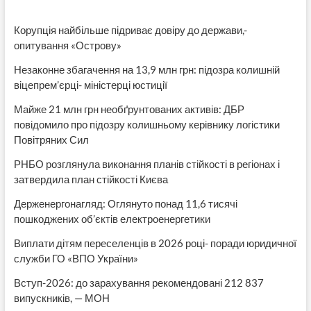
Корупція найбільше підриває довіру до держави,-
опитування «Острову»
Незаконне збагачення на 13,9 млн грн: підозра колишній
віцепрем’єрці- міністерці юстиції
Майже 21 млн грн необґрунтованих активів: ДБР
повідомило про підозру колишньому керівнику логістики
Повітряних Сил
РНБО розглянула виконання планів стійкості в регіонах і
затвердила план стійкості Києва
Держенергонагляд: Оглянуто понад 11,6 тисячі
пошкоджених об’єктів електроенергетики
Виплати дітям переселенців в 2026 році- поради юридичної
служби ГО «ВПО України»
Вступ-2026: до зарахування рекомендовані 212 837
випускників, — МОН