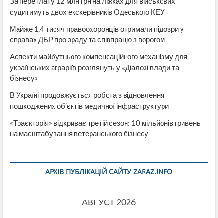
За переплату 12 млн грн на ліжках для військових
судитимуть двох екскерівників Одеського КЕУ
Майже 1,4 тисяч правоохоронців отримали підозри у
справах ДБР про зраду та співпрацю з ворогом
Аспекти майбутнього компенсаційного механізму для
українських аграріїв розглянуть у «Діалозі влади та
бізнесу»
В Україні продовжується робота з відновлення
пошкоджених об’єктів медичної інфраструктури
«Траєкторія» відкриває третій сезон: 10 мільйонів гривень
на масштабування ветеранського бізнесу
АРХІВ ПУБЛІКАЦІЙ САЙТУ ZARAZ.INFO
АВГУСТ 2026