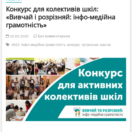
Конкурс для колективів шкіл:
«Вивчай і розрізняй: інфо-медійна
грамотність»
10.02.2020
Без комментариев
IREX
інфо-медійна грамотність
конкурс
луганська
школа