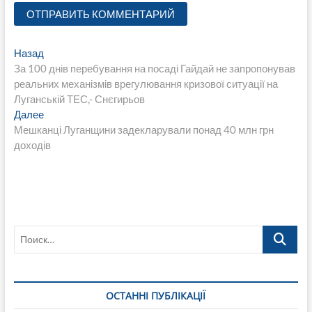
Навигация
Предыдущая
Назад
запись:
За 100 днів перебування на посаді Гайдай не запропонував
по
реальних механізмів врегулювання кризової ситуації на
записям
Луганській ТЕС,- Снєгирьов
Следующая
Далее
запись:
Мешканці Луганщини задекларували понад 40 млн грн
доходів
Поиск…
ОСТАННІ ПУБЛІКАЦІЇ