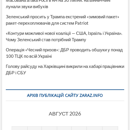
Масована атака Росії в ніч на 30 липня: на Вінниччині
лунали звуки вибухів
Зеленський просить у Трампа екстрений «зимовий пакет»
ракет-перехоплювачів для систем Patriot
«Контури можливої нової коаліції — США, Ізраїль і Україна».
Чому Зеленський став потрібний Трампу
Операція «Чесний призов»: ДБР проводить обшуки у понад
100 ТЦК по всій Україні
Голову райсуду на Харківщині викрили на хабарі працівники
ДБР і СБУ
АРХІВ ПУБЛІКАЦІЙ САЙТУ ZARAZ.INFO
АВГУСТ 2026