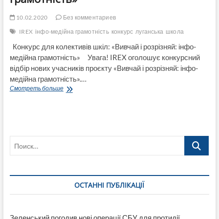
10.02.2020
Без комментариев
IREX
інфо-медійна грамотність
конкурс
луганська
школа
Конкурс для колективів шкіл: «Вивчай і розрізняй: інфо-
медійна грамотність» Увага! IREX оголошує конкурсний
відбір нових учасників проєкту «Вивчай і розрізняй: інфо-
медійна грамотність».…
Конкурс
Смотреть больше
для
колективів
шкіл:
«Вивчай
і
Поиск…
розрізняй:
інфо-
медійна
грамотність»
ОСТАННІ ПУБЛІКАЦІЇ
Зеленський погодив нові операції СБУ для протидії