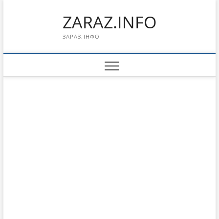
Перейти
ZARAZ.INFO
к
содержимому
ЗАРАЗ.ІНФО