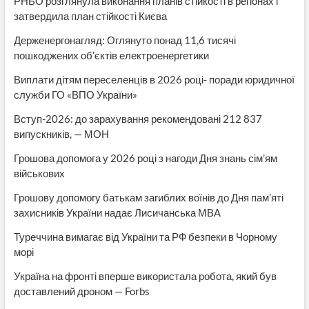
РНБО розглянула виконання планів стійкості в регіонах і
затвердила план стійкості Києва
Держенергонагляд: Оглянуто понад 11,6 тисячі
пошкоджених об’єктів електроенергетики
Виплати дітям переселенців в 2026 році- поради юридичної
служби ГО «ВПО України»
Вступ-2026: до зарахування рекомендовані 212 837
випускників, — МОН
Грошова допомога у 2026 році з нагоди Дня знань сім’ям
військових
Грошову допомогу батькам загиблих воїнів до Дня пам’яті
захисників України надає Лисичанська МВА
Туреччина вимагає від України та РФ безпеки в Чорному
морі
Україна на фронті вперше використала робота, який був
доставлений дроном — Forbs