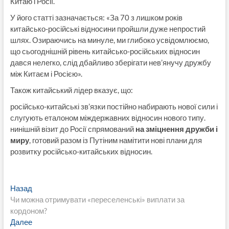
Китаю і Росії.
У його статті зазначається: «За 70 з лишком років
китайсько-російські відносини пройшли дуже непростий
шлях. Озираючись на минуле, ми глибоко усвідомлюємо,
що сьогоднішній рівень китайсько-російських відносин
дався нелегко, слід дбайливо зберігати нев’янучу дружбу
між Китаєм і Росією».
Також китайський лідер вказує, що:
російсько-китайські зв’язки постійно набирають нової сили і
слугують еталоном міждержавних відносин нового типу.
нинішній візит до Росії спрямований
на зміцнення дружби і
миру
, готовий разом із Путіним намітити нові плани для
розвитку російсько-китайських відносин.
Навигация
Предыдущая
Назад
запись:
Чи можна отримувати «переселенські» виплати за
по
кордоном?
записям
Следующая
Далее