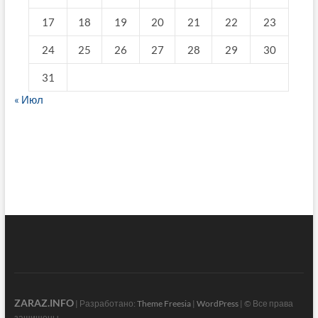
17
18
19
20
21
22
23
24
25
26
27
28
29
30
31
« Июл
fake breitling
ZARAZ.INFO
| Разработано:
Theme Freesia
|
WordPress
| © Все права
защищены