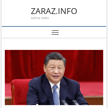
Перейти
ZARAZ.INFO
к
содержимому
ЗАРАЗ.ІНФО