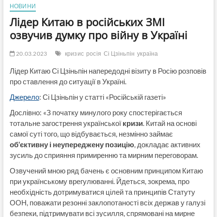
НОВИНИ
Лідер Китаю в російських ЗМІ
озвучив думку про війну в Україні
20.03.2023
кризис
росія
Сі Цзіньпін
україна
Лідер Китаю Сі Цзіньпін напередодні візиту в Росію розповів
про ставлення до ситуації в Україні.
Джерело
: Сі Цзіньпін у статті «Російській газеті»
Дослівно: «З початку минулого року спостерігається
тотальне загострення української
кризи
. Китай на основі
самої суті того, що відбувається, незмінно займає
об’єктивну і неупереджену позицію
, докладає активних
зусиль до сприяння примиренню та мирним переговорам.
Озвучений мною ряд бачень є основним принципом Китаю
при українському врегулюванні. Йдеться, зокрема, про
необхідність дотримуватися цілей та принципів Статуту
ООН, поважати резонні заклопотаності всіх держав у галузі
безпеки, підтримувати всі зусилля, спрямовані на мирне