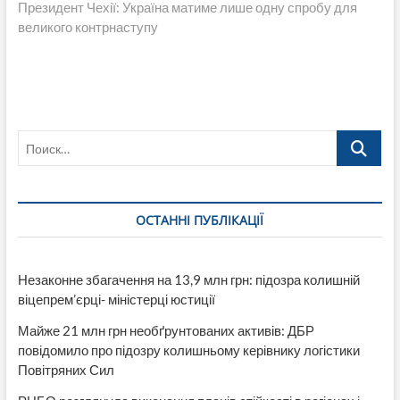
запись:
Президент Чехії: Україна матиме лише одну спробу для
великого контрнаступу
Поиск…
ОСТАННІ ПУБЛІКАЦІЇ
Незаконне збагачення на 13,9 млн грн: підозра колишній
віцепрем’єрці- міністерці юстиції
Майже 21 млн грн необґрунтованих активів: ДБР
повідомило про підозру колишньому керівнику логістики
Повітряних Сил