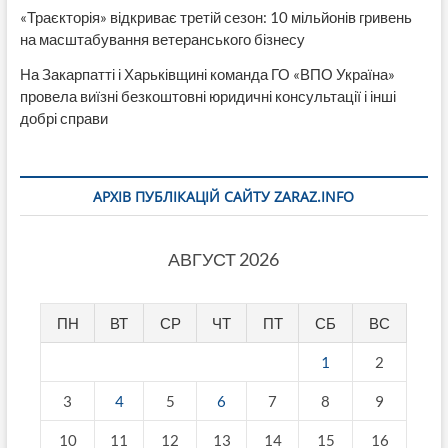
«Траєкторія» відкриває третій сезон: 10 мільйонів гривень
на масштабування ветеранського бізнесу
На Закарпатті і Харьківщині команда ГО «ВПО Україна»
провела виїзні безкоштовні юридичні консультації і інші
добрі справи
АРХІВ ПУБЛІКАЦІЙ САЙТУ ZARAZ.INFO
АВГУСТ 2026
ПН
ВТ
СР
ЧТ
ПТ
СБ
ВС
1
2
3
4
5
6
7
8
9
10
11
12
13
14
15
16