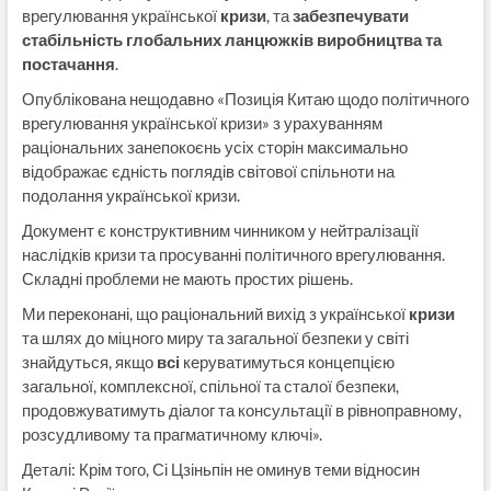
врегулювання української
кризи
, та
забезпечувати
стабільність глобальних ланцюжків виробництва та
постачання
.
Опублікована нещодавно «Позиція Китаю щодо політичного
врегулювання української кризи» з урахуванням
раціональних занепокоєнь усіх сторін максимально
відображає єдність поглядів світової спільноти на
подолання української кризи.
Документ є конструктивним чинником у нейтралізації
наслідків кризи та просуванні політичного врегулювання.
Складні проблеми не мають простих рішень.
Ми переконані, що раціональний вихід з української
кризи
та шлях до міцного миру та загальної безпеки у світі
знайдуться, якщо
всі
керуватимуться концепцією
загальної, комплексної, спільної та сталої безпеки,
продовжуватимуть діалог та консультації в рівноправному,
розсудливому та прагматичному ключі».
Деталі: Крім того, Сі Цзіньпін не оминув теми відносин