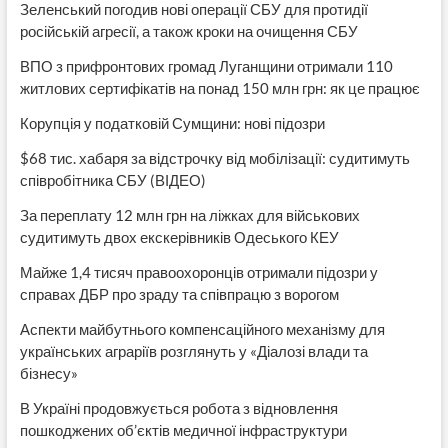
Зеленський погодив нові операції СБУ для протидії
російській агресії, а також кроки на очищення СБУ
ВПО з прифронтових громад Луганщини отримали 110
житлових сертифікатів на понад 150 млн грн: як це працює
Корупція у податковій Сумщини: нові підозри
$68 тис. хабаря за відстрочку від мобілізації: судитимуть
співробітника СБУ (ВІДЕО)
За переплату 12 млн грн на ліжках для військових
судитимуть двох екскерівників Одеського КЕУ
Майже 1,4 тисяч правоохоронців отримали підозри у
справах ДБР про зраду та співпрацю з ворогом
Аспекти майбутнього компенсаційного механізму для
українських аграріїв розглянуть у «Діалозі влади та
бізнесу»
В Україні продовжується робота з відновлення
пошкоджених об’єктів медичної інфраструктури