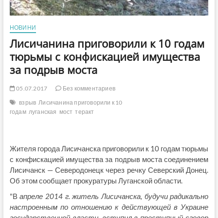
НОВИНИ
Лисичанина приговорили к 10 годам
тюрьмы с конфискацией имущества
за подрыв моста
05.07.2017
Без комментариев
взрыв
Лисичанина приговорили к 10
годам
луганская
мост
теракт
Жителя города Лисичанска приговорили к 10 годам тюрьмы
с конфискацией имущества за подрыв моста соединением
Лисичанск — Северодонецк через речку Северский Донец.
Об этом сообщает прокуратуры Луганской области.
"В
апреле 2014 г. житель Лисичанска, будучи радикально
настроенным по отношению к действующей в Украине
государственной власти, вступил в преступный сговор