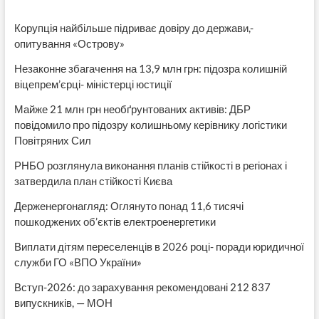
Корупція найбільше підриває довіру до держави,-
опитування «Острову»
Незаконне збагачення на 13,9 млн грн: підозра колишній
віцепрем’єрці- міністерці юстиції
Майже 21 млн грн необґрунтованих активів: ДБР
повідомило про підозру колишньому керівнику логістики
Повітряних Сил
РНБО розглянула виконання планів стійкості в регіонах і
затвердила план стійкості Києва
Держенергонагляд: Оглянуто понад 11,6 тисячі
пошкоджених об’єктів електроенергетики
Виплати дітям переселенців в 2026 році- поради юридичної
служби ГО «ВПО України»
Вступ-2026: до зарахування рекомендовані 212 837
випускників, — МОН