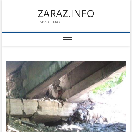
Перейти
ZARAZ.INFO
к
содержимому
ЗАРАЗ.ІНФО