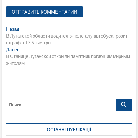
Навигация
Предыдущая
Назад
запись:
В Луганской области водителю-нелегалу автобуса грозит
по
штраф в 17,5 тис. грн.
записям
Следующая
Далее
запись:
В Станице Луганской открыли памятник погибшим мирным
жителям
Поиск…
ОСТАННІ ПУБЛІКАЦІЇ