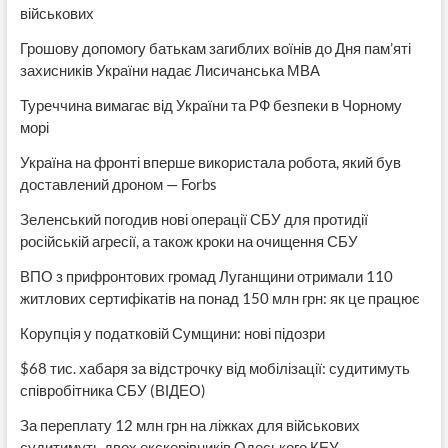
військових
Грошову допомогу батькам загиблих воїнів до Дня пам’яті
захисників України надає Лисичанська МВА
Туреччина вимагає від України та РФ безпеки в Чорному
морі
Україна на фронті вперше використала робота, який був
доставлений дроном — Forbs
Зеленський погодив нові операції СБУ для протидії
російській агресії, а також кроки на очищення СБУ
ВПО з прифронтових громад Луганщини отримали 110
житлових сертифікатів на понад 150 млн грн: як це працює
Корупція у податковій Сумщини: нові підозри
$68 тис. хабаря за відстрочку від мобілізації: судитимуть
співробітника СБУ (ВІДЕО)
За переплату 12 млн грн на ліжках для військових
судитимуть двох екскерівників Одеського КЕУ