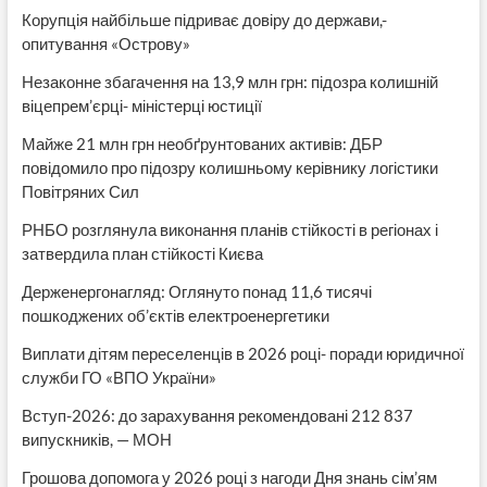
Корупція найбільше підриває довіру до держави,-
опитування «Острову»
Незаконне збагачення на 13,9 млн грн: підозра колишній
віцепрем’єрці- міністерці юстиції
Майже 21 млн грн необґрунтованих активів: ДБР
повідомило про підозру колишньому керівнику логістики
Повітряних Сил
РНБО розглянула виконання планів стійкості в регіонах і
затвердила план стійкості Києва
Держенергонагляд: Оглянуто понад 11,6 тисячі
пошкоджених об’єктів електроенергетики
Виплати дітям переселенців в 2026 році- поради юридичної
служби ГО «ВПО України»
Вступ-2026: до зарахування рекомендовані 212 837
випускників, — МОН
Грошова допомога у 2026 році з нагоди Дня знань сім’ям