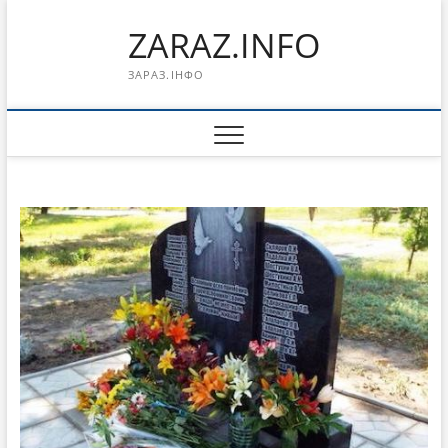
Перейти
ZARAZ.INFO
к
содержимому
ЗАРАЗ.ІНФО