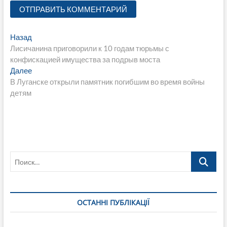
Навигация
Предыдущая
Назад
запись:
Лисичанина приговорили к 10 годам тюрьмы с
по
конфискацией имущества за подрыв моста
записям
Следующая
Далее
запись:
В Луганске открыли памятник погибшим во время войны
детям
Поиск…
ОСТАННІ ПУБЛІКАЦІЇ