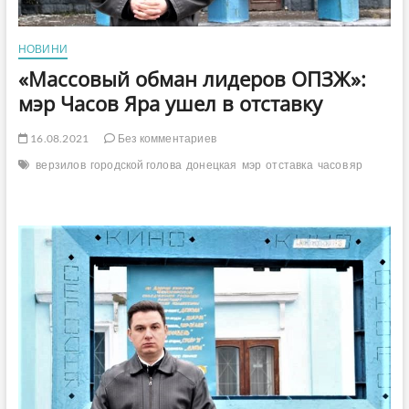
НОВИНИ
«Массовый обман лидеров ОПЗЖ»:
мэр Часов Яра ушел в отставку
16.08.2021
Без комментариев
верзилов
городской голова
донецкая
мэр
отставка
часов яр