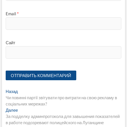
Email
*
Сайт
Навигация
Предыдущая
Назад
запись:
Чи повинні партії звітувати про витрати на свою рекламу в
по
соціальних мережах?
записям
Следующая
Далее
запись:
За подделку админпротокола для завышения показателей
в работе подозревают полицейского на Луганщине