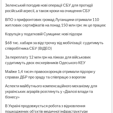
Зеленський погодив нові операції СБУ для протидії
російській агресії, а також кроки на очищення СБУ
ВПО з прифронтових громад Луганщини отримали 110
житлових сертифікатів на понад 150 млн грн: як це працює
Корупція у податковій Сумщини: нові підозри
$68 тис. хабаря за відстрочку від мобілізації: судитимуть
співробітника СБУ (ВІДЕО)
За переплату 12 млн грн на ліжках для військових
судитимуть двох екскерівників Одеського КЕУ
Майже 1,4 тисяч правоохоронців отримали підозри у
справах ДБР про зраду та співпрацю з ворогом
Аспекти майбутнього компенсаційного механізму для
українських аграріїв розглянуть у «Діалозі влади та
бізнесу»
В Україні продовжується робота з відновлення
пошкоджених об’єктів медичної інфраструктури