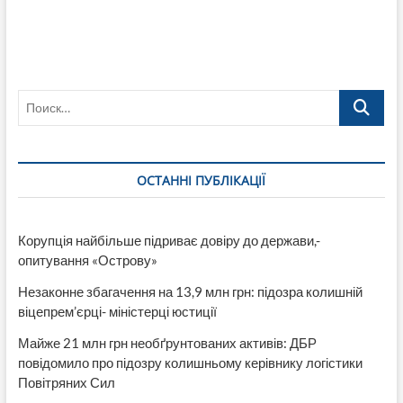
Поиск…
ОСТАННІ ПУБЛІКАЦІЇ
Корупція найбільше підриває довіру до держави,-
опитування «Острову»
Незаконне збагачення на 13,9 млн грн: підозра колишній
віцепрем’єрці- міністерці юстиції
Майже 21 млн грн необґрунтованих активів: ДБР
повідомило про підозру колишньому керівнику логістики
Повітряних Сил