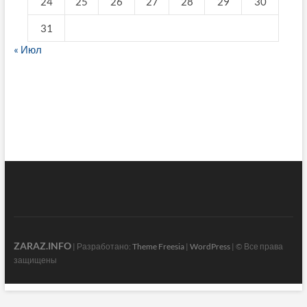
24
25
26
27
28
29
30
31
« Июл
fake breitling
ZARAZ.INFO
| Разработано:
Theme Freesia
|
WordPress
| © Все права
защищены