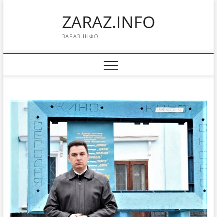
Перейти
ZARAZ.INFO
к
содержимому
ЗАРАЗ.ІНФО