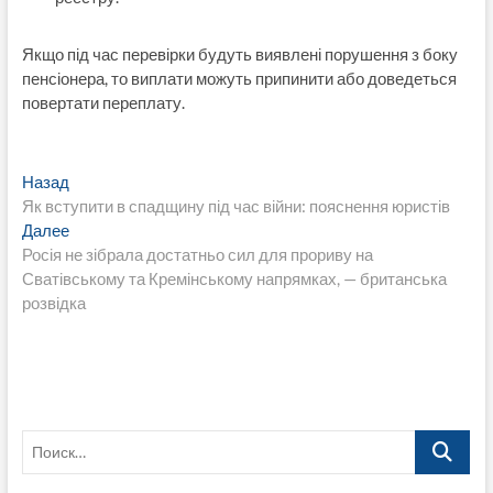
Якщо під час перевірки будуть виявлені порушення з боку
пенсіонера, то виплати можуть припинити або доведеться
повертати переплату.
Навигация
Предыдущая
Назад
запись:
Як вступити в спадщину під час війни: пояснення юристів
по
Следующая
Далее
записям
запись:
Росія не зібрала достатньо сил для прориву на
Сватівському та Кремінському напрямках, — британська
розвідка
Поиск…