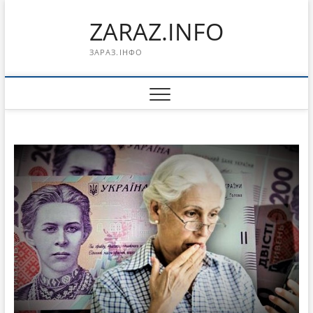
Перейти
ZARAZ.INFO
к
содержимому
ЗАРАЗ.ІНФО