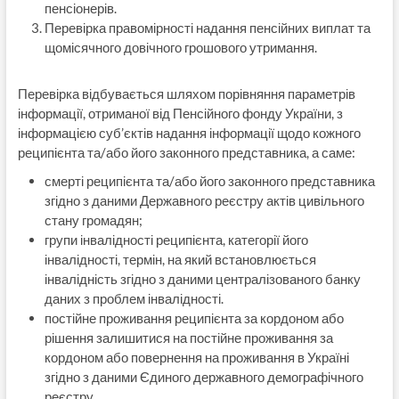
пенсіонерів.
Перевірка правомірності надання пенсійних виплат та
щомісячного довічного грошового утримання.
Перевірка відбувається шляхом порівняння параметрів
інформації, отриманої від Пенсійного фонду України, з
інформацією суб’єктів надання інформації щодо кожного
реципієнта та/або його законного представника, а саме:
смерті реципієнта та/або його законного представника
згідно з даними Державного реєстру актів цивільного
стану громадян;
групи інвалідності реципієнта, категорії його
інвалідності, термін, на який встановлюється
інвалідність згідно з даними централізованого банку
даних з проблем інвалідності.
постійне проживання реципієнта за кордоном або
рішення залишитися на постійне проживання за
кордоном або повернення на проживання в Україні
згідно з даними Єдиного державного демографічного
реєстру.