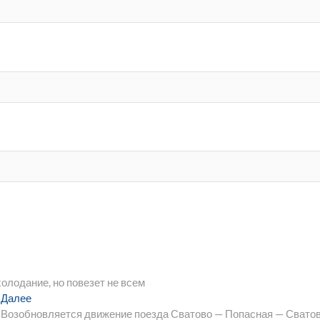
холодание, но повезет не всем
Следующая
Далее
запись:
Возобновляется движение поезда Сватово — Попасная — Свато