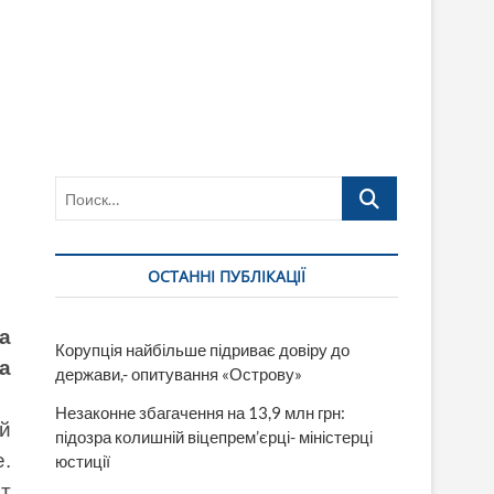
Поиск…
ОСТАННІ ПУБЛІКАЦІЇ
а
Корупція найбільше підриває довіру до
а
держави,- опитування «Острову»
Незаконне збагачення на 13,9 млн грн:
й
підозра колишній віцепрем’єрці- міністерці
.
юстиції
т