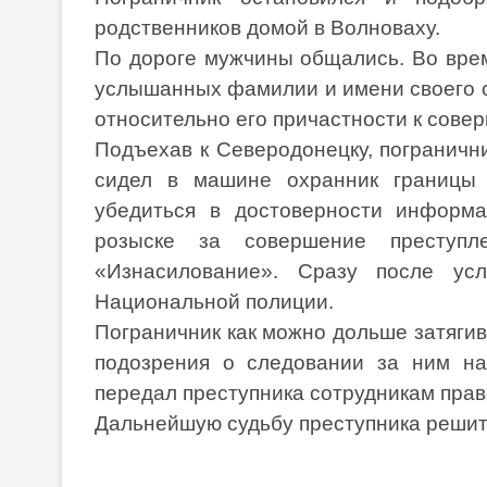
родственников домой в Волноваху.
По дороге мужчины общались. Во врем
услышанных фамилии и имени своего с
относительно его причастности к сове
Подъехав к Северодонецку, пограничн
сидел в машине охранник границы 
убедиться в достоверности информа
розыске за совершение преступл
«Изнасилование». Сразу после ус
Национальной полиции.
Пограничник как можно дольше затягив
подозрения о следовании за ним на
передал преступника сотрудникам пра
Дальнейшую судьбу преступника решит