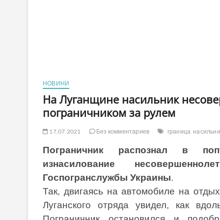
НОВИНИ
На Луганщине насильник несове
пограничником за рулем
17.07.2021
Без комментариев
граница
насильни
Пограничник распознал в попу
изнасилование несовершеннол
Госпогранслужбы Украины
.
Так, двигаясь на автомобиле на отды
Луганского отряда увидел, как вдол
Пограничник остановился и подобр