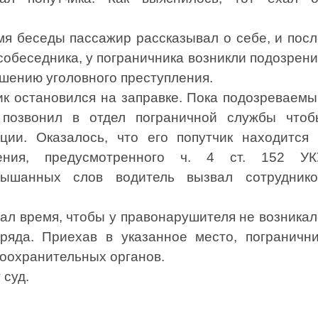
я беседы пассажир рассказывал о себе, и посл
обеседника, у пограничника возникли подозрени
ршению уголовного преступления.
ик остановился на заправке. Пока подозреваемы
позвонил в отдел пограничной службы чтоб
ции. Оказалось, что его попутчик находится 
ения, предусмотренного ч. 4 ст. 152 УК
лышанных слов водитель вызвал сотруднико
ал время, чтобы у правонарушителя не возника
ряда. Приехав в указанное место, погранични
воохранительных органов.
 суд.