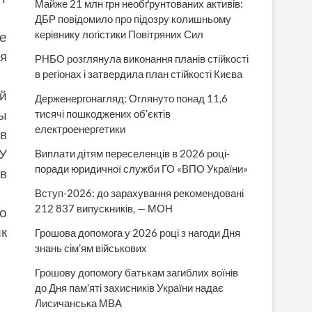
Майже 21 млн грн необґрунтованих активів:
ДБР повідомило про підозру колишньому
керівнику логістики Повітряних Сил
е
я
РНБО розглянула виконання планів стійкості
в регіонах і затвердила план стійкості Києва
й
Держенергонагляд: Оглянуто понад 11,6
тисячі пошкоджених об’єктів
ы
електроенергетики
в
У
Виплати дітям переселенців в 2026 році-
поради юридичної служби ГО «ВПО України»
в
Вступ-2026: до зарахування рекомендовані
212 837 випускників, — МОН
ло
к
Грошова допомога у 2026 році з нагоди Дня
знань сім’ям військових
Грошову допомогу батькам загиблих воїнів
до Дня пам’яті захисників України надає
Лисичанська МВА