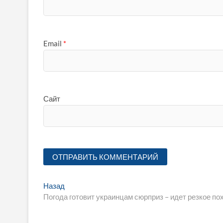
Email
*
Сайт
Навигация
Предыдущая
Назад
запись:
Погода готовит украинцам сюрприз – идет резкое по
по
записям