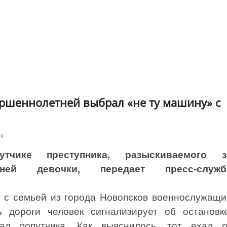
ршеннолетней выбрал «не ту машину» с
к
тчике преступника, разыскиваемого з
етней девочки, передает пресс-служб
х с семьей из города Новопсков военнослужащи
ь дороги человек сигнализирует об остановке
ал попутчика. Как выяснилось, тот ехал о