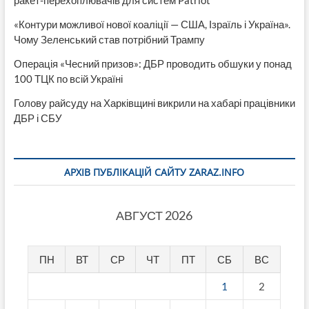
«Контури можливої нової коаліції — США, Ізраїль і Україна».
Чому Зеленський став потрібний Трампу
Операція «Чесний призов»: ДБР проводить обшуки у понад
100 ТЦК по всій Україні
Голову райсуду на Харківщині викрили на хабарі працівники
ДБР і СБУ
АРХІВ ПУБЛІКАЦІЙ САЙТУ ZARAZ.INFO
АВГУСТ 2026
ПН
ВТ
СР
ЧТ
ПТ
СБ
ВС
1
2