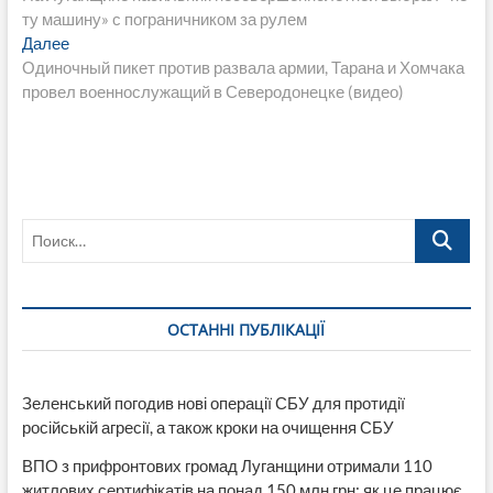
по
ту машину» с пограничником за рулем
записям
Следующая
Далее
запись:
Одиночный пикет против развала армии, Тарана и Хомчака
провел военнослужащий в Северодонецке (видео)
Поиск…
ОСТАННІ ПУБЛІКАЦІЇ
Зеленський погодив нові операції СБУ для протидії
російській агресії, а також кроки на очищення СБУ
ВПО з прифронтових громад Луганщини отримали 110
житлових сертифікатів на понад 150 млн грн: як це працює