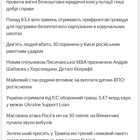
провела виїзні безкоштовні юридичні консультації і інші
добрі справи
Понад 83,6 млн гривень отримають прифронтові громади
для підтримки безоплатного харчування в комунальних
школах
Дев’ять людей вбито, 30 поранено у Києві російським
ракетним ударом
Новим очільником Лисичанської МВА призначено Андрія
Шибаєва з Херсонщини. Деталі біографії
Майновий стан родини впливає на виплати дитині-ВПО:
роз’яснення
Україна отримала від ЄС оборонний транш 3,47 млрд євро
у межах Ukraine Support Loan
Масована атака Росії в ніч на 30 липня: на Вінниччині
лунали звуки вибухів
Зеленський просить у Трампа екстрений «зимовий пакет»
ракет-перехоплювачів для систем Patriot