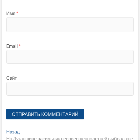
Имя
*
Email
*
Сайт
Навигация
Предыдущая
Назад
запись:
На Луганщине насильник несовершеннолетней выбрал «не