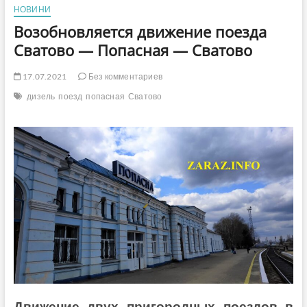
НОВИНИ
Возобновляется движение поезда
Сватово — Попасная — Сватово
17.07.2021
Без комментариев
дизель
поезд
попасная
Сватово
Движение двух пригородных поездов в