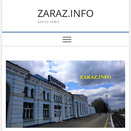
Перейти
ZARAZ.INFO
к
содержимому
ЗАРАЗ.ІНФО