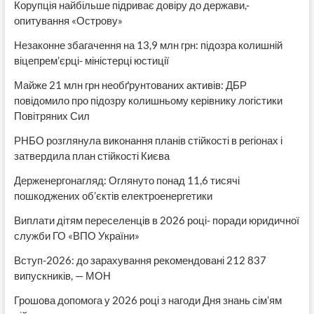
Корупція найбільше підриває довіру до держави,-
опитування «Острову»
Незаконне збагачення на 13,9 млн грн: підозра колишній
віцепрем’єрці- міністерці юстиції
Майже 21 млн грн необґрунтованих активів: ДБР
повідомило про підозру колишньому керівнику логістики
Повітряних Сил
РНБО розглянула виконання планів стійкості в регіонах і
затвердила план стійкості Києва
Держенергонагляд: Оглянуто понад 11,6 тисячі
пошкоджених об’єктів електроенергетики
Виплати дітям переселенців в 2026 році- поради юридичної
служби ГО «ВПО України»
Вступ-2026: до зарахування рекомендовані 212 837
випускників, — МОН
Грошова допомога у 2026 році з нагоди Дня знань сім’ям