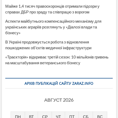
Майже 1,4 тисяч правоохоронців отримали підозри у
справах ДБР про зраду та співпрацю з ворогом
Аспекти майбутнього компенсаційного механізму для
українських аграріїв розглянуть у «Діалозі влади та
бізнесу»
В Україні продовжується робота з відновлення
пошкоджених об’єктів медичної інфраструктури
«Траєкторія» відкриває третій сезон: 10 мільйонів гривень
на масштабування ветеранського бізнесу
АРХІВ ПУБЛІКАЦІЙ САЙТУ ZARAZ.INFO
АВГУСТ 2026
ПН
ВТ
СР
ЧТ
ПТ
СБ
ВС