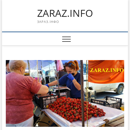
Перейти
ZARAZ.INFO
к
содержимому
ЗАРАЗ.ІНФО