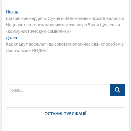
Навигация
Предыдущая
Назад
запись:
Шаховские нардепы Сухов и Вельможный пожаловались в
по
Нацсовет на телекомпанию показавшую 9 мая Дунаева и
записям
«коммунистическую символику»
Следующая
Далее
запись:
Как кладут асфальт «высокотехнологическим» способом в
Лисичанске? ВИДЕО
Поиск…
ОСТАННІ ПУБЛІКАЦІЇ