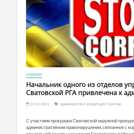
НОВИНИ
Начальник одного из отделов у
Сватовской РГА привлечена к ад
22.10.2021
админпроткол
коррупция
Сватово
С участием прокурора Сватовской окружной прокур
административном правонарушении, связанное с кор
социальной защиты населения Сватовского районн