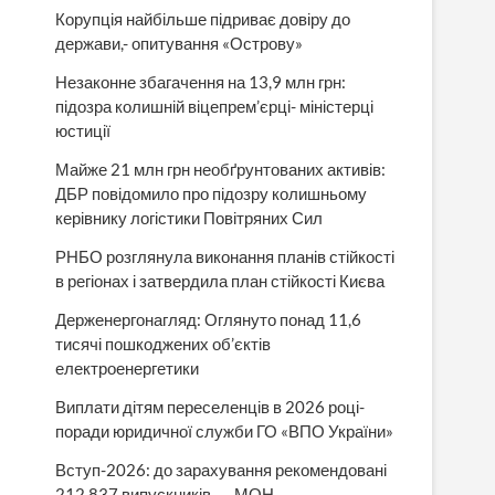
Корупція найбільше підриває довіру до
держави,- опитування «Острову»
Незаконне збагачення на 13,9 млн грн:
підозра колишній віцепрем’єрці- міністерці
юстиції
Майже 21 млн грн необґрунтованих активів:
ДБР повідомило про підозру колишньому
керівнику логістики Повітряних Сил
РНБО розглянула виконання планів стійкості
в регіонах і затвердила план стійкості Києва
Держенергонагляд: Оглянуто понад 11,6
тисячі пошкоджених об’єктів
електроенергетики
Виплати дітям переселенців в 2026 році-
поради юридичної служби ГО «ВПО України»
Вступ-2026: до зарахування рекомендовані
212 837 випускників, — МОН