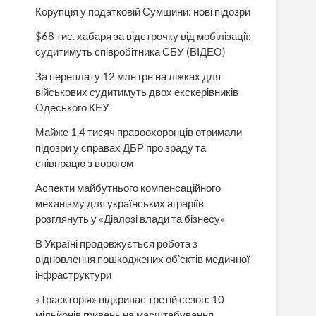
Корупція у податковій Сумщини: нові підозри
$68 тис. хабаря за відстрочку від мобілізації:
судитимуть співробітника СБУ (ВІДЕО)
За переплату 12 млн грн на ліжках для
військових судитимуть двох екскерівників
Одеського КЕУ
Майже 1,4 тисяч правоохоронців отримали
підозри у справах ДБР про зраду та
співпрацю з ворогом
Аспекти майбутнього компенсаційного
механізму для українських аграріїв
розглянуть у «Діалозі влади та бізнесу»
В Україні продовжується робота з
відновлення пошкоджених об’єктів медичної
інфраструктури
«Траєкторія» відкриває третій сезон: 10
мільйонів гривень на масштабування