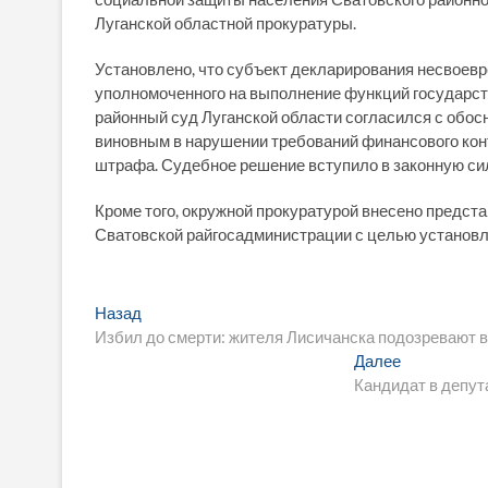
Луганской областной прокуратуры.
Установлено, что субъект декларирования несвоев
уполномоченного на выполнение функций государств
районный суд Луганской области согласился с обос
виновным в нарушении требований финансового контр
штрафа. Судебное решение вступило в законную си
Кроме того, окружной прокуратурой внесено предс
Сватовской райгосадминистрации с целью установл
Навигация
Предыдущая
Назад
запись:
Избил до смерти: жителя Лисичанска подозревают 
по
Следующа
Далее
записям
запись:
Кандидат в депута