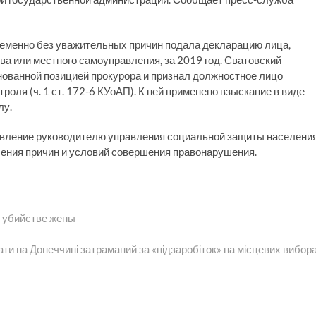
ременно без уважительных причин подала декларацию лица,
а или местного самоуправления, за 2019 год. Сватовский
нованной позицией прокурора и признал должностное лицо
оля (ч. 1 ст. 172-6 КУоАП). К ней применено взыскание в виде
лу.
тавление руководителю управления социальной защиты населени
ения причин и условий совершения правонарушения.
в убийстве жены
я
ти на Донеччині затраманий за «підзаробіток» на місцевих вибор