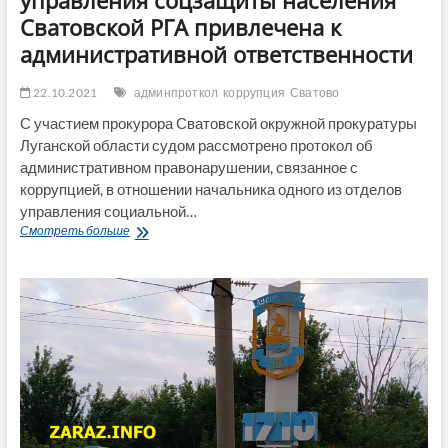
управления соцзащиты населения
Сватовской РГА привлечена к
административной ответственности
22.10.2021
админпроткол
коррупция
Сватово
С участием прокурора Сватовской окружной прокуратуры
Луганской области судом рассмотрено протокол об
административном правонарушении, связанное с
коррупцией, в отношении начальника одного из отделов
управления социальной…
Начальник
Смотреть больше
одного
из
отделов
управления
соцзащиты
населения
Сватовской
РГА
привлечена
к
административной
ответственности