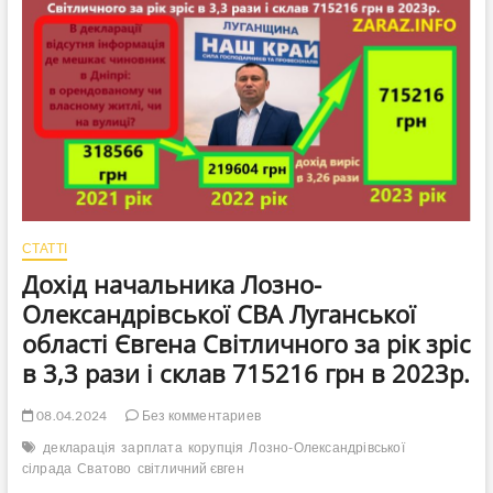
в
“піксельній”
клітиночці
на
бігборді
в
столиці
Києві!?
СТАТТІ
Дохід начальника Лозно-
Олександрівської СВА Луганської
області Євгена Світличного за рік зріс
в 3,3 рази і склав 715216 грн в 2023р.
08.04.2024
Без комментариев
декларація
зарплата
корупція
Лозно-Олександрівської
сілрада
Сватово
світличний євген