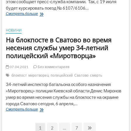
этом сообщает пресс-служба компании. Так, с 19 июля
будет курсировать поезд № 6107/6106…
Возобновляется
Смотреть больше
движение
поезда
Сватово
НОВИНИ
—
На блокпосте в Сватово во время
Попасная
—
несения службы умер 34-летний
Сватово
полицейский «Миротворца»
07.04.2021
Без комментариев
блокпост
миротворец
полицейский
Сватово
смерть
34-летний инспектор батальона особого назначения
«Миротворец» полиции Киевской области Денис Миронов
умер во время несения службы на блокпосте на окраине
города Сватово сегодня, 6 апреля,…
На
Смотреть больше
блокпосте
в
Пагинация
Сватово
Страница
Страница
Страница
След.
1
2
…
7
во