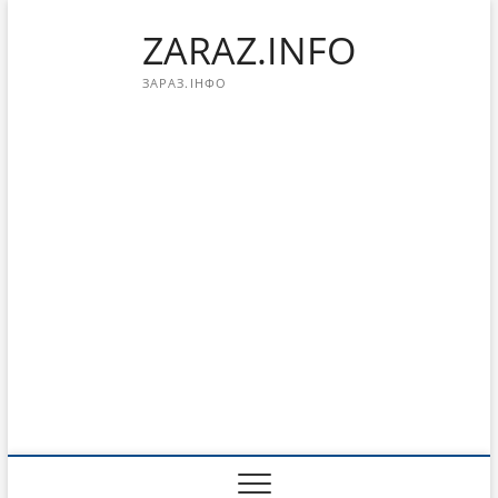
Перейти
ZARAZ.INFO
к
содержимому
ЗАРАЗ.ІНФО