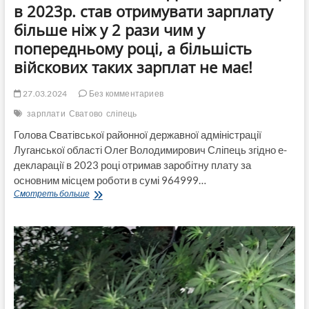
2023р.
в 2023р. став отримувати зарплату
більше ніж у 2 рази чим у
попередньому році, а більшість
війскових таких зарплат не має!
27.03.2024
Без комментариев
зарплати
Сватово
сліпець
Голова Сватівської районної державної адміністрації
Луганської області Олег Володимирович Сліпець згідно е-
декларації в 2023 році отримав заробітну плату за
основним місцем роботи в сумі 964999…
Голова
Смотреть больше
Сватівської
РДА
Олег
Сліпець
в
2023р.
став
отримувати
зарплату