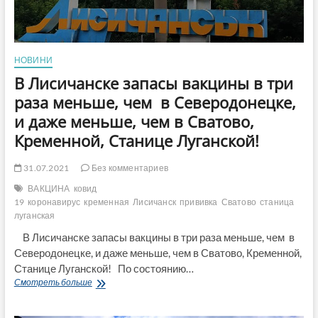
НОВИНИ
В Лисичанске запасы вакцины в три
раза меньше, чем в Северодонецке,
и даже меньше, чем в Сватово,
Кременной, Станице Луганской!
31.07.2021
Без комментариев
ВАКЦИНА
ковид
19
коронавирус
кременная
Лисичанск
прививка
Сватово
станица
луганская
В Лисичанске запасы вакцины в три раза меньше, чем в
Северодонецке, и даже меньше, чем в Сватово, Кременной,
Станице Луганской! По состоянию…
В
Смотреть больше
Лисичанске
запасы