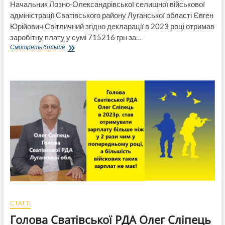
Начальник Лозно-Олександрівської селищної військової
адміністрації Сватівського району Луганської області Євген
Юрійович Світличний згідно декларації в 2023 році отримав
заробітну плату у сумі 715216 грн за…
Дохід
Смотреть больше
начальника
Лозно-
Олександрівської
СВА
Луганської
області
Євгена
Світличного
за
рік
зріс
в
3,3
рази
і
склав
715216
СТАТТІ
грн
Голова Сватівської РДА Олег Сліпець
в