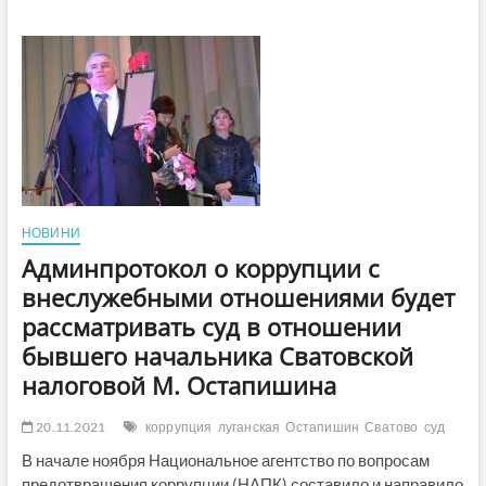
Сватовому
судитимуть
наркоаграрія,
який
вирощував
рослини
конопель
для
виготовлення
наркотичного
засобу
(ФОТО)
НОВИНИ
Админпротокол о коррупции с
внеслужебными отношениями будет
рассматривать суд в отношении
бывшего начальника Сватовской
налоговой М. Остапишина
20.11.2021
коррупция
луганская
Остапишин
Сватово
суд
В начале ноября Национальное агентство по вопросам
предотвращения коррупции (НАПК) составило и направило