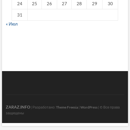
24
25
26
27
28
29
30
31
« Июл
fake breitling
ZARAZ.INFO
| Разработано:
Theme Freesia
|
WordPress
| © Все права
защищены