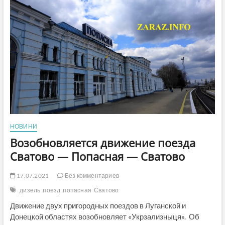
вакцины
в
три
раза
меньше,
чем
в
Северодонецке,
и
даже
меньше,
чем
в
Сватово,
НОВИНИ
Кременной,
Станице
Возобновляется движение поезда
Луганской!
Сватово — Попасная — Сватово
17.07.2021
Без комментариев
дизель
поезд
попасная
Сватово
Движение двух пригородных поездов в Луганской и
Донецкой областях возобновляет «Укрзализныця». Об