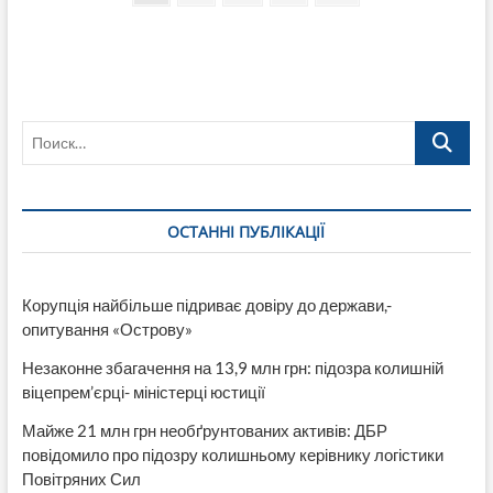
страница
записей
время
несения
службы
умер
34-
летний
Поиск…
полицейский
«Миротворца»
ОСТАННІ ПУБЛІКАЦІЇ
Корупція найбільше підриває довіру до держави,-
опитування «Острову»
Незаконне збагачення на 13,9 млн грн: підозра колишній
віцепрем’єрці- міністерці юстиції
Майже 21 млн грн необґрунтованих активів: ДБР
повідомило про підозру колишньому керівнику логістики
Повітряних Сил