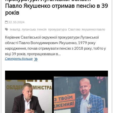
Павло Якушенко отримав пенсію в 39
років
22.10.2024
інвалід
луганська
пенсія
прокуратура
Сватово
якушенко павло
Керівник Сватівської окружної прокуратури Луганської
області Павло Володимирович Якушенко, 1979 року
народження, почав отримувати пенсію з 2018 року, тобто у
віці 39 років, пропрацювавши в…
Керівник
Смотреть больше
Сватівської
окружної
прокуратури
Луганської
області
Павло
Якушенко
отримав
пенсію
в
39
років