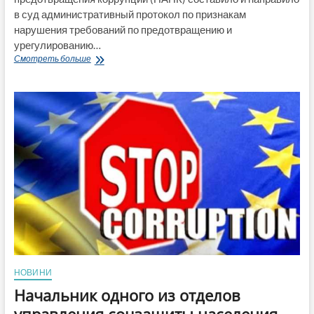
в суд административный протокол по признакам
нарушения требований по предотвращению и
урегулированию…
Админпротокол
Смотреть больше
о
коррупции
с
внеслужебными
отношениями
будет
рассматривать
суд
в
отношении
бывшего
начальника
Сватовской
налоговой
М.
Остапишина
НОВИНИ
Начальник одного из отделов