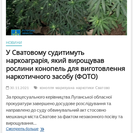
більше
ніж
у
2
рази
чим
у
попередньому
НОВИНИ
році,
У Сватовому судитимуть
а
більшість
наркоаграрія, який вирощував
війскових
рослини конопель для виготовлення
таких
зарплат
наркотичного засобу (ФОТО)
не
має!
30.11.2021
конопля
марихуана
наркотики
Сватово
За процесуального керівництва Луганської обласної
прокуратури завершено досудове розслідування та
направлено до суду обвинувальний акт стосовно
мешканця міста Сватове за фактом незаконного посіву та
вирощування…
У
Смотреть больше