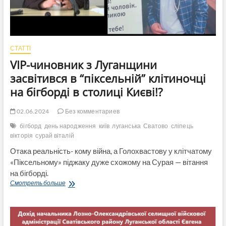
СТАТТІ
VIP-чиновник з Луганщини
засвітився в “піксельній” клітиночці
на бігборді в столиці Києві!?
02.06.2024
Без комментариев
бігборд
день народження
київ
луганська
Сватово
сліпець
вікторія
сурай віталій
Отака реальність- кому війна, а Голохвастову у клітчатому
«Піксельному» піджаку дуже схожому на Сурая — вітання
на бігборді.
VIP-
Смотреть больше
чиновник
з
Луганщини
засвітився