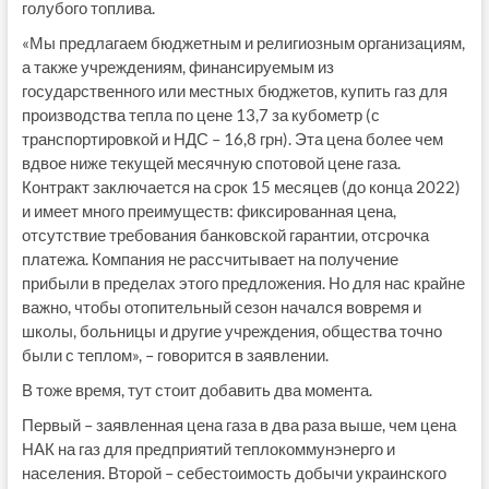
голубого топлива.
«Мы предлагаем бюджетным и религиозным организациям,
а также учреждениям, финансируемым из
государственного или местных бюджетов, купить газ для
производства тепла по цене 13,7 за кубометр (с
транспортировкой и НДС – 16,8 грн). Эта цена более чем
вдвое ниже текущей месячную спотовой цене газа.
Контракт заключается на срок 15 месяцев (до конца 2022)
и имеет много преимуществ: фиксированная цена,
отсутствие требования банковской гарантии, отсрочка
платежа. Компания не рассчитывает на получение
прибыли в пределах этого предложения. Но для нас крайне
важно, чтобы отопительный сезон начался вовремя и
школы, больницы и другие учреждения, общества точно
были с теплом», – говорится в заявлении.
В тоже время, тут стоит добавить два момента.
Первый – заявленная цена газа в два раза выше, чем цена
НАК на газ для предприятий теплокоммунэнерго и
населения. Второй – себестоимость добычи украинского