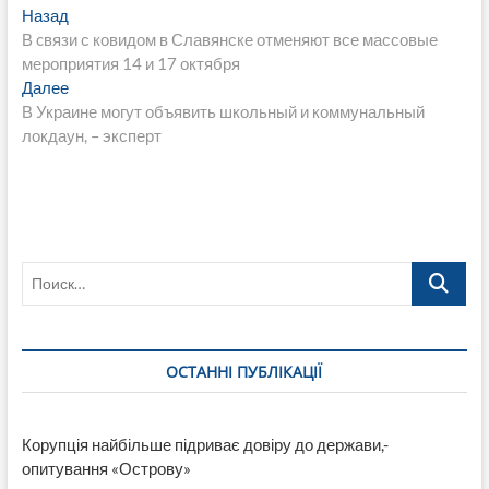
Навигация
Предыдущая
Назад
запись:
В cвязи с ковидом в Славянске отменяют все массовые
по
мероприятия 14 и 17 октября
записям
Следующая
Далее
запись:
В Украине могут объявить школьный и коммунальный
локдаун, – эксперт
Поиск…
ОСТАННІ ПУБЛІКАЦІЇ
Корупція найбільше підриває довіру до держави,-
опитування «Острову»