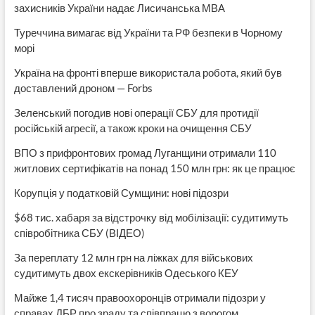
захисників України надає Лисичанська МВА
Туреччина вимагає від України та РФ безпеки в Чорному
морі
Україна на фронті вперше використала робота, який був
доставлений дроном — Forbs
Зеленський погодив нові операції СБУ для протидії
російській агресії, а також кроки на очищення СБУ
ВПО з прифронтових громад Луганщини отримали 110
житлових сертифікатів на понад 150 млн грн: як це працює
Корупція у податковій Сумщини: нові підозри
$68 тис. хабаря за відстрочку від мобілізації: судитимуть
співробітника СБУ (ВІДЕО)
За переплату 12 млн грн на ліжках для військових
судитимуть двох екскерівників Одеського КЕУ
Майже 1,4 тисяч правоохоронців отримали підозри у
справах ДБР про зраду та співпрацю з ворогом