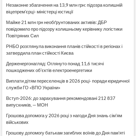
Незаконне збагачення на 13,9 млн грн: підозра колишній
віцепрем’єрці- міністерці юстиції
Майже 21 млн грн необґрунтованих активів: ДБР
повідомило про підозру колишньому керівнику логістики
Повітряних Сил
РНБО розглянула виконання планів стійкості в регіонах і
затвердила план стійкості Києва
Держенергонагляд: Оглянуто понад 11,6 тисячі
пошкоджених об’єктів електроенергетики
Виплати дітям переселенців в 2026 році- поради юридичної
служби ГО «ВПО України»
Вступ-2026: до зарахування рекомендовані 212 837
випускників, — МОН
Грошова допомога у 2026 році з нагоди Дня знань сім’ям
військових
Грошову допомогу батькам загиблих воїнів до Дня пам’яті