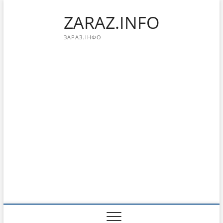
Перейти
ZARAZ.INFO
к
содержимому
ЗАРАЗ.ІНФО