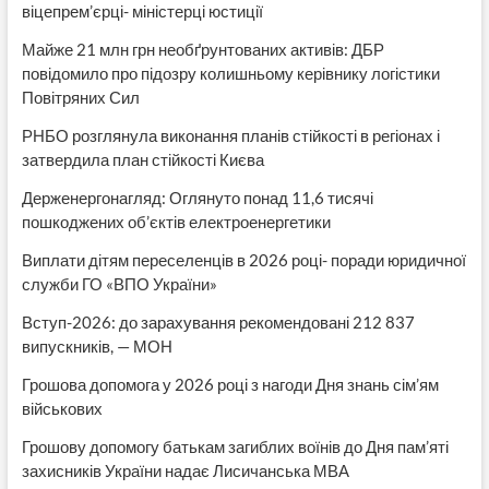
віцепрем’єрці- міністерці юстиції
Майже 21 млн грн необґрунтованих активів: ДБР
повідомило про підозру колишньому керівнику логістики
Повітряних Сил
РНБО розглянула виконання планів стійкості в регіонах і
затвердила план стійкості Києва
Держенергонагляд: Оглянуто понад 11,6 тисячі
пошкоджених об’єктів електроенергетики
Виплати дітям переселенців в 2026 році- поради юридичної
служби ГО «ВПО України»
Вступ-2026: до зарахування рекомендовані 212 837
випускників, — МОН
Грошова допомога у 2026 році з нагоди Дня знань сім’ям
військових
Грошову допомогу батькам загиблих воїнів до Дня пам’яті
захисників України надає Лисичанська МВА