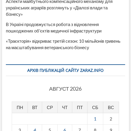
Аспекти майбутнього компенсаційного механізму для
українських аграріїв розглянуть у «Діалозі влади та
бізнесу»
В Україні продовжується робота з відновлення
пошкоджених об’єктів медичної інфраструктури
«Траєкторія» відкриває третій сезон: 10 мільйонів гривень
на масштабування ветеранського бізнесу
АРХІВ ПУБЛІКАЦІЙ САЙТУ ZARAZ.INFO
АВГУСТ 2026
ПН
ВТ
СР
ЧТ
ПТ
СБ
ВС
1
2
3
4
5
6
7
8
9