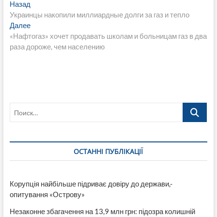
Навигация
Предыдущая
Назад
запись:
Украинцы накопили миллиардные долги за газ и тепло
по
Следующая
Далее
записям
запись:
«Нафтогаз» хочет продавать школам и больницам газ в два
раза дороже, чем населению
Поиск…
ОСТАННІ ПУБЛІКАЦІЇ
Корупція найбільше підриває довіру до держави,-
опитування «Острову»
Незаконне збагачення на 13,9 млн грн: підозра колишній