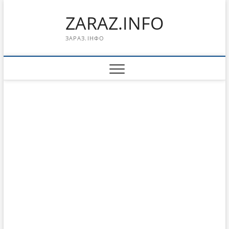
Перейти
ZARAZ.INFO
к
содержимому
ЗАРАЗ.ІНФО