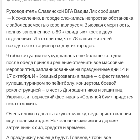
Руководитель Славянской ВГА Вадим Лях сообщает:
— К сожалению, в городе сложилась непростая обстановка
с заболеваемостью коронавирусом. Высокая смертность,
полная заполненность 80 «ковидных» коек в двух
отделениях. И это при том, что 78 наших жителей
находятся в стационарах других городов.
Чтобы ситуация не ухудшалась еще больше, сегодня
после обеда приняли решение отменить все массовые
мероприятия, запланированные на праздничные дни 14 и
17 октября. И «Козацькі розваги» в парке — с фестивалем
кулеша, турниром по пейнтболу, концертом, боевой
реконструкцией — в честь Дня защитников и защитниц
Украины, и творческий фестиваль «Соляной бум» придется
пока отложить.
Очень сложно давать такую отмашку, ведь приготовления
идут полным ходом. Но человеческие жизни дороже
затраченных сил, средств и времени.
А праздники у нас еще будут. Главное, чтобы все