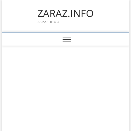
Перейти
ZARAZ.INFO
к
содержимому
ЗАРАЗ.ІНФО