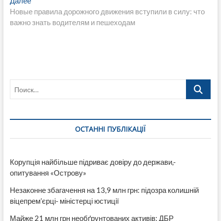
записям
Следующая
Далее
запись:
Новые правила дорожного движения вступили в силу: что
важно знать водителям и пешеходам
Поиск…
ОСТАННІ ПУБЛІКАЦІЇ
Корупція найбільше підриває довіру до держави,-
опитування «Острову»
Незаконне збагачення на 13,9 млн грн: підозра колишній
віцепрем’єрці- міністерці юстиції
Майже 21 млн грн необґрунтованих активів: ДБР