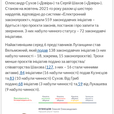
Олександр Сухов («Довіра») та Сергій Шахов («Довіра»).
Станом на жовтень 2021-го року разом ці шестеро
нардепів, відповідно до системи «Електронний
законопроект», подали 559 законодавчих ініціатив –
йдеться і про проєкти законів, постанов і про запити та
звернення. З них набуло чинного статусу – 72 законодавчі
ініціативи.
Найактивнішим серед 6 представників Луганщини став
Вельможний, який
подав
138 законодавчих ініціатив (з них
набуло чинності – 18, зокрема, 15 законопроєктів). Трохи
менше проєктів ініціатив подано за авторства/
співавторства Шахова (
127
, з них – 16 стали чинними
актами).
84
ініціативи (16 набули чинності) подав Кузнєцов
та
83
(10 набули чинності) Сухов. Від Гриб
подано
68
ініціатив (3 набули чинності) та
59
від Лукашева
(9 набуло чинності).