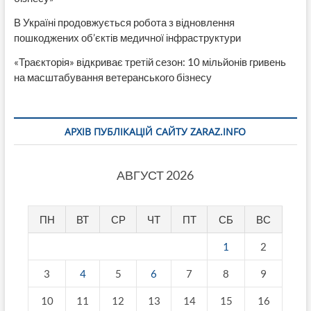
В Україні продовжується робота з відновлення
пошкоджених об’єктів медичної інфраструктури
«Траєкторія» відкриває третій сезон: 10 мільйонів гривень
на масштабування ветеранського бізнесу
АРХІВ ПУБЛІКАЦІЙ САЙТУ ZARAZ.INFO
АВГУСТ 2026
ПН
ВТ
СР
ЧТ
ПТ
СБ
ВС
1
2
3
4
5
6
7
8
9
10
11
12
13
14
15
16