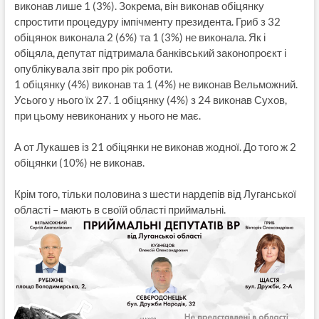
виконав лише 1 (3%). Зокрема, він виконав обіцянку
спростити процедуру імпічменту президента. Гриб з 32
обіцянок виконала 2 (6%) та 1 (3%) не виконала. Як і
обіцяла, депутат підтримала банківський законопроєкт і
опублікувала звіт про рік роботи.
1 обіцянку (4%) виконав та 1 (4%) не виконав Вельможний.
Усього у нього їх 27. 1 обіцянку (4%) з 24 виконав Сухов,
при цьому невиконаних у нього не має.
А от Лукашев із 21 обіцянки не виконав жодної. До того ж 2
обіцянки (10%) не виконав.
Крім того, тільки половина з шести нардепів від Луганської
області – мають в своїй області приймальні.