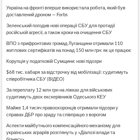
Україна на фронті вперше використала робота, який був
доставлений дроном — Forbs
Зеленський погодив нові операції СБУ для протидії
російській агресії, а також кроки на очищення СБУ
ВПО з прифронтових громад Луганщини отримали 110
житлових сертифікатів на понад 150 млн грн: як це працює
Корупція у податковій Сумщини: нові підозри
$68 тис. хабаря за відстрочку від мобілізації: судитимуть
співробітника СБУ (ВІДЕО)
За переплату 12 млн грн на ліжках для військових
судитимуть двох екскерівників Одеського КЕУ
Майже 1,4 тисяч правоохоронців отримали підозри у
справах ДБР про зраду та співпрацю з ворогом
Аспекти майбутнього компенсаційного механізму для
українських аграріїв розглянуть у «Діалозі влади та
бізнесу»