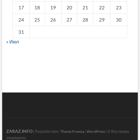
17
18
19
20
21
22
23
24
25
26
27
28
29
30
31
« Июл
fake breitling
ZARAZ.INFO
| Разработано:
Theme Freesia
|
WordPress
| © Все права
защищены