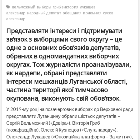
вельможный
выборы
гриб виктория
лукашев
александр
народный депутат
обещания
приемная
сухов
александр
Представляти інтереси і підтримувати
зв’язок з виборцями свого округу – це
одне з основних обов’язків депутатів,
обраних в одномандатних виборчих
округах. Тож журналісти проаналізували,
як нардепи, обрані представляти
інтереси мешканців Луганської області,
частина території якої тимчасово
окупована, виконують свій обов’язок.
У 2019-му році на позачергових виборах до Верховної ради
представляти Луганщину обрали шістьох депутатів –
Сергій Вельможний («Довіра»), Вікторія Гриб
(позафакційна), Олексій Кузнєцов («Слуга народу»),
Олександр Лукашев («Опозиційна платформа – За життя»),