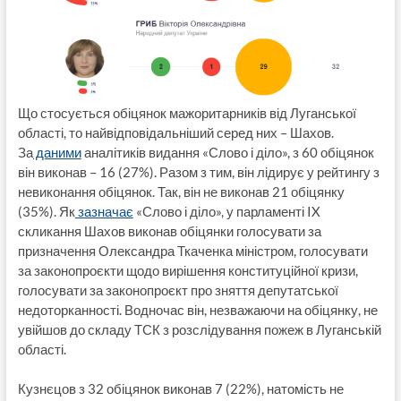
Що стосується обіцянок мажоритарників від Луганської
області, то найвідповідальніший серед них – Шахов.
За
даними
аналітиків видання «Слово і діло», з 60 обіцянок
він виконав – 16 (27%). Разом з тим, він лідирує у рейтингу з
невиконання обіцянок. Так, він не виконав 21 обіцянку
(35%). Як
зазначає
«Слово і діло», у парламенті IX
скликання Шахов виконав обіцянки голосувати за
призначення Олександра Ткаченка міністром, голосувати
за законопроєкти щодо вирішення конституційної кризи,
голосувати за законопроєкт про зняття депутатської
недоторканності. Водночас він, незважаючи на обіцянку, не
увійшов до складу ТСК з розслідування пожеж в Луганській
області.
Кузнєцов з 32 обіцянок виконав 7 (22%), натомість не