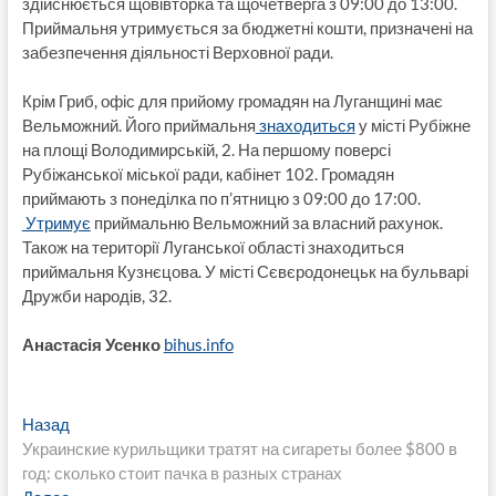
здійснюється щовівторка та щочетверга з 09:00 до 13:00.
Приймальня утримується за бюджетні кошти, призначені на
забезпечення діяльності Верховної ради.
Крім Гриб, офіс для прийому громадян на Луганщині має
Вельможний. Його приймальня
знаходиться
у місті Рубіжне
на площі Володимирській, 2. На першому поверсі
Рубіжанської міської ради, кабінет 102. Громадян
приймають з понеділка по п’ятницю з 09:00 до 17:00.
Утримує
приймальню Вельможний за власний рахунок.
Також на території Луганської області знаходиться
приймальня Кузнєцова. У місті Сєвєродонецьк на бульварі
Дружби народів, 32.
Анастасія Усенко
bihus.info
Навигация
Предыдущая
Назад
запись:
Украинские курильщики тратят на сигареты более $800 в
по
год: сколько стоит пачка в разных странах