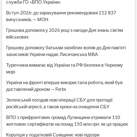
служби ГО «ВПО України»
Вступ-2026: до зарахування рекомендовані 212 837
випускників, — МОН
Грошова допомога у 2026 році з нагоди Дня знань сім’ям
військових
Грошову допомогу батькам загиблих воїнів до Дня пам’яті
захисників України надає Лисичанська МВА
Туреччина вимагає від України та РФ безпеки в Чорному
морі
Україна на фронті вперше використала робота, який був
доставлений дроном — Forbs
Зеленський погодив нові операції СБУ для протидії
російській агресії, а також кроки на очищення СБУ
ВПО з прифронтових громад Луганщини отримали 110
житлових сертифікатів на понад 150 млн грн: як це працює
Корупція у податковій Сумщини: нові підозри