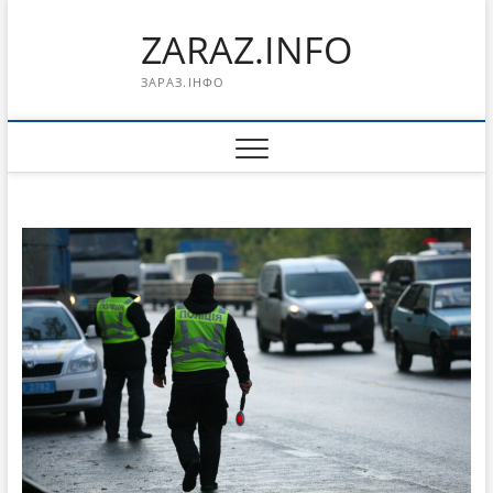
Перейти
ZARAZ.INFO
к
содержимому
ЗАРАЗ.ІНФО