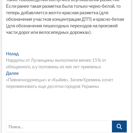
Если ранее такая разметка была только черно-белой, то
теперь добавляется желто-красная разметка (для
обозначения участков концентрации ДТП) и красно-белая
(для обозначения пешеходных переходов на проезжей
части дорог или велосипедных дорожках).
Навигация
Предыдущая
Назад
запись:
Нардепы от Луганщины выполнили менее 15% от
по
обещанного, а у половины из них нет приемных
записям
Следующая
Далее
запись:
«Пивничнодонецьк» и «Кыйив». Зачем Креминь хочет
переименовать еще десятки городов Украины
Поиск…