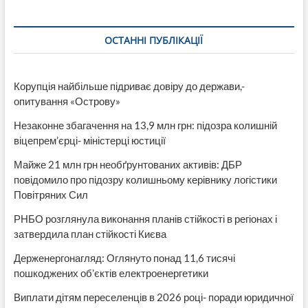
ОСТАННІ ПУБЛІКАЦІЇ
Корупція найбільше підриває довіру до держави,-
опитування «Острову»
Незаконне збагачення на 13,9 млн грн: підозра колишній
віцепрем’єрці- міністерці юстиції
Майже 21 млн грн необґрунтованих активів: ДБР
повідомило про підозру колишньому керівнику логістики
Повітряних Сил
РНБО розглянула виконання планів стійкості в регіонах і
затвердила план стійкості Києва
Держенергонагляд: Оглянуто понад 11,6 тисячі
пошкоджених об’єктів електроенергетики
Виплати дітям переселенців в 2026 році- поради юридичної