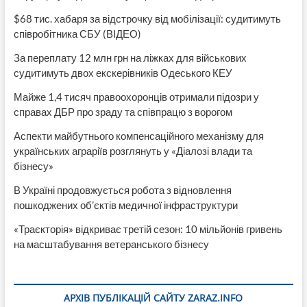
$68 тис. хабаря за відстрочку від мобілізації: судитимуть
співробітника СБУ (ВІДЕО)
За переплату 12 млн грн на ліжках для військових
судитимуть двох екскерівників Одеського КЕУ
Майже 1,4 тисяч правоохоронців отримали підозри у
справах ДБР про зраду та співпрацю з ворогом
Аспекти майбутнього компенсаційного механізму для
українських аграріїв розглянуть у «Діалозі влади та
бізнесу»
В Україні продовжується робота з відновлення
пошкоджених об’єктів медичної інфраструктури
«Траєкторія» відкриває третій сезон: 10 мільйонів гривень
на масштабування ветеранського бізнесу
АРХІВ ПУБЛІКАЦІЙ САЙТУ ZARAZ.INFO