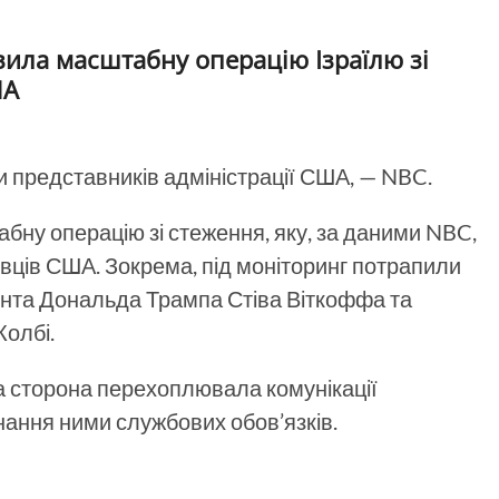
вила масштабну операцію Ізраїлю зі
ША
 представників адміністрації США, — NBC.
ну операцію зі стеження, яку, за даними NBC,
вців США. Зокрема, під моніторинг потрапили
нта Дональда Трампа Стіва Віткоффа та
Колбі.
а сторона перехоплювала комунікації
нання ними службових обов’язків.