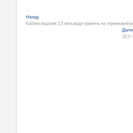
Навигация
Предыдущая
Назад
запись:
Кабмін виділив 3,5 мільярди гривень на терміновий р
по
Дале
записям
ЗСУ з