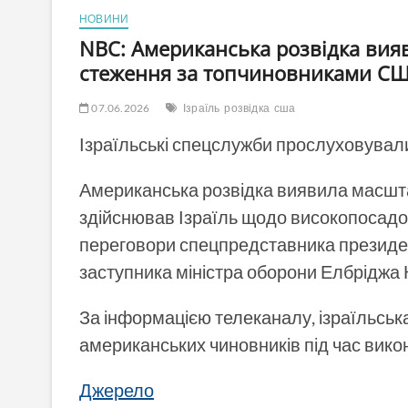
НОВИНИ
NBC: Американська розвідка вия
стеження за топчиновниками С
07.06.2026
Ізраїль
розвідка
сша
Ізраїльські спецслужби прослуховували
Американська розвідка виявила масштаб
здійснював Ізраїль щодо високопосадо
переговори спецпредставника президе
заступника міністра оборони Елбріджа 
За інформацією телеканалу, ізраїльськ
американських чиновників під час вико
Джерело