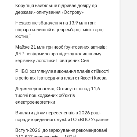
Корупція найбільше підриває довіру до
держави,- опитування «Острову»
Незаконне збагачення на 13,9 млн грн:
підозра колишній віцепрем’єрці- міністерці
юстиції
Майже 21 млн грн необґрунтованих активів:
ДБР повідомило про підозру колишньому
керівнику логістики Повітряних Сил
РНБО розглянула виконання планів стійкості
в регіонах і затвердила план стійкості Києва
Держенергонагляд: Оглянуто понад 11,6
тисячі пошкоджених об’єктів
електроенергетики
Виплати дітям переселенців в 2026 році-
поради юридичної служби ГО «ВПО України»
Вступ-2026: до зарахування рекомендовані
212 837 випускників, — МОН