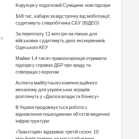
Корупція у податковій Сумщини: нові підозри
$68 тис. хабаря за відстрочку від мобілізації:
судитимуть співробітника СБУ (ВІДЕО)
За переплату 12 млн грн на ліжках для
то
військових судитимуть двох екскерівників
Одеського КЕУ
Майже 1,4 тисяч правоохоронців отримали
підозри у справах ДБР про зраду та
співпрацю з ворогом
Аспекти майбутнього компенсаційного
механізму для українських аграріїв
розглянуть у «Діалозі влади та бізнесу»
В Україні продовжується робота з
відновлення пошкоджених об’єктів медичної
інфраструктури
«Траєкторія» відкриває третій сезон: 10
мільйонів гривень на масштабування