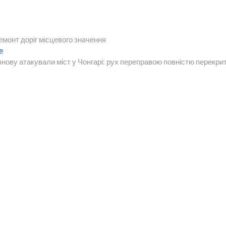
емонт доріг місцевого значення
Следующая
е
запись:
нову атакували міст у Чонгарі: рух переправою повністю перекри