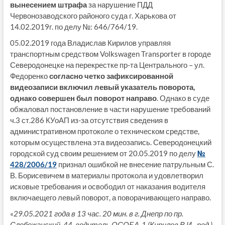
вынесением штрафа
за нарушение ПДД
Червонозаводского районого суда г. Харькова от
14.02.2019г. по делу №: 646/764/19.
05.02.2019 года Владислав Кирилов управляя
транспортным средством Volkswagen Transporter в городе
Северодонецке на перекрестке пр-та Центрального – ул.
Федоренко
согласно четко зафиксированной
видеозаписи включил левый указатель поворота,
однако совершен был поворот направо
. Однако в суде
обжаловал постановление в части нарушение требований
ч.3 ст.286 КУоАП из-за отсутствия сведения в
административном протоколе о техническом средстве,
которым осуществлена эта видеозапись. Северодонецкий
городской суд своим решением от 20.05.2019 по делу
№
428/2006/19
признал ошибкой не внесение патрульным С.
В. Борисевичем в материалы протокола и удовлетворил
исковые требования и освободил от наказания водителя
включаещего левый поворот, а поворачивающего направо.
«
29.05.2021 года в 13 час. 20 мин. в г. Днепр по пр.
Слобожанский, 44, водитель ОСОБА_1 (Кирилов В.И.- ред.)