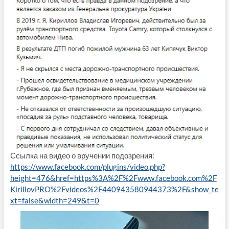
Ссылка на видео о вручении подозрения:
https://www.facebook.com/plugins/video.php?
height=476&href=https%3A%2F%2Fwww.facebook.com%2F
KirillovPRO%2Fvideos%2F440943580944373%2F&show_te
xt=false&width=249&t=0