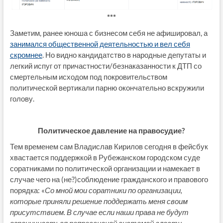
***
Заметим, ранее юноша с бизнесом себя не афишировал, а
занимался общественной деятельностью и вел себя
скромнее
. Но видно кандидатство в народные депутаты и
легкий испуг от причастности/безнаказанности к ДТП со
смертельным исходом под покровительством
политической вертикали парню окончательно вскружили
голову.
Политическое
давление на правосудие?
Тем временем сам Владислав Кирилов сегодня в фейсбук
хвастается поддержкой в Рубежанском городском суде
соратниками по политической организации и намекает в
случае чего на (не?)соблюдение гражданского и правового
порядка: «
Со мной мои соратники по организации,
которые приняли решение поддержать меня своим
присутствием. В случае если наши права не будут
ограничиваться репрессивной системой власти,