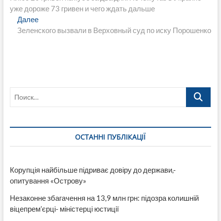
по
уже дороже 73 гривен и чего ждать дальше
записям
Следующая
Далее
запись:
Зеленского вызвали в Верховный суд по иску Порошенко
Поиск…
ОСТАННІ ПУБЛІКАЦІЇ
Корупція найбільше підриває довіру до держави,-
опитування «Острову»
Незаконне збагачення на 13,9 млн грн: підозра колишній
віцепрем’єрці- міністерці юстиції