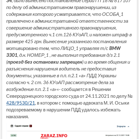
34
, было вынесено постановление серии ГП 18 № 817107
по делу об административном правонарушении, из
содержания которого усматривается, что ОСОБА_1
привлечено к административной ответственности за
совершение административного правонарушения,
предусмотренного ч.1 ст.126 КУоАП, и наложен штраф в
размере 425 грн. Вынесение указанного постановления
мотивировано тем, что ЛИЦО_1 управляя т/с
BMW
3301
, д.н. НОМЕР_1 , не выполнил требования д/з 2.1
(
проезд без остановки запрещен
) и во время общения и
разъяснения нарушения водитель не предоставил
документы, указанные в п.п. п.2.1 «а» ПДД Украины
согласно ч. 2 ст. 36 КУоАП рассмотрение дела за
возбуждение п.п. 2.1 «а»
«- сообщается в Решении
Северодонецкого городского суда от 24.11.2021 по делу №
428/9530/21
, в котором с помощью адвоката М. И. Осыки
подозреваемому в нарушении ПДД удалось избежать
наказания.