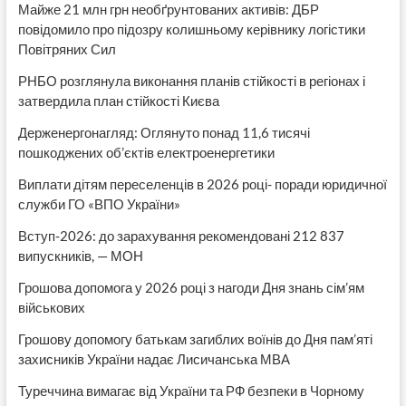
Майже 21 млн грн необґрунтованих активів: ДБР
повідомило про підозру колишньому керівнику логістики
Повітряних Сил
РНБО розглянула виконання планів стійкості в регіонах і
затвердила план стійкості Києва
Держенергонагляд: Оглянуто понад 11,6 тисячі
пошкоджених об’єктів електроенергетики
Виплати дітям переселенців в 2026 році- поради юридичної
служби ГО «ВПО України»
Вступ-2026: до зарахування рекомендовані 212 837
випускників, — МОН
Грошова допомога у 2026 році з нагоди Дня знань сім’ям
військових
Грошову допомогу батькам загиблих воїнів до Дня пам’яті
захисників України надає Лисичанська МВА
Туреччина вимагає від України та РФ безпеки в Чорному