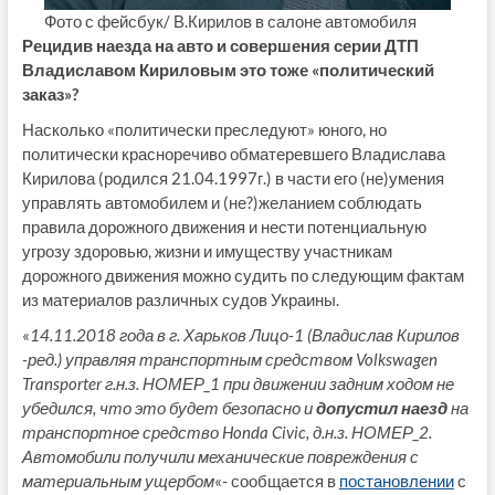
Фото с фейсбук/ В.Кирилов в салоне автомобиля
Рецидив наезда на авто и совершения серии ДТП
Владиславом Кириловым это тоже «политический
заказ»?
Насколько «политически преследуют» юного, но
политически красноречиво обматеревшего Владислава
Кирилова (родился 21.04.1997г.) в части его (не)умения
управлять автомобилем и (не?)желанием соблюдать
правила дорожного движения и нести потенциальную
угрозу здоровью, жизни и имуществу участникам
дорожного движения можно судить по следующим фактам
из материалов различных судов Украины.
«
14.11.2018 года в г. Харьков Лицо-1 (Владислав Кирилов
-ред.) управляя транспортным средством Volkswagen
Transporter г.н.з. НОМЕР_1 при движении задним ходом не
убедился, что это будет безопасно и
допустил наезд
на
транспортное средство Honda Civic, д.н.з. НОМЕР_2.
Автомобили получили механические повреждения с
материальным ущербом
«- сообщается в
постановлении
с