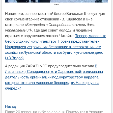
***
Напомним, раннее, местный блогер Вячеслав Шевчук дал
свои комментарии в отношении «В. Кирилова и К» в
материале «
Беспредел в Северодонецке очень даже
управляемый!)
«. Где дал совет молодым людям не
играться с нарушением закона. Читайте:
Террор, массовые
беспорядки или хулиганство? Против представителей
Нацкорпуса устроивших беззаконие в лесоохотничьем
хозяйстве Луганской области возбудили уголовное дело
(+3 Видео)
А редакция ZARAZ.INFO предупредительно писала
В
Лисичанске, Северодонецке и Харькове нейтрализована
деятельность организации под кураторством нардепа,
которая готовила массовые беспорядки. Нацкорпус на
очереди?
Навигация
Предыдущая
Назад
запись:
Плюс 20 гривен на кубе за два дня. Почему газ в Украине