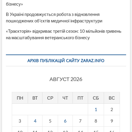
бізнесу»
В Україні продовжується робота з відновлення
пошкоджених об’єктів медичної інфраструктури
«Траєкторія» відкриває третій сезон: 10 мільйонів гривень
на масштабування ветеранського бізнесу
АРХІВ ПУБЛІКАЦІЙ САЙТУ ZARAZ.INFO
АВГУСТ 2026
ПН
ВТ
СР
ЧТ
ПТ
СБ
ВС
1
2
3
4
5
6
7
8
9