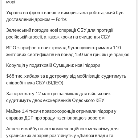
морі
Україна на фронті вперше використала робота, який був
доставлений дроном — Forbs
Зеленський погодив нові операції СБУ для протидії
російській агресії, а також кроки на очищення СБУ
ВПО з прифронтових громад Луганщини отримали 110
житлових сертифікатів на понад 150 млн грн: як це працює
Корупція у податковій Сумщини: нові підозри
$68 тис. хабаря за відстрочку від мобілізації: судитимуть
співробітника СБУ (ВІДЕО)
За переплату 12 млн грн на ліжках для військових
судитимуть двох екскерівників Одеського КЕУ
Майже 1,4 тисяч правоохоронців отримали підозри у
справах ДБР про зраду та співпрацю з ворогом
Аспекти майбутнього компенсаційного механізму для
українських аграріїв розглянуть у «Діалозі влади та