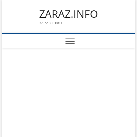
Перейти
ZARAZ.INFO
к
содержимому
ЗАРАЗ.ІНФО