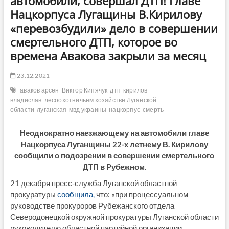
автомобили, совершал ДТП! Главе
Нацкорпуса Лугащины В.Кирилову
«перевозбудили» дело в совершении
смертельного ДТП, которое во
времена Авакова закрыли за месяц
23.12.2021
аваков арсен
Виктор Кипячук
дтп
кирилов
владислав
лесоохотничьем хозяйстве Луганской
области
луганская
мвд украины
нацкорпус
смерть
Неоднократно наезжающему на автомобили главе
Нацкорпуса Луганщины 22-х летнему В. Кирилову
сообщили о подозрении в совершении смертельного
ДТП в Рубежном
.
21 декабря пресс-служба Луганской областной
прокуратуры
сообщила,
что: «при процессуальном
руководстве прокуроров Рубежанского отдела
Северодонецкой окружной прокуратуры Луганской области
руководителю областной партийной организации