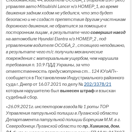
управляя авто Mitsubishi Lancer н/з НОМЕР_1, во время
движения задним ходом не убедился, что это будет
безопасно и не создаст препятствия другим участникам
дорожного движения, не обратился за помощью к
посторонним лицам , в результате чего
совершил наезд
на автомобиле Hyundai Elantra н/з НОМЕР_2 , под
управлением водителя ОСОБА_2 , стоящего неподвижно,
в результате чего т/с получили механические
повреждения с материальным ущербом, чем нарушила
требования п. 10.9 ПДД Украины, за что
ответственность предусмотрена ст. . 124 КУоАП
«-
сообщается в Постановлении Индустриального районного
суда г. Днепр от 16.07.2021 по делу №
202/3378/21
которым нарушителю был
вынесен штраф
и взыскан
судебный сбор.
«
26.09.2021г. инспектором взвода № 1 роты ТОР
Управления патрульной полиции в Луганской области
Департамента патрульной полиции Борецким М.М. в г.
Северодонецк Луганской области по
пр. Химиков, дом.