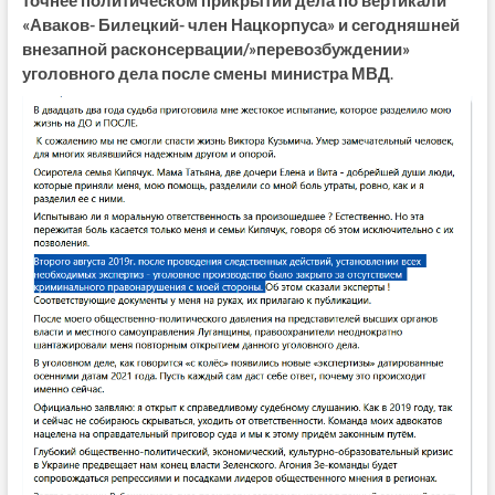
точнее политическом прикрытии дела по вертикали
«Аваков- Билецкий- член Нацкорпуса» и сегодняшней
внезапной расконсервации/»перевозбуждении»
уголовного дела после смены министра МВД
.