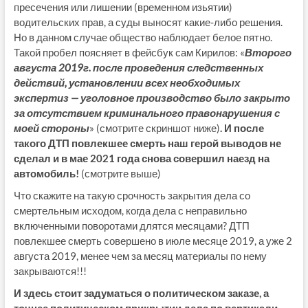
пресечения или лишении (временном изьятии)
водительских прав, а суды выносят какие-либо решения.
Но в данном случае общество наблюдает белое пятно.
Такой пробел поясняет в фейсбук сам Кирилов: «
Второго
августа 2019г. после проведения следственных
действий, установлении всех необходимых
экспертиз — уголовное производство было закрыто
за отсутствием криминального правонарушения с
моей стороны
» (смотрите скриншот ниже)
. И после
такого ДТП повлекшее смерть наш герой выводов не
сделал и в мае 2021 года снова совершил наезд на
автомобиль!
(смотрите выше)
Что скажите на такую срочность закрытия дела со
смертельным исходом, когда дела с неправильно
включенными поворотами длятся месяцами? ДТП
повлекшее смерть совершено в июле месяце 2019, а уже 2
августа 2019, менее чем за месяц материалы по нему
закрываются!!!
И здесь стоит задуматься о политическом заказе, а