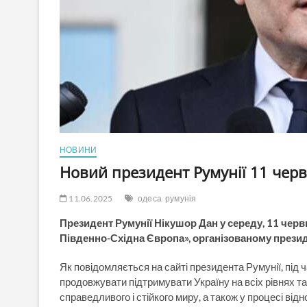
НОВИНИ
Новий президент Румунії 11 черв
11.06.2025
одеса
румунія
Президент Румунії Нікушор Дан у середу, 11 червн
Південно-Східна Європа», організованому през
Як повідомляється на сайті президента Румунії, під 
продовжувати підтримувати Україну на всіх рівнях т
справедливого і стійкого миру, а також у процесі від