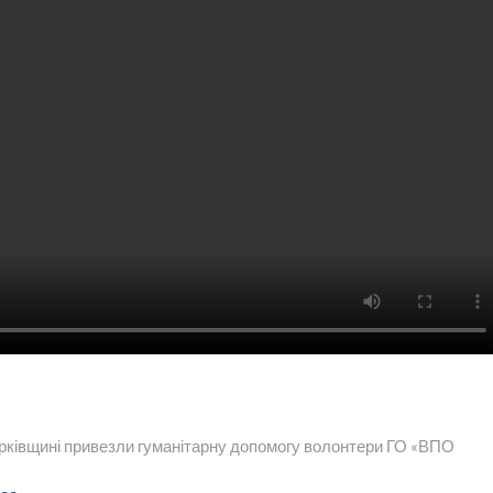
арківщині привезли гуманітарну допомогу волонтери ГО «ВПО
Следующая