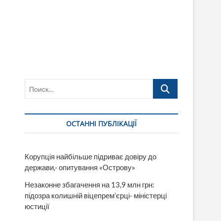
Поиск…
ОСТАННІ ПУБЛІКАЦІЇ
Корупція найбільше підриває довіру до
держави,- опитування «Острову»
Незаконне збагачення на 13,9 млн грн:
підозра колишній віцепрем’єрці- міністерці
юстиції