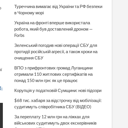
Туреччина вимагає від України та РФ безпеки
о
в Чорному морі
Україна на фронті вперше використала
робота, який був доставлений дроном —
Forbs
Зеленський погодив нові операції СБУ для
протидії російській агресії, а також кроки на
очищення СБУ
ВПО з прифронтових громад Луганщини
ї
отримали 110 житлових сертифікатів на
понад 150 млн грн: як це працює
8-
Корупція у податковій Сумщини: нові підозри
$68 тис. хабаря за відстрочку від мобілізації:
судитимуть співробітника СБУ (ВІДЕО)
За переплату 12 млн грн на ліжках для
військових судитимуть двох екскерівників