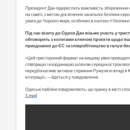
Президент Дан підкреслить важливість збереження єд
на саміті, з метою досягнення загальної безпеки євр
уваги до Чорного моря, особливо в контексті безпеки
Під час візиту до Одеси Дан візьме участь у трис
обговорить з колегами ключові проєкти щодо взає
приєднання до ЄС та співробітництво в галузі бе
«Цей тристоронній формат на вищому рівні проводить
співпрацю і координацію шляхом середньострокового
передбачатиме активне сприяння Румунією владі в К
інтеграції», — йдеться у повідомленні.
Одеські пабліки повідомляють, що зранку в місті спо
1.mp4