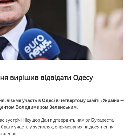
ня вирішив відвідати Одесу
я, візьме участь в Одесі в четвертому саміті «Україна —
идентом Володимиром Зеленським.
час зустрічі Нікушор Дан підтвердить наміри Бухареста
а брати участь у зусиллях, спрямованих на досягнення
новлення.