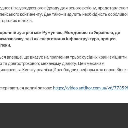
ності та узгодженого підходу для всього регіону, представленог
опейського континенту. Дан також виділить необхідність особливої
 торгових шляхів.
торонній зустрічі між Румунією, Молдовою та Україною, де
мозв’язку, такі як енергетична інфраструктура, процес
зпеки.
ся вперше, що вказує на прагнення трьох сусідніх країн зміцнити
 та довгострокового механізму діалогу. Цей механізм
ишиневі та Києві у реалізації необхідних реформ для європейсько
стерігаються великі затори:
https://video.antikor.com.ua/vd/77359