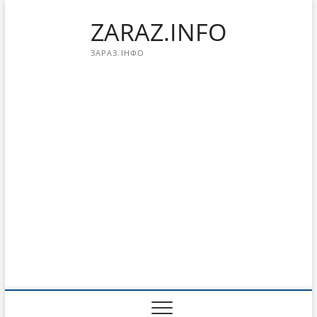
Перейти
ZARAZ.INFO
к
содержимому
ЗАРАЗ.ІНФО