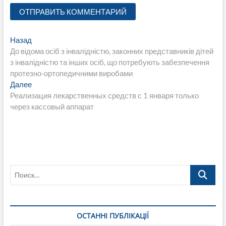
Навигация
Предыдущая
Назад
запись:
До відома осіб з інвалідністю, законних представників дітей
по
з інвалідністю та інших осіб, що потребують забезпечення
записям
протезно-ортопедичними виробами
Следующая
Далее
запись:
Реализация лекарственных средств с 1 января только
через кассовый аппарат
Поиск…
ОСТАННІ ПУБЛІКАЦІЇ