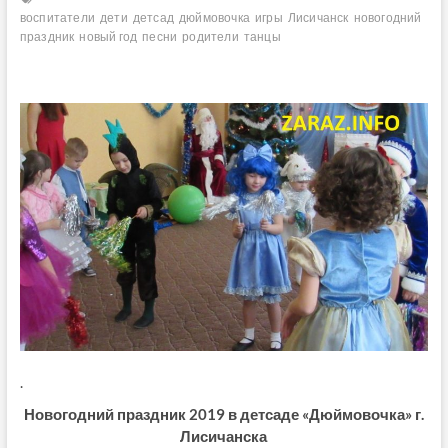
воспитатели
дети
детсад
дюймовочка
игры
Лисичанск
новогодний
праздник
новый год
песни
родители
танцы
.
Новогодний праздник 2019 в детсаде «Дюймовочка» г.
Лисичанска