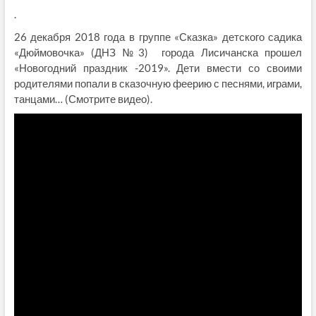
.
26 декабря 2018 года в группе «Сказка» детского садика
«Дюймовочка» (ДНЗ №3) города Лисичанска прошел
«Новогодний праздник -2019». Дети вмести со своими
родителями попали в сказочную феерию с песнями, играми,
танцами… (Смотрите видео).