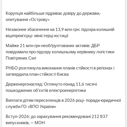
Корупція найбільше підриває довіру до держави,-
опитування «Острову»
Незаконне збагачення на 13,9 млн грн: підозра колишній
віцепрем’єрці- міністерці юстиції
Майже 21 млн грн необґрунтованих активів: ДБР
повідомило про підозру колишньому керівнику логістики
Повітряних Сил
РНБО розглянула виконання планів стійкості в регіонах і
затвердила план стійкості Києва
Держенергонагляд: Оглянуто понад 11,6 тисячі
пошкоджених об’єктів електроенергетики
Виплати дітям переселенців в 2026 році- поради юридичної
служби ГО «ВПО України»
Вступ-2026: до зарахування рекомендовані 212 837
випускників, — МОН