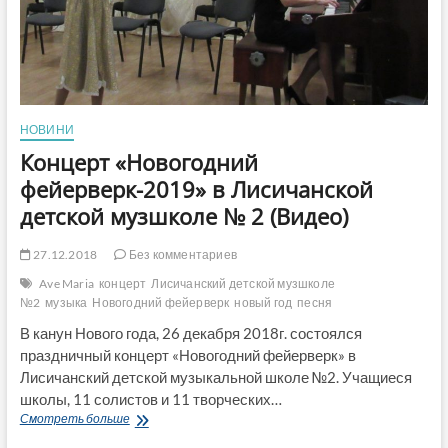
НОВИНИ
Концерт «Новогодний
фейерверк-2019» в Лисичанской
детской музшколе № 2 (Видео)
27.12.2018
Без комментариев
Ave Maria
концерт
Лисичанский детской музшколе
№2
музыка
Новогодний фейерверк
новый год
песня
В канун Нового года, 26 декабря 2018г. состоялся
праздничный концерт «Новогодний фейерверк» в
Лисичанский детской музыкальной школе №2. Учащиеся
школы, 11 солистов и 11 творческих…
Концерт
Смотреть больше
«Новогодний