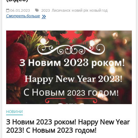
06.01.2023
2023
Лисичанск
новий рік
новый год
Новий
Смотреть больше
рік
йде
Лисичанськом
—
пісня
(Відео)
НОВИНИ
З Новим 2023 роком! Happy New Year
2023! С Новым 2023 годом!