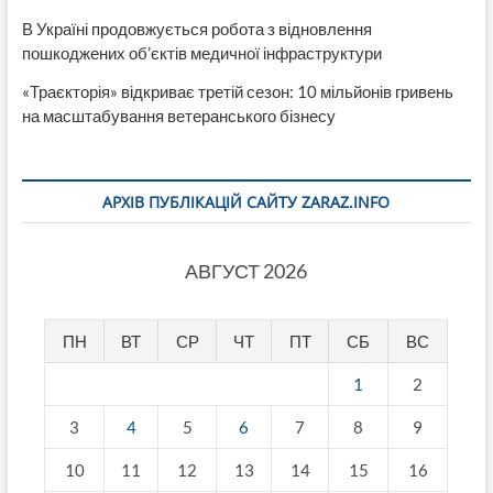
В Україні продовжується робота з відновлення
пошкоджених об’єктів медичної інфраструктури
«Траєкторія» відкриває третій сезон: 10 мільйонів гривень
на масштабування ветеранського бізнесу
АРХІВ ПУБЛІКАЦІЙ САЙТУ ZARAZ.INFO
АВГУСТ 2026
ПН
ВТ
СР
ЧТ
ПТ
СБ
ВС
1
2
3
4
5
6
7
8
9
10
11
12
13
14
15
16