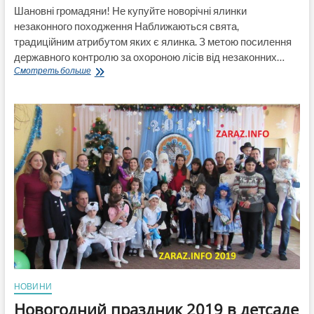
Шановні громадяни! Не купуйте новорічні ялинки
незаконного походження Наближаються свята,
традиційним атрибутом яких є ялинка. З метою посилення
державного контролю за охороною лісів від незаконних…
Шановні
Смотреть больше
громадяни!
Не
купуйте
новорічні
ялинки
незаконного
походження
НОВИНИ
Новогодний праздник 2019 в детсаде