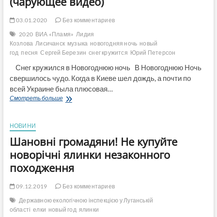
(чарующее видео)
03.01.2020
Без комментариев
2020
ВИА «Пламя»
Лидия
Козлова
Лисичанск
музыка
новогодняя ночь
новый
год
песня
Сергей Березин
снег кружится
Юрий Петерсон
Снег кружился в Новогоднюю ночь В Новогоднюю Ночь
свершилось чудо. Когда в Киеве шел дождь, а почти по
всей Украине была плюсовая…
Снег
Смотреть больше
кружился
в
Новогоднюю
НОВИНИ
ночь
Шановні громадяни! Не купуйте
(чарующее
видео)
новорічні ялинки незаконного
походження
09.12.2019
Без комментариев
Державною екологічною інспекцією у Луганській
області
елки
новый год
ялинки