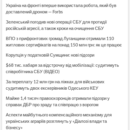
Україна на фронті вперше використала робота, який був
доставлений дроном — Forbs
Зеленський погодив нові операції СБУ для протидії
російській агресії, а також кроки на очищення СБУ
ВПО з прифронтових громад Луганщини отримали 110
житлових сертифікатів на понад 150 млн грн: як це працює
Корупція у податковій Сумщини: нові підозри
$68 тис. хабаря за відстрочку від мобілізації: судитимуть
співробітника СБУ (ВІДЕО)
За переплату 12 млн грн на ліжках для військових
судитимуть двох екскерівників Одеського КЕУ
Майже 1,4 тисяч правоохоронців отримали підозри у
справах ДБР про зраду та співпрацю з ворогом
Аспекти майбутнього компенсаційного механізму для
українських аграріїв розглянуть у «Діалозі влади та
бізнесу»