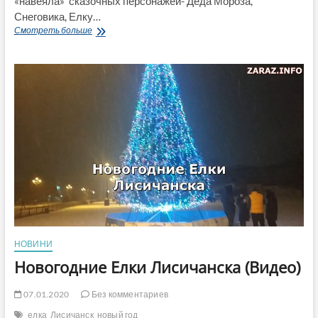
«навеяла» сказочных персонажей- Деда Мороза,
Снеговика, Елку…
Здравствуй
Смотреть больше
Старый
Новый
Год!
НОВИНИ
Новогодние Елки Лисичанска (Видео)
07.01.2020
Без комментариев
елка
Лисичанск
новый год