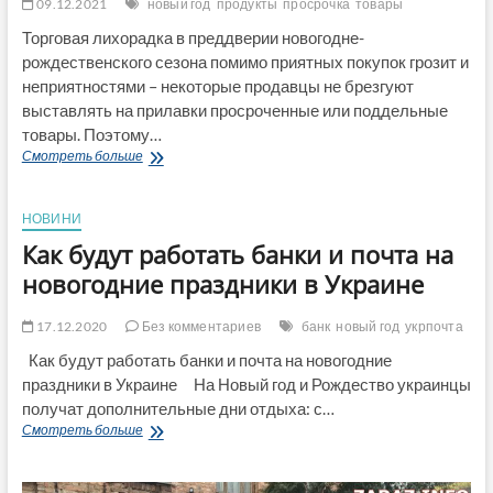
09.12.2021
новый год
продукты
просрочка
товары
Торговая лихорадка в преддверии новогодне-
рождественского сезона помимо приятных покупок грозит и
неприятностями – некоторые продавцы не брезгуют
выставлять на прилавки просроченные или поддельные
товары. Поэтому…
Под
Смотреть больше
Новый
год
прилавки
НОВИНИ
магазинов
Как будут работать банки и почта на
завалят
просрочкой
новогодние праздники в Украине
по
акции
17.12.2020
Без комментариев
банк
новый год
укрпочта
и
подделками
Как будут работать банки и почта на новогодние
праздники в Украине На Новый год и Рождество украинцы
получат дополнительные дни отдыха: с…
Как
Смотреть больше
будут
работать
банки