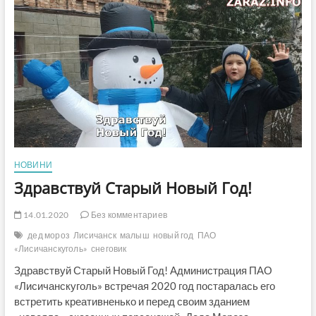
и
почта
на
новогодние
праздники
в
Украине
НОВИНИ
Здравствуй Старый Новый Год!
14.01.2020
Без комментариев
дед мороз
Лисичанск
малыш
новый год
ПАО
«Лисичанскуголь»
снеговик
Здравствуй Старый Новый Год! Администрация ПАО
«Лисичанскуголь» встречая 2020 год постаралась его
встретить креативненько и перед своим зданием