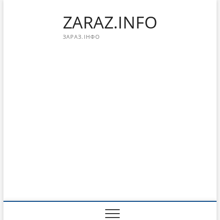
Перейти
ZARAZ.INFO
к
содержимому
ЗАРАЗ.ІНФО