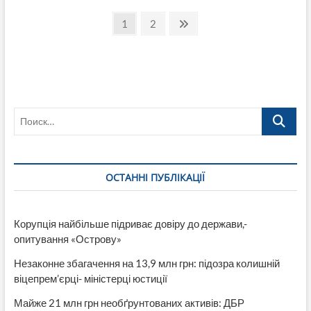
фейерверк-2019»
Пагинация
в
Страница
Страница
След.
1
2
Лисичанской
страница
записей
детской
музшколе
№
2
(Видео)
Поиск…
ОСТАННІ ПУБЛІКАЦІЇ
Корупція найбільше підриває довіру до держави,-
опитування «Острову»
Незаконне збагачення на 13,9 млн грн: підозра колишній
віцепрем’єрці- міністерці юстиції
Майже 21 млн грн необґрунтованих активів: ДБР