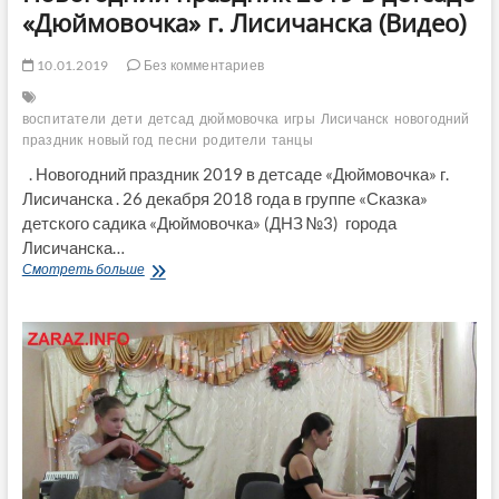
«Дюймовочка» г. Лисичанска (Видео)
10.01.2019
Без комментариев
воспитатели
дети
детсад
дюймовочка
игры
Лисичанск
новогодний
праздник
новый год
песни
родители
танцы
. Новогодний праздник 2019 в детсаде «Дюймовочка» г.
Лисичанска . 26 декабря 2018 года в группе «Сказка»
детского садика «Дюймовочка» (ДНЗ №3) города
Лисичанска…
Новогодний
Смотреть больше
праздник
2019
в
детсаде
«Дюймовочка»
г.
Лисичанска
(Видео)