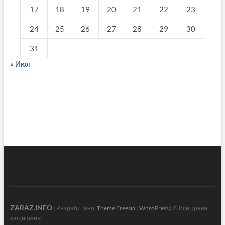
17
18
19
20
21
22
23
24
25
26
27
28
29
30
31
« Июл
fake breitling
ZARAZ.INFO
| Разработано:
Theme Freesia
|
WordPress
| © Все права
защищены