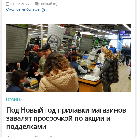
31.12.2022
новый год
З
Смотреть больше
Новим
2023
роком!
Happy
New
Year
2023!
С
Новым
2023
годом!
НОВИНИ
Под Новый год прилавки магазинов
завалят просрочкой по акции и
подделками