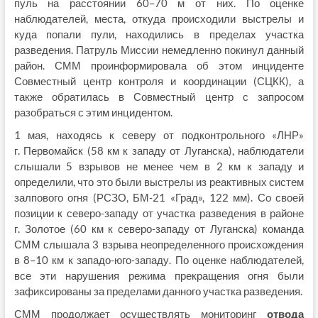
пуль на расстоянии 60–70 м от них. По оценке
наблюдателей, места, откуда происходили выстрелы и
куда попали пули, находились в пределах участка
разведения. Патруль Миссии немедленно покинул данный
район. СММ проинформировала об этом инциденте
Совместный центр контроля и координации (СЦКК), а
также обратилась в Совместный центр с запросом
разобраться с этим инцидентом.
1 мая, находясь к северу от подконтрольного «ЛНР»
г. Первомайск (58 км к западу от Луганска), наблюдатели
слышали 5 взрывов не менее чем в 2 км к западу и
определили, что это были выстрелы из реактивных систем
залпового огня (РСЗО, БМ‑21 «Град», 122 мм). Со своей
позиции к северо‑западу от участка разведения в районе
г. Золотое (60 км к северо‑западу от Луганска) команда
СММ слышала 3 взрыва неопределенного происхождения
в 8–10 км к западо‑юго‑западу. По оценке наблюдателей,
все эти нарушения режима прекращения огня были
зафиксированы за пределами данного участка разведения.
СММ продолжает осуществлять мониторинг
отвода