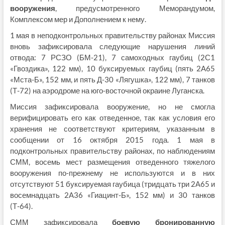
вооружения
, предусмотренного Меморандумом,
Комплексом мер и Дополнением к нему.
1 мая в неподконтрольных правительству районах Миссия
вновь зафиксировала следующие нарушения линий
отвода: 7 РСЗО (БМ-21), 7 самоходных гаубиц (2С1
«Гвоздика», 122 мм), 10 буксируемых гаубиц (пять 2A65
«Мста-Б», 152 мм, и пять Д‑30 «Лягушка», 122 мм), 7 танков
(Т-72) на аэродроме на юго‑восточной окраине Луганска.
Миссия зафиксировала вооружение, но не смогла
верифицировать его как отведенное, так как условия его
хранения не соответствуют критериям, указанным в
сообщении от 16 октября 2015 года. 1 мая в
подконтрольных правительству районах, по наблюдениям
СММ, восемь мест размещения отведенного тяжелого
вооружения по‑прежнему не используются и в них
отсутствуют 51 буксируемая гаубица (тридцать три 2А65 и
восемнадцать 2A36 «Гиацинт-Б», 152 мм) и 30 танков
(Т-64).
СММ зафиксировала
боевую бронированную