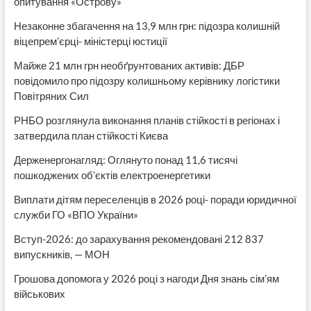
опитування «Острову»
Незаконне збагачення на 13,9 млн грн: підозра колишній
віцепрем’єрці- міністерці юстиції
Майже 21 млн грн необґрунтованих активів: ДБР
повідомило про підозру колишньому керівнику логістики
Повітряних Сил
РНБО розглянула виконання планів стійкості в регіонах і
затвердила план стійкості Києва
Держенергонагляд: Оглянуто понад 11,6 тисячі
пошкоджених об’єктів електроенергетики
Виплати дітям переселенців в 2026 році- поради юридичної
служби ГО «ВПО України»
Вступ-2026: до зарахування рекомендовані 212 837
випускників, — МОН
Грошова допомога у 2026 році з нагоди Дня знань сім’ям
військових