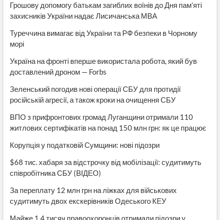
Грошову допомогу батькам загиблих воїнів до Дня пам’яті
захисників України надає Лисичанська МВА
Туреччина вимагає від України та РФ безпеки в Чорному
морі
Україна на фронті вперше використала робота, який був
доставлений дроном — Forbs
Зеленський погодив нові операції СБУ для протидії
російській агресії, а також кроки на очищення СБУ
ВПО з прифронтових громад Луганщини отримали 110
житлових сертифікатів на понад 150 млн грн: як це працює
Корупція у податковій Сумщини: нові підозри
$68 тис. хабаря за відстрочку від мобілізації: судитимуть
співробітника СБУ (ВІДЕО)
За переплату 12 млн грн на ліжках для військових
судитимуть двох екскерівників Одеського КЕУ
Майже 1,4 тисяч правоохоронців отримали підозри у