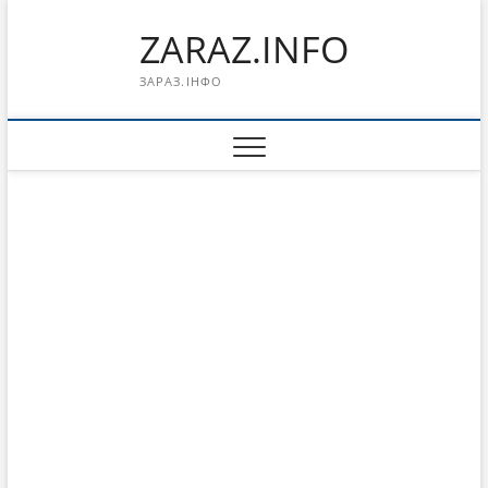
Перейти
ZARAZ.INFO
к
содержимому
ЗАРАЗ.ІНФО