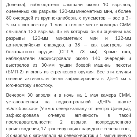
Донецка), наблюдатели слышали около 10 взрывов,
оцененных как разрывы 120‑мм минометных мин, и более
80 очередей из крупнокалиберных пулеметов — все в 3–
5 км к юго‑востоку. 1 мая в том же месте команда СММ
слышала 123 взрыва, 85 из которых были оценены как
разрывы 120‑мм минометных мин и 122‑мм
артиллерийских снарядов, а 38 — как выстрелы из
безоткатного орудия (СПГ‑9, 73 мм). Кроме того,
наблюдатели зафиксировали около 140 очередей и
выстрелов из 30‑мм пушки боевой машины пехоты
(БМП-2) и огонь из стрелкового оружия. Все эти случаи
огневой активности были зафиксированы в 2,5–4 км к
юго‑востоку и востоку.
Вечером 30 апреля и в ночь на 1 мая камера СММ,
установленная на подконтрольной «ДНР» шахте
«Октябрьская» (9 км к северо‑западу от центра Донецка),
зафиксировала огневую активность в такой
последовательности: 2 взрыва неопределенного
происхождения, 17 трассирующих снарядов с севера на юг,
3 снаряда с юго‑запада на северо‑восток и 1 выпущенную