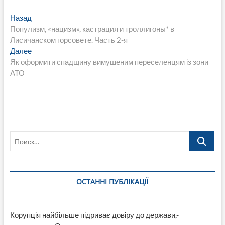
Навигация
Предыдущая
Назад
запись:
Популизм, «нацизм», кастрация и троллигоны* в
по
Лисичанском горсовете. Часть 2-я
записям
Следующая
Далее
запись:
Як оформити спадщину вимушеним переселенцям із зони
АТО
Поиск…
ОСТАННІ ПУБЛІКАЦІЇ
Корупція найбільше підриває довіру до держави,-