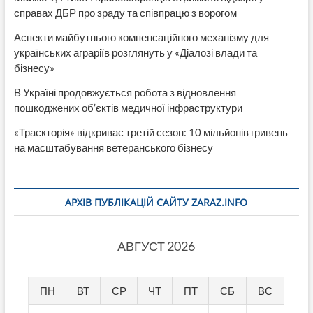
справах ДБР про зраду та співпрацю з ворогом
Аспекти майбутнього компенсаційного механізму для
українських аграріїв розглянуть у «Діалозі влади та
бізнесу»
В Україні продовжується робота з відновлення
пошкоджених об’єктів медичної інфраструктури
«Траєкторія» відкриває третій сезон: 10 мільйонів гривень
на масштабування ветеранського бізнесу
АРХІВ ПУБЛІКАЦІЙ САЙТУ ZARAZ.INFO
АВГУСТ 2026
ПН
ВТ
СР
ЧТ
ПТ
СБ
ВС