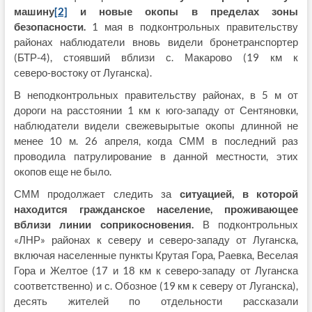
машину
[2]
и новые окопы в пределах зоны
безопасности.
1 мая в подконтрольных правительству
районах наблюдатели вновь видели бронетранспортер
(БТР-4), стоявший вблизи с. Макарово (19 км к
северо‑востоку от Луганска).
В неподконтрольных правительству районах, в 5 м от
дороги на расстоянии 1 км к юго‑западу от Сентяновки,
наблюдатели видели свежевырытые окопы длинной не
менее 10 м. 26 апреля, когда СММ в последний раз
проводила патрулирование в данной местности, этих
окопов еще не было.
СММ продолжает следить за
ситуацией, в которой
находится гражданское население, проживающее
вблизи линии соприкосновения.
В подконтрольных
«ЛНР» районах к северу и северо‑западу от Луганска,
включая населенные пункты Крутая Гора, Раевка, Веселая
Гора и Желтое (17 и 18 км к северо‑западу от Луганска
соответственно) и с. Обозное (19 км к северу от Луганска),
десять жителей по отдельности рассказали