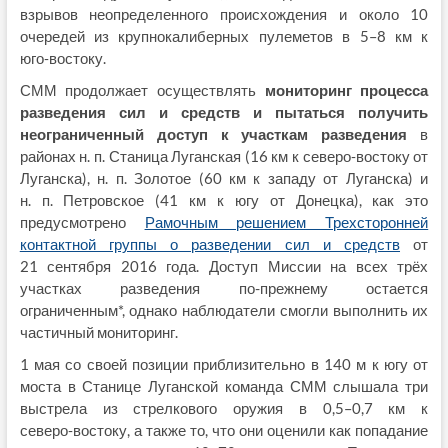
взрывов неопределенного происхождения и около 10
очередей из крупнокалиберных пулеметов в 5–8 км к
юго‑востоку.
СММ продолжает осуществлять
мониторинг процесса
разведения сил и средств и пытаться получить
неограниченный доступ к участкам разведения
в
районах н. п. Станица Луганская (16 км к северо‑востоку от
Луганска), н. п. Золотое (60 км к западу от Луганска) и
н. п. Петровское (41 км к югу от Донецка), как это
предусмотрено
Рамочным решением Трехсторонней
контактной группы о разведении сил и средств
от
21 сентября 2016 года. Доступ Миссии на всех трёх
участках разведения по-прежнему остается
ограниченным*, однако наблюдатели смогли выполнить их
частичный мониторинг.
1 мая со своей позиции приблизительно в 140 м к югу от
моста в Станице Луганской команда СММ слышала три
выстрела из стрелкового оружия в 0,5–0,7 км к
северо‑востоку, а также то, что они оценили как попадание