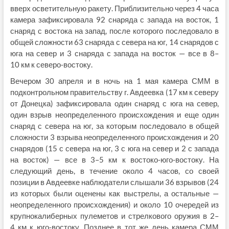
вверх осветительную ракету. Приблизительно через 4 часа
камера зафиксировала 92 снаряда с запада на восток, 1
снаряд с востока на запад, после которого последовало в
общей сложности 63 снаряда с севера на юг, 14 снарядов с
юга на север и 3 снаряда с запада на восток — все в 8–
10 км к северо‑востоку.
Вечером 30 апреля и в ночь на 1 мая камера СММ в
подконтрольном правительству г. Авдеевка (17 км к северу
от Донецка) зафиксировала один снаряд с юга на север,
один взрыв неопределенного происхождения и еще один
снаряд с севера на юг, за которым последовало в общей
сложности 3 взрыва неопределенного происхождения и 20
снарядов (15 с севера на юг, 3 с юга на север и 2 с запада
на восток) — все в 3–5 км к востоко‑юго‑востоку. На
следующий день, в течение около 4 часов, со своей
позиции в Авдеевке наблюдатели слышали 36 взрывов (24
из которых были оценены как выстрелы, а остальные —
неопределенного происхождения) и около 10 очередей из
крупнокалиберных пулеметов и стрелкового оружия в 2–
4 км к юго‑востоку. Позднее в тот же день камера СММ