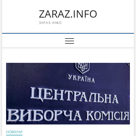
Перейти
ZARAZ.INFO
к
содержимому
ЗАРАЗ.ІНФО
НОВИНИ