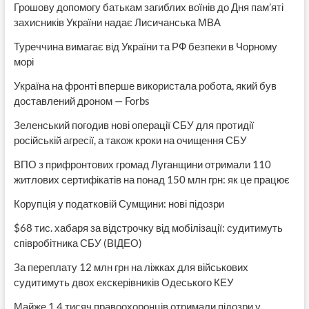
Грошову допомогу батькам загиблих воїнів до Дня пам’яті
захисників України надає Лисичанська МВА
Туреччина вимагає від України та РФ безпеки в Чорному
морі
Україна на фронті вперше використала робота, який був
доставлений дроном — Forbs
Зеленський погодив нові операції СБУ для протидії
російській агресії, а також кроки на очищення СБУ
ВПО з прифронтових громад Луганщини отримали 110
житлових сертифікатів на понад 150 млн грн: як це працює
Корупція у податковій Сумщини: нові підозри
$68 тис. хабаря за відстрочку від мобілізації: судитимуть
співробітника СБУ (ВІДЕО)
За переплату 12 млн грн на ліжках для військових
судитимуть двох екскерівників Одеського КЕУ
Майже 1,4 тисяч правоохоронців отримали підозри у