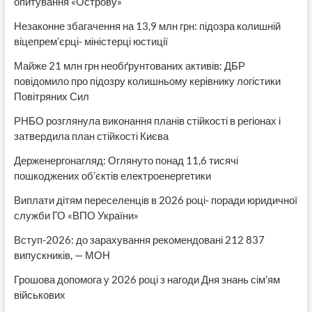
опитування «Острову»
Незаконне збагачення на 13,9 млн грн: підозра колишній
віцепрем’єрці- міністерці юстиції
Майже 21 млн грн необґрунтованих активів: ДБР
повідомило про підозру колишньому керівнику логістики
Повітряних Сил
РНБО розглянула виконання планів стійкості в регіонах і
затвердила план стійкості Києва
Держенергонагляд: Оглянуто понад 11,6 тисячі
пошкоджених об’єктів електроенергетики
Виплати дітям переселенців в 2026 році- поради юридичної
служби ГО «ВПО України»
Вступ-2026: до зарахування рекомендовані 212 837
випускників, — МОН
Грошова допомога у 2026 році з нагоди Дня знань сім’ям
військових