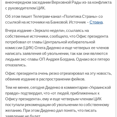
внеочередном заседании Верховной Рады из-за конфликта
с руководителем ЦИК.
Об этом пишет Телеграм-канал «Политика Страны» со
ссылкой на источники на Банковой. Источник –
Страна
.
Вчера издание «Зеркало недели», ссылаясь на
собственные источники, сообщило, что Офис президента
потребовал от главы Центральной избирательной
комиссии (ЦИК) Олега Диденко и еще четверых ее членов
написать заявления об увольнении, так как они являются
людьми экс-главы ОП Андрея Богдана. Однако все пятеро
отказались.
Офис президента очень резко отреагировал на эту новость,
обвинив издание в распространении фейков.
Тем не менее, сегодня Диденко в комментарии «Украинской
правде» подтвердил, что «от людей, приближенных к
Офису президента», ему и еще четверым членам ЦИК
поступали рекомендации об увольнении по собственному
желанию. При этом Диденко дал понять, что писать
заявление не будет.