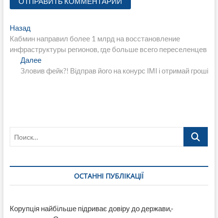
Навигация
Предыдущая
Назад
запись:
Кабмин направил более 1 млрд на восстановление
по
инфраструктуры регионов, где больше всего переселенцев
записям
Следующая
Далее
запись:
Зловив фейк?! Відправ його на конурс ІМІ і отримай гроші
Поиск…
ОСТАННІ ПУБЛІКАЦІЇ
Корупція найбільше підриває довіру до держави,-