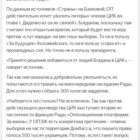
По данным источников «Страны» на Банковой, ОП
действительно хочет уволить пятерых членов ЦИК во
главе с Диденко из-за их связей с Богданом, поскольку там
считают его открытым врагом, который будет вести игру
против «слуг народа» на местных выборах. То ли в пользу
«За будущее» Коломойского, то ли в пользу «соросят» и
прозападных сил. Но точно не в пользу президента.
«Принято решение избавиться от людей Богдана в ЦИК», –
говорит источник.
Так как они оказались добровольно увольняться, их
попытаются отстранить на внеочередном заседании Рады.
Для этого нужно собрать 300 голосов нардепов.
«Наберется ли столько? Не исключено. Так как против
действующего руководства ЦИК выступает вторая по
численности фракция Рады «Оппозиционная платформа
За жизнь». У ОПЗЖ есть конкретная претензия – отмена
выборов на части территории Донбасса, что лишило права
голоса 500 тысяч украинцев. Потому, если станет вопрос