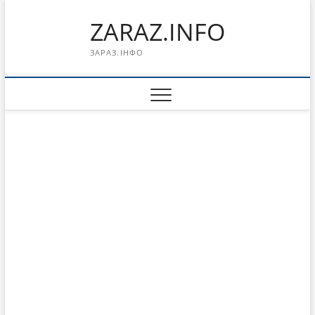
Перейти
ZARAZ.INFO
к
содержимому
ЗАРАЗ.ІНФО