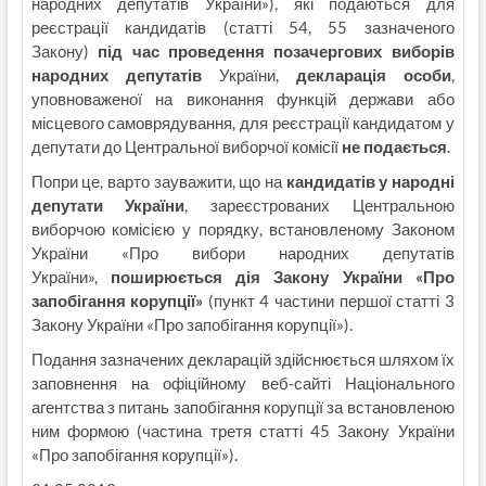
народних депутатів України»), які подаються для
реєстрації кандидатів (статті 54, 55 зазначеного
Закону)
під час проведення позачергових виборів
народних депутатів
України,
декларація особи
,
уповноваженої на виконання функцій держави або
місцевого самоврядування, для реєстрації кандидатом у
депутати до Центральної виборчої комісії
не подається
.
Попри це, варто зауважити, що на
кандидатів у народні
депутати України
, зареєстрованих Центральною
виборчою комісією у порядку, встановленому Законом
України «Про вибори народних депутатів
України»,
поширюється
дія Закону України «Про
запобігання корупції»
(пункт 4 частини першої статті 3
Закону України «Про запобігання корупції»).
Подання зазначених декларацій здійснюється шляхом їх
заповнення на офіційному веб-сайті Національного
агентства з питань запобігання корупції за встановленою
ним формою (частина третя статті 45 Закону України
«Про запобігання корупції»).