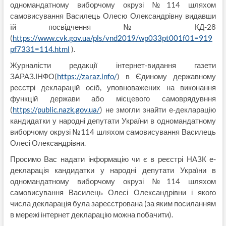
одномандатному виборчому окрузі №114 шляхом
самовисування Василець Олесю Олександрівну видавши
їй посвідчення № КД-28
(
https://www.cvk.gov.ua/pls/vnd2019/wp033pt001f01=919
pf7331=114.html
).
Журналісти редакції інтернет-видання газети
ЗАРАЗ.ІНФО(
https://zaraz.info/
) в Єдиному державному
реєстрі декларацій осіб, уповноважених на виконання
функцій держави або місцевого самоврядувння
(
https://public.nazk.gov.ua/
) не змогли знайти е-декларацію
кандидатки у народні депутати України в одномандатному
виборчому окрузі №114 шляхом самовисування Василець
Олесі Олександрівни.
Просимо Вас надати інформацію чи є в реєстрі НАЗК е-
декларація кандидатки у народні депутати України в
одномандатному виборчому окрузі №114 шляхом
самовисування Василець Олесі Олександрівни і якого
числа декларація була зареєстрована (за яким посиланням
в мережі інтернет декларацію можна побачити).