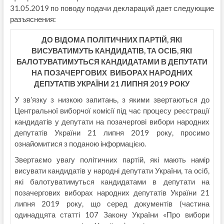
31.05.2019 по поводу подачи деклараций дает следующие
разъяснения:
ДО ВІДОМА ПОЛІТИЧНИХ ПАРТІЙ, ЯКІ
ВИСУВАТИМУТЬ КАНДИДАТІВ, ТА ОСІБ, ЯКІ
БАЛОТУВАТИМУТЬСЯ КАНДИДАТАМИ В ДЕПУТАТИ
НА ПОЗАЧЕРГОВИХ ВИБОРАХ НАРОДНИХ
ДЕПУТАТІВ УКРАЇНИ 21 ЛИПНЯ 2019 РОКУ
У зв’язку з низкою запитань, з якими звертаються до
Центральної виборчої комісії під час процесу реєстрації
кандидатів у депутати на позачергові вибори народних
депутатів України 21 липня 2019 року, просимо
ознайомитися з поданою інформацією.
Звертаємо увагу політичних партій, які мають намір
висувати кандидатів у народні депутати України, та осіб,
які балотуватимуться кандидатами в депутати на
позачергових виборах народних депутатів України 21
липня 2019 року, що серед документів (частина
одинадцята статті 107 Закону України «Про вибори