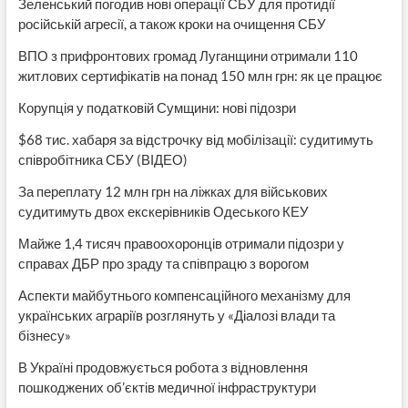
Зеленський погодив нові операції СБУ для протидії
російській агресії, а також кроки на очищення СБУ
ВПО з прифронтових громад Луганщини отримали 110
житлових сертифікатів на понад 150 млн грн: як це працює
Корупція у податковій Сумщини: нові підозри
$68 тис. хабаря за відстрочку від мобілізації: судитимуть
співробітника СБУ (ВІДЕО)
За переплату 12 млн грн на ліжках для військових
судитимуть двох екскерівників Одеського КЕУ
Майже 1,4 тисяч правоохоронців отримали підозри у
справах ДБР про зраду та співпрацю з ворогом
Аспекти майбутнього компенсаційного механізму для
українських аграріїв розглянуть у «Діалозі влади та
бізнесу»
В Україні продовжується робота з відновлення
пошкоджених об’єктів медичної інфраструктури