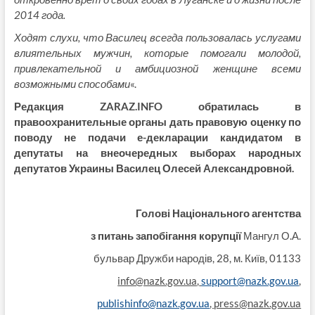
2014 года.
Ходят слухи, что Василец всегда пользовалась услугами
влиятельных мужчин, которые помогали молодой,
привлекательной и амбициозной женщине всеми
возможными способами
«.
Редакция ZARAZ.INFO обратилась в
правоохранительные органы дать правовую оценку по
поводу не подачи е-декларации кандидатом в
депутаты на внеочередных выборах народных
депутатов Украины Василец Олесей Александровной.
Голові
Національного агентства
з питань запобігання корупції
Мангул О.А.
бульвар Дружби народів, 28, м. Київ, 01133
info@nazk.gov.ua
,
support@nazk.gov.ua
,
publishinfo@nazk.gov.ua
,
press@nazk.gov.ua