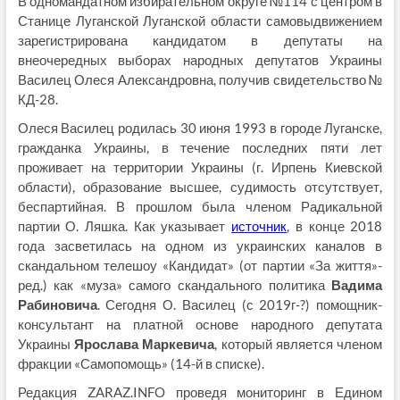
В одномандатном избирательном округе №114 с центром в
Станице Луганской Луганской области самовыдвижением
зарегистрирована кандидатом в депутаты на
внеочередных выборах народных депутатов Украины
Василец Олеся Александровна, получив свидетельство №
КД-28.
Олеся Василец родилась 30 июня 1993 в городе Луганске,
гражданка Украины, в течение последних пяти лет
проживает на территории Украины (г. Ирпень Киевской
области), образование высшее, судимость отсутствует,
беспартийнaя. В прошлом была членом Радикальной
партии О. Ляшка. Как указывает
источник
, в конце 2018
года засветилась на одном из украинских каналов в
скандальном телешоу «Кандидат» (от партии «За життя»-
ред.) как «муза» самого скандального политика
Вадима
Рабиновича
. Сегодня О. Василец (с 2019г-?) помощник-
консультант на платной основе народного депутата
Украины
Ярослава Маркевича
, который является членом
фракции «Самопомощь» (14-й в списке).
Редакция ZARAZ.INFO проведя мониторинг в Едином