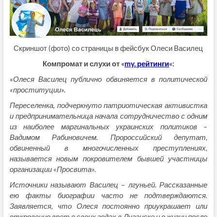
Скриншот (фото) со страницы в фейсбук Олеси Василец
Компромат и слухи от «
my. рейтинги
«:
«
Олеся Василец публично обвиняется в политической
«проституции».
Переселенка, подчеркнуто патриотическая активистка
и предпринимательница начала сотрудничество с одним
из наиболее маргинальных украинских политиков –
Вадимом Рабиновичем. Пророссийский депутат,
обвиненный в многочисленных преступлениях,
называется новым покровителем бывшей участницы
организации «Просвита».
Источники называют Василец – лгуньей. Рассказанные
ею факты биографии часто не подтверждаются.
Заявляется, что Олеся постоянно приукрашает или
откровенно врет о своих годах в Луганске и о жизни после