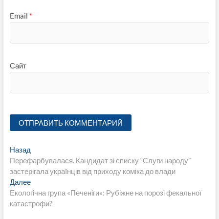
Email
*
Сайт
Навигация
Предыдущая
Назад
запись:
Перефарбувалася. Кандидат зі списку “Слуги народу”
по
застерігала українців від приходу коміка до влади
записям
Следующая
Далее
запись:
Екологічна група «Печеніги»: Рубіжне на порозі фекальної
катастрофи?