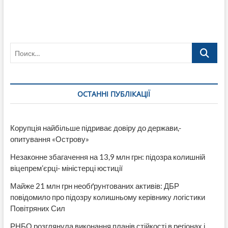
Поиск…
ОСТАННІ ПУБЛІКАЦІЇ
Корупція найбільше підриває довіру до держави,-
опитування «Острову»
Незаконне збагачення на 13,9 млн грн: підозра колишній
віцепрем’єрці- міністерці юстиції
Майже 21 млн грн необґрунтованих активів: ДБР
повідомило про підозру колишньому керівнику логістики
Повітряних Сил
РНБО розглянула виконання планів стійкості в регіонах і