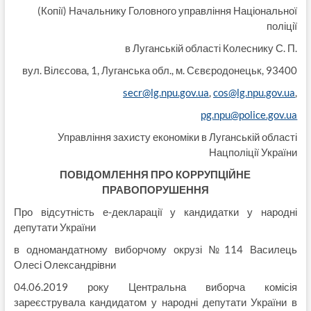
(Копії) Начальнику Головного управління Національної
поліції
в Луганській області Колеснику С. П.
вул. Вілєсова, 1, Луганська обл., м. Сєвєродонецьк, 93400
secr@lg.npu.gov.ua
,
cos@lg.npu.gov.ua
,
pg.npu@police.gov.ua
Управління захисту економіки в Луганській області
Нацполіції України
ПОВІДОМЛЕННЯ ПРО КОРРУПЦІЙНЕ
ПРАВОПОРУШЕННЯ
Про відсутність е-декларації у кандидатки у народні
депутати України
в одномандатному виборчому окрузі №114 Василець
Олесі Олександрівни
04.06.2019 року Центральна виборча комісія
зареєструвала кандидатом у народні депутати України в