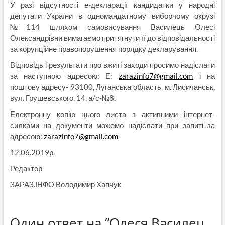
У разі відсутності е-декларації кандидатки у народні
депутати України в одномандатному виборчому окрузі
№114 шляхом самовисування Василець Олесі
Олександрівни вимагаємо притягнути її до відповідальності
за корупційне правопорушення порядку декларування.
Відповідь і результати про вжиті заходи просимо надіслати
за наступною адресою:
Е:
zarazinfo7@gmail.com
і на
поштову адресу- 93100, Луганська область. м. Лисичанськ,
вул. Грушевського, 14, а/с-№8
.
Електронну копію цього листа з активними інтернет-
силками на документи можемо надіслати при запиті за
адресою:
zarazinfo7@gmail.com
12.06.2019р.
Редактор
ЗАРАЗ.ІНФО Володимир Хапчук
Один ответ на “Олеся Василец