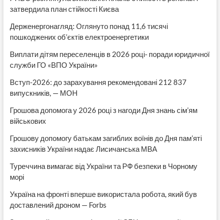
затвердила план стійкості Києва
Держенергонагляд: Оглянуто понад 11,6 тисячі
пошкоджених об’єктів електроенергетики
Виплати дітям переселенців в 2026 році- поради юридичної
служби ГО «ВПО України»
Вступ-2026: до зарахування рекомендовані 212 837
випускників, — МОН
Грошова допомога у 2026 році з нагоди Дня знань сім’ям
військових
Грошову допомогу батькам загиблих воїнів до Дня пам’яті
захисників України надає Лисичанська МВА
Туреччина вимагає від України та РФ безпеки в Чорному
морі
Україна на фронті вперше використала робота, який був
доставлений дроном — Forbs