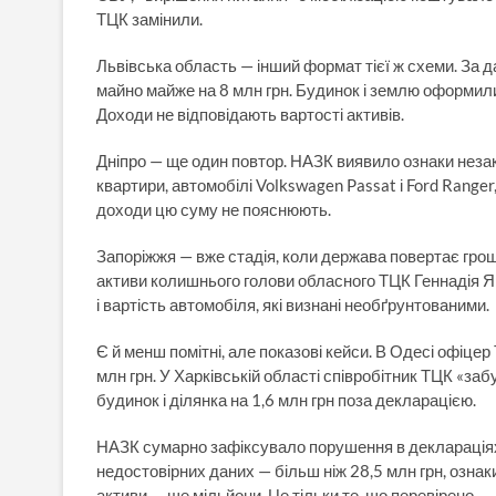
ТЦК замінили.
Львівська область — інший формат тієї ж схеми. За
майно майже на 8 млн грн. Будинок і землю оформили 
Доходи не відповідають вартості активів.
Дніпро — ще один повтор. НАЗК виявило ознаки незако
квартири, автомобілі Volkswagen Passat і Ford Ranger,
доходи цю суму не пояснюють.
Запоріжжя — вже стадія, коли держава повертає гро
активи колишнього голови обласного ТЦК Геннадія Я
і вартість автомобіля, які визнані необґрунтованими.
Є й менш помітні, але показові кейси. В Одесі офіцер
млн грн. У Харківській області співробітник ТЦК «заб
будинок і ділянка на 1,6 млн грн поза декларацією.
НАЗК сумарно зафіксувало порушення в деклараціях 
недостовірних даних — більш ніж 28,5 млн грн, ознак
активи — ще мільйони. Це тільки те, що перевірено.