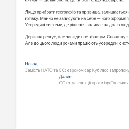
Якщо прибрати географію та прізвища, залишається о
готівку. Майно не записують на себе — його оформляю
Усередині системи, де рішення впливає на долю лю
Держава реагує, але завжди постфактум. Спочатку з’
Але до цього люди роками працюють усередині систем
Навигация
Предыдущая
Назад
запись:
Замість НАТО та ЄС: єврокомісар Кубілюс запропону
по
Следующая
Далее
записям
запись:
ЄС готує санкції проти ізраїльських