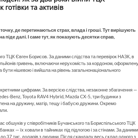
 готівки та активів
 точку, де перетинаються страх, влада і гроші. Тут вирішують
 піде далі. І саме тут, як показують десятки справ,
го ТЦК Євген Борисов. За даними слідства та перевірок НАЗК, в
 мільйонів гривень, включаючи нерухомість за кордоном, оформлен
ала бути нішевою і вийшла на рівень загальнонаціонального
нкретними цифрами. За версією слідства, незаконне збагачення —
des-Benz, Toyota RAV4 Hybrid, Mazda CX-5, три будинки з
лена на дружину, матір, тещу і бабусю дружини. Окремо
али.
 час обшуків у співробітників Бучанського та Бориспільського ТЦК
анках — їх ховали в тайниках під підлогою і за стінами. За даними
до 37 тис. доларів з людини. Після скандалу весь склад одного з