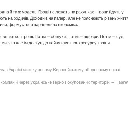
дна й та ж модель. Гроші не лежать на рахунках — вони йдуть у
ть на родичів. Доходи є на папері, але не пояснюють рівень життя
дини, формується паралельна економіка.
являються гроші. Потім — обшуки. Потім — підозри. Потім — суд.
и, яка дає їм доступ до найчутливішого ресурсу країни.
вав Україні місце у новому Європейському оборонному союзі
 компаній через українське зерно з окупованих територій, — Haare