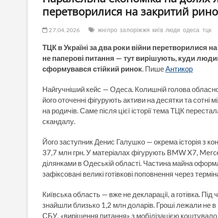
перетворилися на закритий ринок
27.04.2026
жніпро
запоріжжя
київ
люди
одеса
тцк
ТЦК в Україні за два роки війни перетворилися на
не паперові питання — тут вирішують, куди людина
сформувався стійкий ринок
. Пише
Антикор
Найгучніший кейс — Одеса. Колишній голова обласно
його оточенні фігурують активи на десятки та сотні
на родичів. Саме після цієї історії тема ТЦК перест
скандалу.
Його заступник Денис Галушко — окрема історія з ко
37,7 млн грн. У матеріалах фігурують BMW X7, Merce
ділянками в Одеській області. Частина майна оформ
зафіксовані великі готівкові поповнення через термін
Київська область — вже не декларації, а готівка. Під
знайшли близько 1,2 млн доларів. Гроші лежали не в б
СБУ, «вирішення питання» з мобілізацією коштувало 