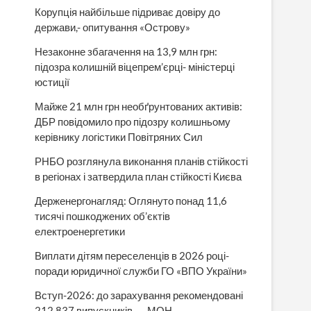
Корупція найбільше підриває довіру до
держави,- опитування «Острову»
Незаконне збагачення на 13,9 млн грн:
підозра колишній віцепрем’єрці- міністерці
юстиції
Майже 21 млн грн необґрунтованих активів:
ДБР повідомило про підозру колишньому
керівнику логістики Повітряних Сил
РНБО розглянула виконання планів стійкості
в регіонах і затвердила план стійкості Києва
Держенергонагляд: Оглянуто понад 11,6
тисячі пошкоджених об’єктів
електроенергетики
Виплати дітям переселенців в 2026 році-
поради юридичної служби ГО «ВПО України»
Вступ-2026: до зарахування рекомендовані
212 837 випускників, — МОН