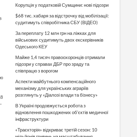
Корупція у податковій Сумщини: нові підозри
$68 тис. хабаря за відстрочку від мобілізації:
в
судитимуть співробітника СБУ (ВІДЕО)
За переплату 12 млн грн на ліжках для
військових судитимуть двох екскерівників
Одеського КЕУ
Майже 1,4 тисяч правоохоронців отримали
підозри у справах ДБР про зраду та
співпрацю з ворогом
лю
Аспекти майбутнього компенсаційного
механізму для українських аграріїв
розглянуть у «Діалозі влади та бізнесу»
,8
—
В Україні продовжується робота з
відновлення пошкоджених об’єктів медичної
інфраструктури
«Траєкторія» відкриває третій сезон: 10
мільйонів гривень на масштабування