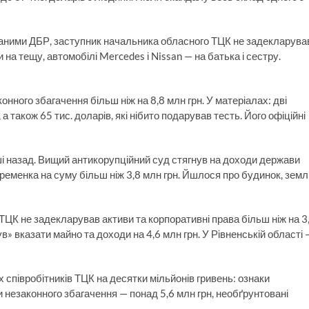
 даними ДБР, заступник начальника обласного ТЦК не задекларува
на тещу, автомобілі Mercedes і Nissan — на батька і сестру.
нного збагачення більш ніж на 8,8 млн грн. У матеріалах: дві
 а також 65 тис. доларів, які нібито подарував тесть. Його офіційні
ші назад. Вищий антикорупційний суд стягнув на доходи держави
ременка на суму більш ніж 3,8 млн грн. Йшлося про будинок, зем
 ТЦК не задекларував активи та корпоративні права більш ніж на 3
ув» вказати майно та доходи на 4,6 млн грн. У Рівненській області 
співробітників ТЦК на десятки мільйонів гривень: ознаки
и незаконного збагачення — понад 5,6 млн грн, необґрунтовані