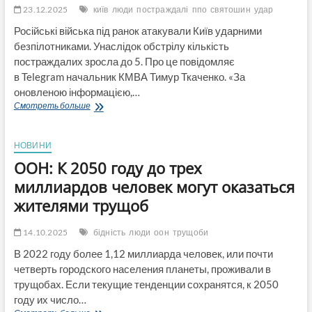
23.12.2025
київ
люди
постраждалі
ппо
святошин
удар
Російські війська під ранок атакували Київ ударними
безпілотниками. Унаслідок обстрілу кількість
постраждалих зросла до 5. Про це повідомляє
в Telegram начальник КМВА Тимур Ткаченко. «За
оновленою інформацією,…
В
Смотреть больше
Київі
під
час
НОВИНИ
ранкового
ООН: К 2050 году до трех
удару
постраждали
миллиардов человек могут оказаться
п’ять
жителями трущоб
осіб
і
ушкоджена
14.10.2025
бідність
люди
оон
трущоби
п’ятиповерхівка
В 2022 году более 1,12 миллиарда человек, или почти
у
четверть городского населения планеты, проживали в
Святошинському
районі
трущобах. Если текущие тенденции сохранятся, к 2050
году их число…