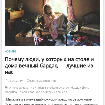
на
самолет
из
Китая:
Все
мы
люди
НОВИНИ
Почему люди, у которых на столе и
дома вечный бардак, — лучшие из
нас
21.02.2019
Без комментариев
A Perfect Mess: The Hidden Benefits of Disorder
бардак
Джим
Моррисон
люди
стол
хаос
энштейн альберт
Мы живем в очень шаблонном и предсказуемом мире.
Почти все в нем аккуратно упаковано и систематизировано.