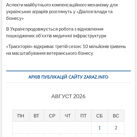
Аспекти майбутнього компенсаційного механізму для
українських аграріїв розглянуть у «Діалозі влади та
бізнесу»
В Україні продовжується робота з відновлення
пошкоджених об’єктів медичної інфраструктури
«Траєкторія» відкриває третій сезон: 10 мільйонів гривень
на масштабування ветеранського бізнесу
АРХІВ ПУБЛІКАЦІЙ САЙТУ ZARAZ.INFO
АВГУСТ 2026
ПН
ВТ
СР
ЧТ
ПТ
СБ
ВС
1
2