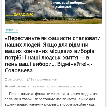
закриваються…
Добірка
останніх
новин
НОВИНИ
«Перестаньте як фашисти спалювати
наших людей. Якщо для відміни
ваших кончених місцевих виборів
потрібні наші людські життя — в
пень ваші вибори… Відміняйте!»,-
Соловьева
03.10.2020
Без комментариев
выбори
життя
луганская
люди
соловьева
фашисты
Перестаньте як фашисти спалювати наших людей, наші
села, ліси, тварин, перестаньте нас вбивати… Якщо для
відміни ваших кончених місцевих виборів потрібні наші…