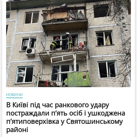
за
кордоном
нині
перебуває
11
млн
українців,
а
МЗС
—
8
млн.
НОВИНИ
В Київі під час ранкового удару
постраждали п’ять осіб і ушкоджена
п’ятиповерхівка у Святошинському
районі