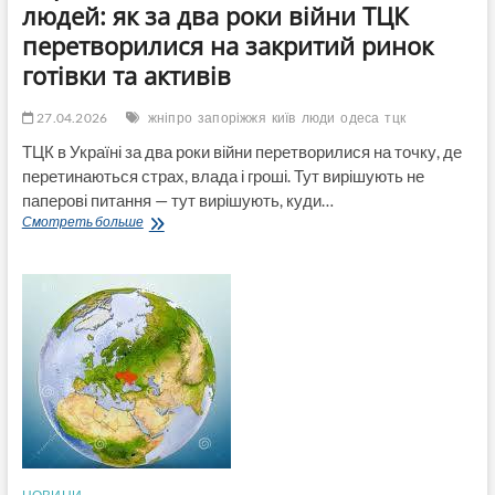
людей: як за два роки війни ТЦК
перетворилися на закритий ринок
готівки та активів
27.04.2026
жніпро
запоріжжя
київ
люди
одеса
тцк
ТЦК в Україні за два роки війни перетворилися на точку, де
перетинаються страх, влада і гроші. Тут вирішують не
паперові питання — тут вирішують, куди…
Паралельна
Смотреть больше
економіка
на
долях
людей:
як
за
два
роки
війни
ТЦК
перетворилися
на
закритий