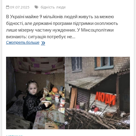
09.07.2025
бідність
люди
В Україні майже 9 мільйонів людей живуть за межею
бідності, але державні програми підтримки охоплюють
лише мізерну частину нужденних. У Мінсоцполітики
визнають: ситуація потребує не…
Стало
Смотреть больше
відомо,
скільки
українців
живуть
за
межею
бідності
–
нові
дані
Мінсоцполітики