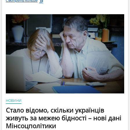
ООН:
Смотреть больше
К
2050
году
до
трех
миллиардов
человек
могут
оказаться
жителями
трущоб
НОВИНИ
Стало відомо, скільки українців
живуть за межею бідності – нові дані
Мінсоцполітики