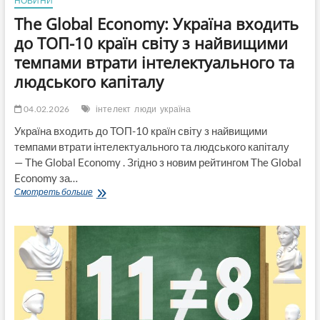
НОВИНИ
ринок
готівки
The Global Economy: Україна входить
та
до ТОП-10 країн світу з найвищими
активів
темпами втрати інтелектуального та
людського капіталу
04.02.2026
інтелект
люди
україна
Україна входить до ТОП-10 країн світу з найвищими
темпами втрати інтелектуального та людського капіталу
— The Global Economy . Згідно з новим рейтингом The Global
Economy за…
The
Смотреть больше
Global
Economy:
Україна
входить
до
ТОП-10
країн
світу
з
найвищими