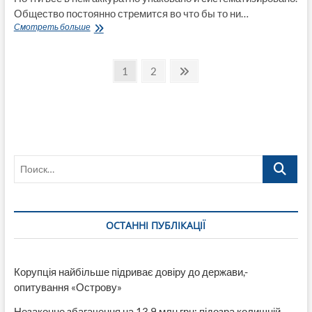
Общество постоянно стремится во что бы то ни…
Почему
Смотреть больше
люди,
у
Пагинация
которых
Страница
Страница
След.
1
2
на
страница
записей
столе
и
дома
вечный
бардак,
—
Поиск…
лучшие
из
нас
ОСТАННІ ПУБЛІКАЦІЇ
Корупція найбільше підриває довіру до держави,-
опитування «Острову»
Незаконне збагачення на 13,9 млн грн: підозра колишній