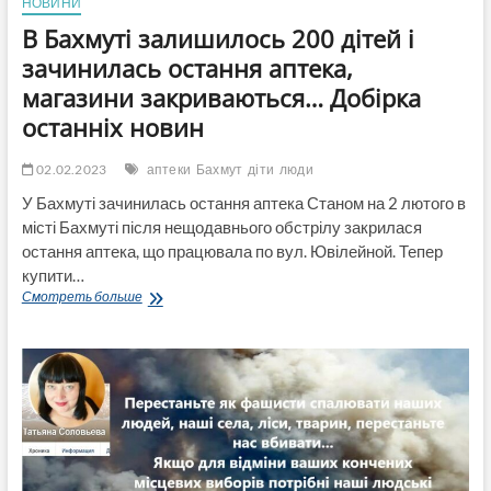
НОВИНИ
В Бахмуті залишилось 200 дітей і
зачинилась остання аптека,
магазини закриваються… Добірка
останніх новин
02.02.2023
аптеки
Бахмут
діти
люди
У Бахмуті зачинилась остання аптека Станом на 2 лютого в
місті Бахмуті після нещодавнього обстрілу закрилася
остання аптека, що працювала по вул. Ювілейной. Тепер
купити…
В
Смотреть больше
Бахмуті
залишилось
200
дітей
і
зачинилась
остання
аптека,
магазини