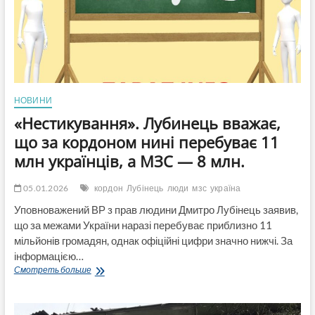
темпами
втрати
інтелектуального
та
людського
капіталу
НОВИНИ
«Нестикування». Лубинець вважає,
що за кордоном нині перебуває 11
млн українців, а МЗС — 8 млн.
05.01.2026
кордон
Лубінець
люди
мзс
україна
Уповноважений ВР з прав людини Дмитро Лубінець заявив,
що за межами України наразі перебуває приблизно 11
мільйонів громадян, однак офіційні цифри значно нижчі. За
інформацією…
«Нестикування».
Смотреть больше
Лубинець
вважає,
що