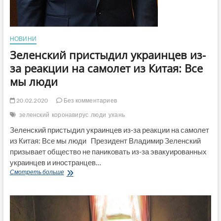
НОВИНИ
Зеленский пристыдил украинцев из-
за реакции на самолет из Китая: Все
мы люди
20.02.2020
Без комментариев
зеленский
коронавирус
люди
ухань
Зеленский пристыдил украинцев из-за реакции на самолет
из Китая: Все мы люди Президент Владимир Зеленский
призывает общество не паниковать из-за эвакуированных
украинцев и иностранцев…
Зеленский
Смотреть больше
пристыдил
украинцев
из-
за
реакции