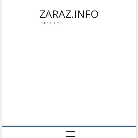
Перейти
ZARAZ.INFO
к
содержимому
ЗАРАЗ.ІНФО