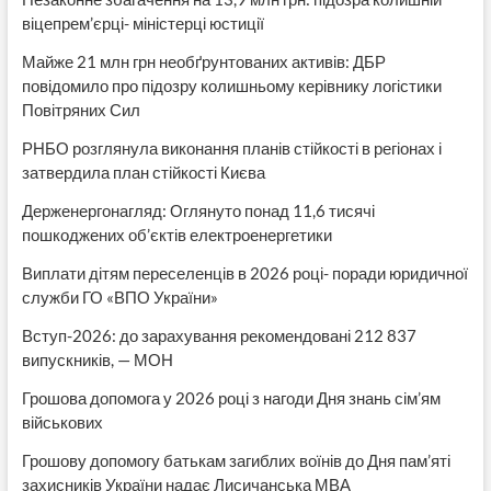
віцепрем’єрці- міністерці юстиції
Майже 21 млн грн необґрунтованих активів: ДБР
повідомило про підозру колишньому керівнику логістики
Повітряних Сил
РНБО розглянула виконання планів стійкості в регіонах і
затвердила план стійкості Києва
Держенергонагляд: Оглянуто понад 11,6 тисячі
пошкоджених об’єктів електроенергетики
Виплати дітям переселенців в 2026 році- поради юридичної
служби ГО «ВПО України»
Вступ-2026: до зарахування рекомендовані 212 837
випускників, — МОН
Грошова допомога у 2026 році з нагоди Дня знань сім’ям
військових
Грошову допомогу батькам загиблих воїнів до Дня пам’яті
захисників України надає Лисичанська МВА