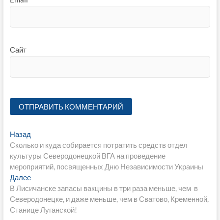
Сайт
Навигация
Предыдущая
Назад
запись:
Сколько и куда собирается потратить средств отдел
по
культуры Северодонецкой ВГА на проведение
записям
мероприятий, посвященных Дню Независимости Украины
Следующая
Далее
запись:
В Лисичанске запасы вакцины в три раза меньше, чем в
Северодонецке, и даже меньше, чем в Сватово, Кременной,
Станице Луганской!