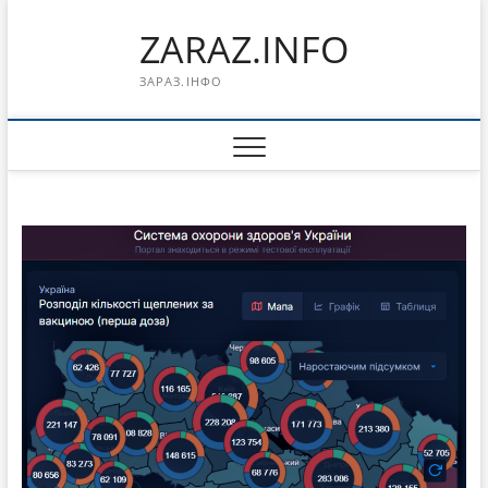
Перейти
ZARAZ.INFO
к
содержимому
ЗАРАЗ.ІНФО