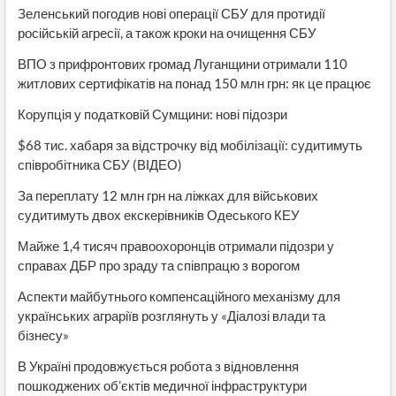
Зеленський погодив нові операції СБУ для протидії
російській агресії, а також кроки на очищення СБУ
ВПО з прифронтових громад Луганщини отримали 110
житлових сертифікатів на понад 150 млн грн: як це працює
Корупція у податковій Сумщини: нові підозри
$68 тис. хабаря за відстрочку від мобілізації: судитимуть
співробітника СБУ (ВІДЕО)
За переплату 12 млн грн на ліжках для військових
судитимуть двох екскерівників Одеського КЕУ
Майже 1,4 тисяч правоохоронців отримали підозри у
справах ДБР про зраду та співпрацю з ворогом
Аспекти майбутнього компенсаційного механізму для
українських аграріїв розглянуть у «Діалозі влади та
бізнесу»
В Україні продовжується робота з відновлення
пошкоджених об’єктів медичної інфраструктури