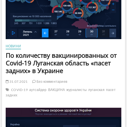
НОВИНИ
По количеству вакцинированных от
Covid-19 Луганская область «пасет
задних» в Украине
31.07.2021
Без комментариев
COVID-19
аутсайдер
ВАКЦИНА
журналисты
луганская
пасет
задних