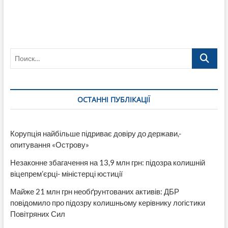
Поиск…
ОСТАННІ ПУБЛІКАЦІЇ
Корупція найбільше підриває довіру до держави,-
опитування «Острову»
Незаконне збагачення на 13,9 млн грн: підозра колишній
віцепрем’єрці- міністерці юстиції
Майже 21 млн грн необґрунтованих активів: ДБР
повідомило про підозру колишньому керівнику логістики
Повітряних Сил