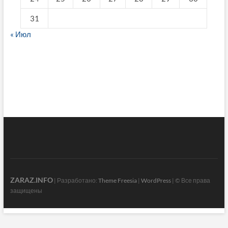
31
« Июл
fake breitling
ZARAZ.INFO
| Разработано:
Theme Freesia
|
WordPress
| © Все права
защищены