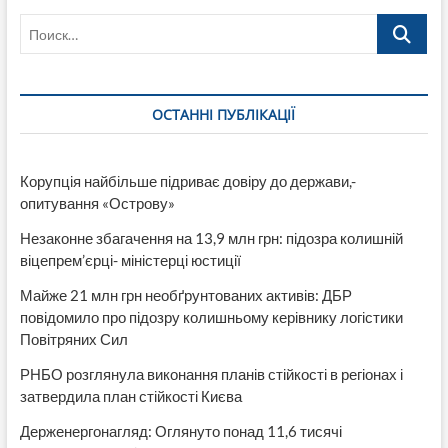
19
Поиск…
Луганская
область
«пасет
задних»
в
ОСТАННІ ПУБЛІКАЦІЇ
Украине
Корупція найбільше підриває довіру до держави,-
опитування «Острову»
Незаконне збагачення на 13,9 млн грн: підозра колишній
віцепрем’єрці- міністерці юстиції
Майже 21 млн грн необґрунтованих активів: ДБР
повідомило про підозру колишньому керівнику логістики
Повітряних Сил
РНБО розглянула виконання планів стійкості в регіонах і
затвердила план стійкості Києва
Держенергонагляд: Оглянуто понад 11,6 тисячі