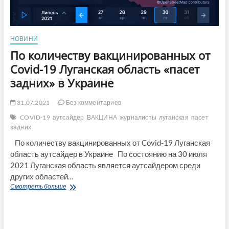
НОВИНИ
По количеству вакцинированных от
Covid-19 Луганская область «пасет
задних» в Украине
31.07.2021
Без комментариев
COVID-19
аутсайдер
ВАКЦИНА
журналисты
луганская
пасет
задних
По количеству вакцинированных от Covid-19 Луганская
область аутсайдер в Украине По состоянию на 30 июля
2021 Луганская область является аутсайдером среди
других областей…
По
Смотреть больше
количеству
вакцинированных
от
Covid-