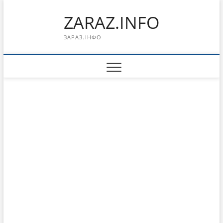
Перейти
ZARAZ.INFO
к
содержимому
ЗАРАЗ.ІНФО