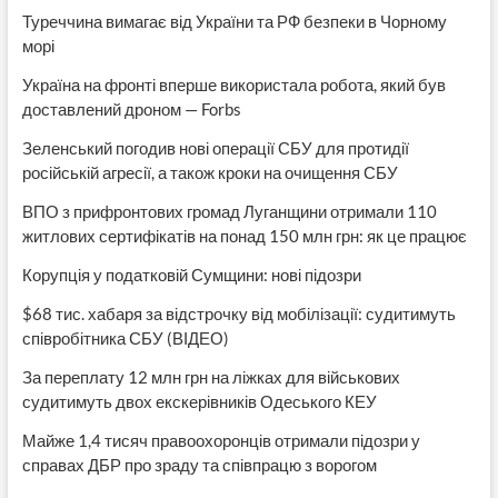
Туреччина вимагає від України та РФ безпеки в Чорному
морі
Україна на фронті вперше використала робота, який був
доставлений дроном — Forbs
Зеленський погодив нові операції СБУ для протидії
російській агресії, а також кроки на очищення СБУ
ВПО з прифронтових громад Луганщини отримали 110
житлових сертифікатів на понад 150 млн грн: як це працює
Корупція у податковій Сумщини: нові підозри
$68 тис. хабаря за відстрочку від мобілізації: судитимуть
співробітника СБУ (ВІДЕО)
За переплату 12 млн грн на ліжках для військових
судитимуть двох екскерівників Одеського КЕУ
Майже 1,4 тисяч правоохоронців отримали підозри у
справах ДБР про зраду та співпрацю з ворогом