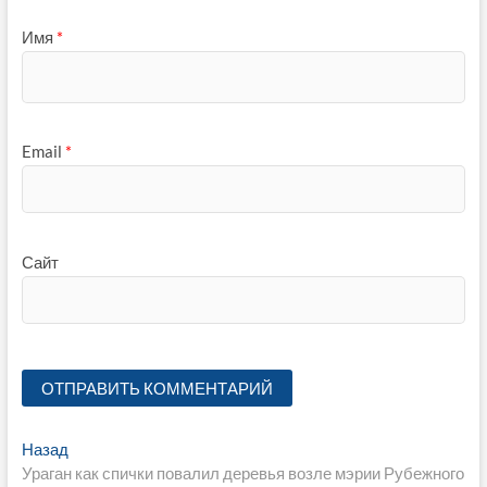
Имя
*
Email
*
Сайт
Навигация
Предыдущая
Назад
запись:
Ураган как спички повалил деревья возле мэрии Рубежного