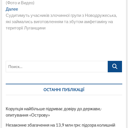
по
(Фото и Видео)
записям
Следующая
Далее
запись:
Судитимуть учасників злочинної групи з Новодружеська,
які займались виготовленням та збутом амфетаміну на
території Луганщини
Поиск…
ОСТАННІ ПУБЛІКАЦІЇ
Корупція найбільше підриває довіру до держави,-
опитування «Острову»
Незаконне збагачення на 13,9 млн грн: підозра колишній