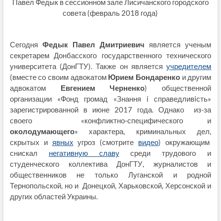
Павел Федык в сессионном зале Лисичанского городского
совета (февраль 2018 года)
Сегодня
Федык Павел Дмитриевич
является ученым
секретарем Донбасского государственного технического
университета (ДонГТУ). Также он является
учредителем
(вместе со своим адвокатом
Юрием Бондаренко
и другим
адвокатом
Евгением Черненко
) общественной
организации «Фонд громад «Знання i справедливiсть»
зарегистрированной в июне 2017 года. Однако из-за
своего «конфликтно-специфического и
околодумающего
» характера, криминальных дел,
скрытых и
явных
угроз (смотрите
видео
) окружающим
снискал
негативную славу
среди трудового и
студенческого коллектива ДонГТУ, журналистов и
общественников не только Луганской и родной
Тернопольской, но и Донецкой, Харьковской, Херсонской и
других областей Украины.