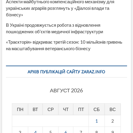
Аспекти майбутнього компенсаційного механізму для
українських аграріїв розглянуть у «Діалозі влади та
бізнесу»
В Україні продовжується робота з відновлення
пошкоджених об’єктів медичної інфраструктури
«Траєкторія» відкриває третій сезон: 10 мільйонів гривень
на масштабування ветеранського бізнесу
АРХІВ ПУБЛІКАЦІЙ САЙТУ ZARAZ.INFO
АВГУСТ 2026
ПН
ВТ
СР
ЧТ
ПТ
СБ
ВС
1
2
3
4
5
6
7
8
9