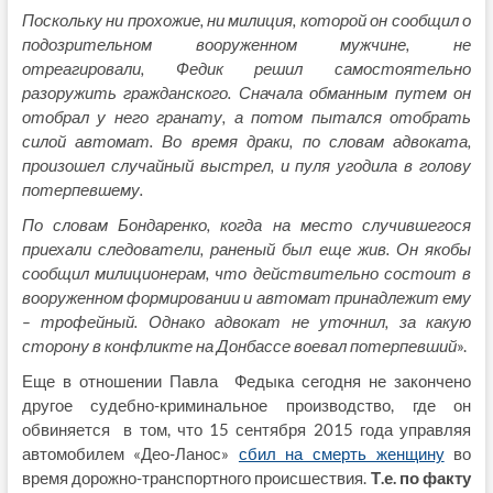
Поскольку ни прохожие, ни милиция, которой он сообщил о
подозрительном вооруженном мужчине, не
отреагировали, Федик решил самостоятельно
разоружить гражданского. Сначала обманным путем он
отобрал у него гранату, а потом пытался отобрать
силой автомат. Во время драки, по словам адвоката,
произошел случайный выстрел, и пуля угодила в голову
потерпевшему.
По словам Бондаренко, когда на место случившегося
приехали следователи, раненый был еще жив. Он якобы
сообщил милиционерам, что действительно состоит в
вооруженном формировании и автомат принадлежит ему
– трофейный. Однако адвокат не уточнил, за какую
сторону в конфликте на Донбассе воевал потерпевший
».
Еще в отношении Павла Федыка сегодня не закончено
другое судебно-криминальное производство, где он
обвиняется в том, что 15 сентября 2015 года управляя
автомобилем «Део-Ланос»
сбил на смерть женщину
во
время дорожно-транспортного происшествия.
Т.е. по факту