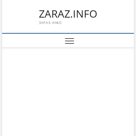
Перейти
ZARAZ.INFO
к
содержимому
ЗАРАЗ.ІНФО