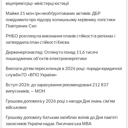
віцепрем’єрці- міністерці юстиції
Майже 21 млн грн необґрунтованих активів: ДБР
повідомило про підозру колишньому керівнику логістики
Повітряних Сил
РНБО розглянула виконання планів стійкості в регіонах і
затвердила план стійкості Києва
Держенергонагляд: Оглянуто понад 11,6 тисячі
пошкоджених об’єктів електроенергетики
Виплати дітям переселенців в 2026 році- поради юридичної
служби ГО «ВПО України»
Вступ-2026: до зарахування рекомендовані 212 837
випускників, — МОН
Грошова допомога у 2026 році з нагоди Дня знань сім’ям
військових
Грошову допомогу батькам загиблих воїнів до Дня пам’яті
захисників України надає Лисичанська МВА