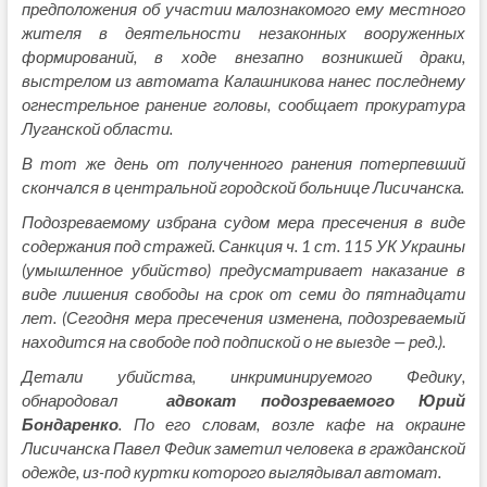
предположения об участии малознакомого ему местного
жителя в деятельности незаконных вооруженных
формирований, в ходе внезапно возникшей драки,
выстрелом из автомата Калашникова нанес последнему
огнестрельное ранение головы, сообщает прокуратура
Луганской области.
В тот же день от полученного ранения потерпевший
скончался в центральной городской больнице Лисичанска.
Подозреваемому избрана судом мера пресечения в виде
содержания под стражей. Санкция ч. 1 ст. 115 УК Украины
(умышленное убийство) предусматривает наказание в
виде лишения свободы на срок от семи до пятнадцати
лет. (Сегодня мера пресечения изменена, подозреваемый
находится на свободе под подпиской о не выезде — ред.).
Детали убийства, инкриминируемого Федику,
обнародовал
адвокат подозреваемого Юрий
Бондаренко
. По его словам, возле кафе на окраине
Лисичанска Павел Федик заметил человека в гражданской
одежде, из-под куртки которого выглядывал автомат.