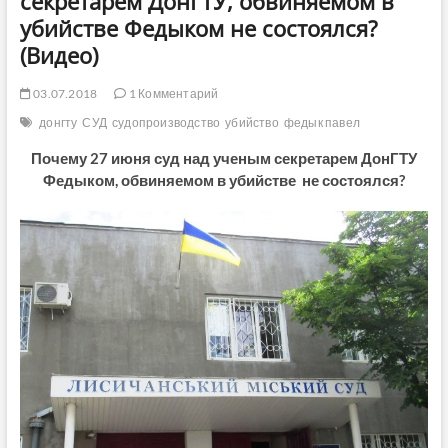
секретарем ДонГТУ, обвиняемом в
убийстве Федыком не состоялся?
(Видео)
03.07.2018
1 Комментарий
донгту
СУД
судопроизводство
убийство
федык павел
Почему 27 июня суд над ученым секретарем ДонГТУ
Федыком, обвиняемом в убийстве не состоялся?