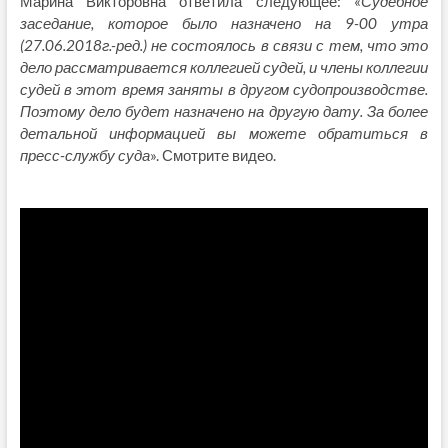
Марина Викторовна ответила следующее: «
Судебное
заседание, которое было назначено на 9-00 утра
(27.06.2018г.-ред.) не состоялось в связи с тем, что это
дело рассматривается коллегией судей, и члены коллегии
судей в этот время заняты в другом судопроизводстве.
Поэтому дело будет назначено на другую дату. За более
детальной информацией вы можете обратиться в
пресс-службу суда
». Смотрите видео.