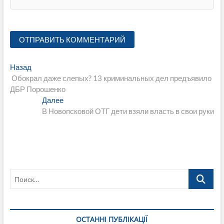
Навигация
Предыдущая
Назад
запись:
Обокрал даже слепых? 13 криминальных дел предъявило
по
ДБР Порошенко
записям
Следующая
Далее
запись:
В Новопсковой ОТГ дети взяли власть в свои руки
Поиск…
ОСТАННІ ПУБЛІКАЦІЇ