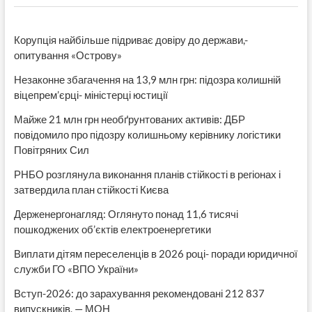
Корупція найбільше підриває довіру до держави,-
опитування «Острову»
Незаконне збагачення на 13,9 млн грн: підозра колишній
віцепрем’єрці- міністерці юстиції
Майже 21 млн грн необґрунтованих активів: ДБР
повідомило про підозру колишньому керівнику логістики
Повітряних Сил
РНБО розглянула виконання планів стійкості в регіонах і
затвердила план стійкості Києва
Держенергонагляд: Оглянуто понад 11,6 тисячі
пошкоджених об’єктів електроенергетики
Виплати дітям переселенців в 2026 році- поради юридичної
служби ГО «ВПО України»
Вступ-2026: до зарахування рекомендовані 212 837
випускників, — МОН