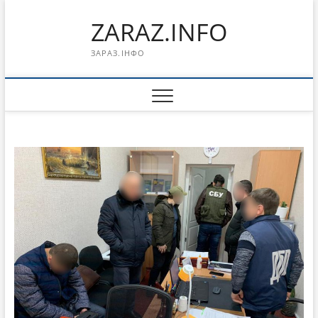
Перейти
ZARAZ.INFO
к
содержимому
ЗАРАЗ.ІНФО