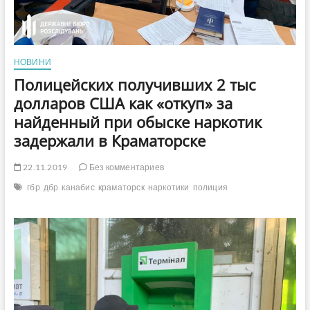
НОВИНИ
Полицейских получивших 2 тыс
долларов США как «откуп» за
найденный при обыске наркотик
задержали в Краматорске
22.11.2019
Без комментариев
гбр
дбр
канабис
краматорск
наркотики
полиция