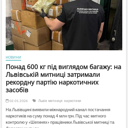
замахи
на
топкерівників
Нацполіції
НОВИНИ
Понад 600 кг під виглядом багажу: на
Львівській митниці затримали
рекордну партію наркотичних
засобів
02.01.2026
Львів
митниця
наркотики
На Львівщині виявили міжнародний канал постачання
наркотиків на суму понад 4 млн грн. Під час митного
контролю у «Шегинях» працівники Львівської митниці та