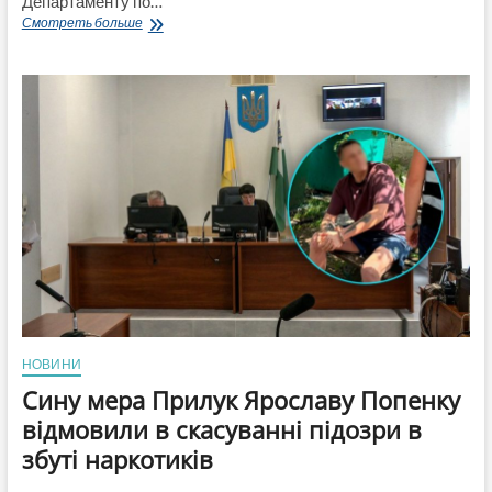
Департаменту по…
Понад
Смотреть больше
600
кг
під
виглядом
багажу:
на
Львівській
митниці
затримали
рекордну
партію
наркотичних
засобів
НОВИНИ
Сину мера Прилук Ярославу Попенку
відмовили в скасуванні підозри в
збуті наркотиків