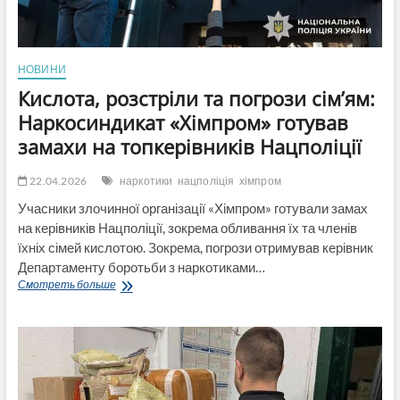
(ВІДЕО)
НОВИНИ
Кислота, розстріли та погрози сім’ям:
Наркосиндикат «Хімпром» готував
замахи на топкерівників Нацполіції
22.04.2026
наркотики
нацполіція
хімпром
Учасники злочинної організації «Хімпром» готували замах
на керівників Нацполіції, зокрема обливання їх та членів
їхніх сімей кислотою. Зокрема, погрози отримував керівник
Департаменту боротьби з наркотиками…
Кислота,
Смотреть больше
розстріли
та
погрози
сім’ям:
Наркосиндикат
«Хімпром»
готував