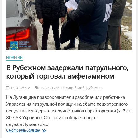
наркотороговцю
Буркіну
у
розвитку
бізнесу»,
—
пише
«Антикор»
НОВИНИ
В Рубежном задержали патрульного,
который торговал амфетамином
12.01.2022
наркотики
полицейский
рубежное
На Луганщине правоохранители разоблачили работника
Управления патрульной полиции на сбыте психотропного
вещества и задержали соучастников наркоторговли (ч. 2 ст.
307 УК Украины). Об этом сообщает пресс-
служба Луганской…
В
Смотреть больше
Рубежном