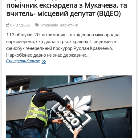
помічник екснардепа з Мукачева, та
вчитель- місцевий депутат (ВІДЕО)
07.07.2026
Мукачево
наркотики
113 обшуків, 20 затриманих – ліквідована міжнародна
наркомережа, яка діяла в трьох країнах. Повідомив в
фейсбук генерельний прокурор Руслан Кравченко.
Наркобізнес давно не знає державних…
Ліквідована
Смотреть больше
міжнародна
наркомережа
до
якої
належали
помічник
екснардепа
з
Мукачева,
та
вчитель-
місцевий
депутат