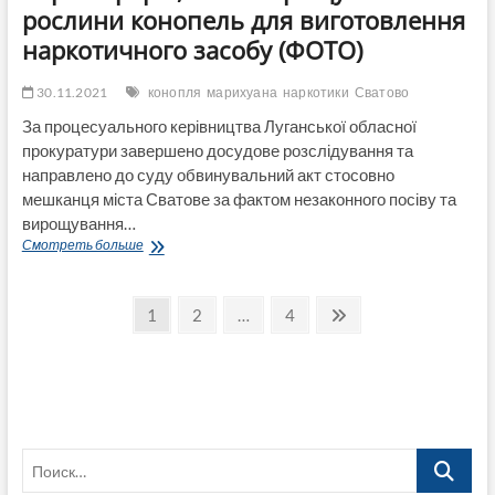
рослини конопель для виготовлення
наркотичного засобу (ФОТО)
30.11.2021
конопля
марихуана
наркотики
Сватово
За процесуального керівництва Луганської обласної
прокуратури завершено досудове розслідування та
направлено до суду обвинувальний акт стосовно
мешканця міста Сватове за фактом незаконного посіву та
вирощування…
У
Смотреть больше
Сватовому
судитимуть
Пагинация
наркоаграрія,
Страница
Страница
Страница
След.
1
2
…
4
який
страница
записей
вирощував
рослини
конопель
для
виготовлення
наркотичного
Поиск…
засобу
(ФОТО)