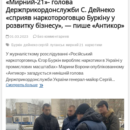
«Мирний-21»- голова
Держприкордонслужби С. Дейнеко
«сприяв наркотороговцю Буркіну у
розвитку бізнесу», — пише «Антикор»
01.03.2023
Без комментариев
Буркін
дейнеко сергій
луганськ
мирний 21
наркотики
У журналісткому розслідуванні «Російський
наркоторговець Єгор Буркін виробляє наркотики в Україні у
промислових масштабах» Марини Ворони опублікованному
«Антикор» загадується нинішній голова
Держприкордонслужби України генерал-майор Сергій…
Прототип
Смотреть больше
головного
героя
«Мирний-21»-
голова
Держприкордонслужби
С.
Дейнеко
«сприяв