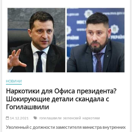
задержали
патрульного,
который
торговал
амфетамином
НОВИНИ
Наркотики для Офиса президента?
Шокирующие детали скандала с
Гогилашвили
14.12.2021
гогилашвили
зеленский
наркотики
Уволенный с должности заместителя министра внутренних