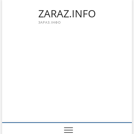
Перейти
ZARAZ.INFO
к
содержимому
ЗАРАЗ.ІНФО