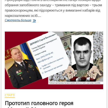
обрання запобіжного заходу – тримання під вартою – трьом
правоохоронцям, які підозрюються у вимаганні хабарів від
наркозалежних осіб.…
У
Смотреть больше
Дніпрі
заарештували
групу
поліцейських
з
Луганщини,
які
вимагали
хабарі
від
наркозалежних
СТАТТІ
Прототип головного героя