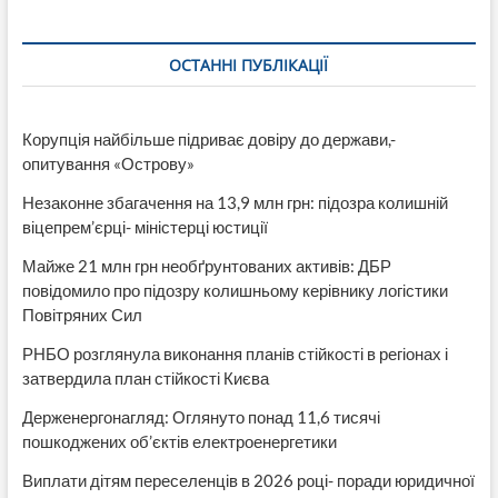
ОСТАННІ ПУБЛІКАЦІЇ
Корупція найбільше підриває довіру до держави,-
опитування «Острову»
Незаконне збагачення на 13,9 млн грн: підозра колишній
віцепрем’єрці- міністерці юстиції
Майже 21 млн грн необґрунтованих активів: ДБР
повідомило про підозру колишньому керівнику логістики
Повітряних Сил
РНБО розглянула виконання планів стійкості в регіонах і
затвердила план стійкості Києва
Держенергонагляд: Оглянуто понад 11,6 тисячі
пошкоджених об’єктів електроенергетики
Виплати дітям переселенців в 2026 році- поради юридичної