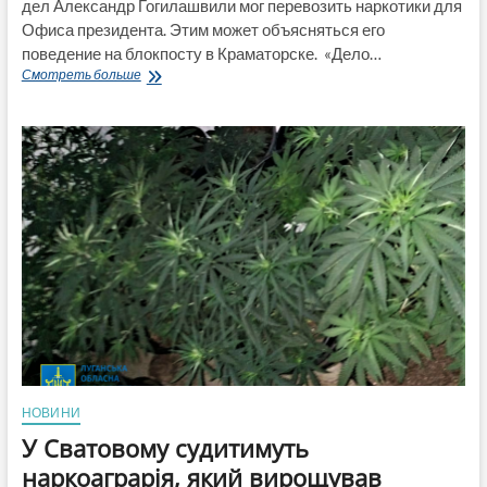
дел Александр Гогилашвили мог перевозить наркотики для
Офиса президента. Этим может объясняться его
поведение на блокпосту в Краматорске. «Дело…
Наркотики
Смотреть больше
для
Офиса
президента?
Шокирующие
детали
скандала
с
Гогилашвили
НОВИНИ
У Сватовому судитимуть
наркоаграрія, який вирощував