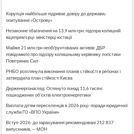
Корупція найбільше підриває довіру до держави,-
опитування «Острову»
Незаконне збагачення на 13,9 млн грн: підозра колишній
віцепрем’єрці- міністерці юстиції
Майже 21 млн грн необґрунтованих активів: ДБР
повідомило про підозру колишньому керівнику логістики
Повітряних Сил
РНБО розглянула виконання планів стійкості в регіонах і
затвердила план стійкості Києва
Держенергонагляд: Оглянуто понад 11,6 тисячі
пошкоджених об’єктів електроенергетики
Виплати дітям переселенців в 2026 році- поради юридичної
служби ГО «ВПО України»
Вступ-2026: до зарахування рекомендовані 212 837
випускників, — МОН