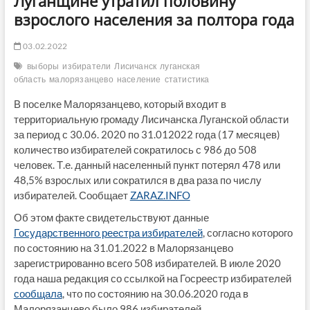
Луганщине утратил половину
взрослого населения за полтора года
03.02.2022
выборы
избиратели
Лисичанск
луганская
область
малорязанцево
население
статистика
В поселке Малорязанцево, который входит в
территориальную громаду Лисичанска Луганской области
за период с 30.06. 2020 по 31.012022 года (17 месяцев)
количество избирателей сократилось с 986 до 508
человек. Т.е. данный населенный пункт потерял 478 или
48,5% взрослых или сократился в два раза по числу
избирателей. Сообщает
ZARAZ.INFO
Об этом факте свидетельствуют данные
Государственного реестра избирателей
, согласно которого
по состоянию на 31.01.2022 в Малорязанцево
зарегистрированно всего 508 избирателей. В июле 2020
года наша редакция со ссылкой на Госреестр избирателей
сообщала
, что по состоянию на 30.06.2020 года в
Малорязанцево было 986 избирателей.