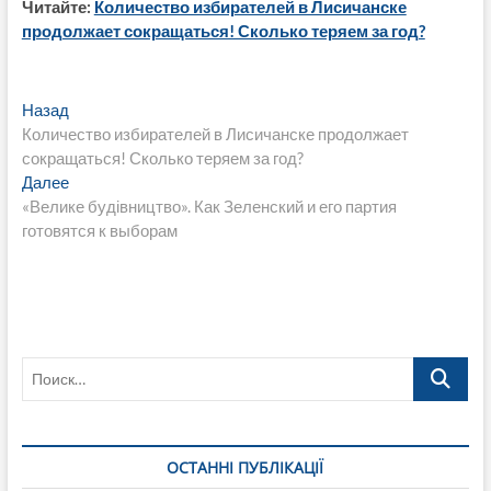
Читайте:
Количество избирателей в Лисичанске
продолжает сокращаться! Сколько теряем за год?
Навигация
Предыдущая
Назад
запись:
Количество избирателей в Лисичанске продолжает
по
сокращаться! Сколько теряем за год?
записям
Следующая
Далее
запись:
«Велике будівництво». Как Зеленский и его партия
готовятся к выборам
Поиск…
ОСТАННІ ПУБЛІКАЦІЇ