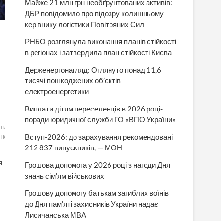
Майже 21 млн грн необґрунтованих активів:
ДБР повідомило про підозру колишньому
керівнику логістики Повітряних Сил
РНБО розглянула виконання планів стійкості
в регіонах і затвердила план стійкості Києва
Держенергонагляд: Оглянуто понад 11,6
тисячі пошкоджених об’єктів
електроенергетики
Виплати дітям переселенців в 2026 році-
-
поради юридичної служби ГО «ВПО України»
нтин
Вступ-2026: до зарахування рекомендовані
нко
212 837 випускників, — МОН
я
Грошова допомога у 2026 році з нагоди Дня
й
знань сім’ям військових
Грошову допомогу батькам загиблих воїнів
до Дня пам’яті захисників України надає
Лисичанська МВА