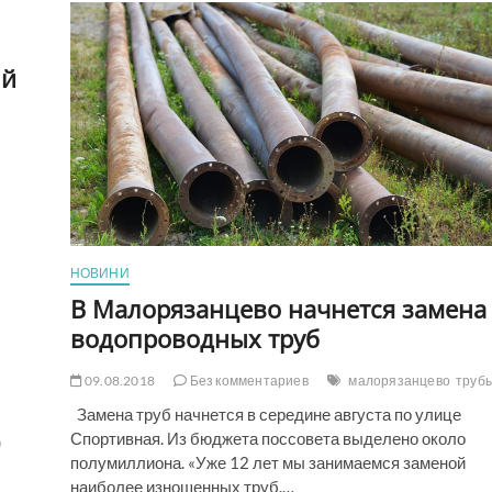
Волчеяровка
хотят
создавать
ОТГ
ий
без
Лисичанска
НОВИНИ
В Малорязанцево начнется замена
водопроводных труб
09.08.2018
Без комментариев
малорязанцево
труб
Замена труб начнется в середине августа по улице
Спортивная. Из бюджета поссовета выделено около
)
полумиллиона. «Уже 12 лет мы занимаемся заменой
наиболее изношенных труб.…