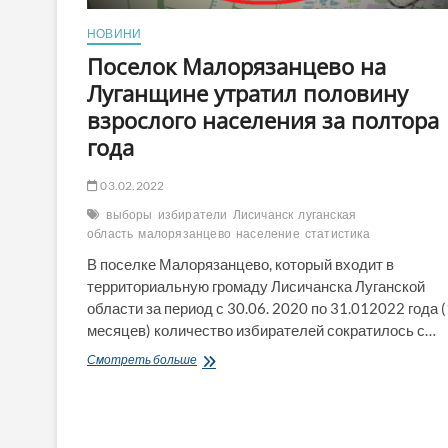
НОВИНИ
Поселок Малорязанцево на
Луганщине утратил половину
взрослого населения за полтора
года
03.02.2022
выборы
избиратели
Лисичанск
луганская
область
малорязанцево
население
статистика
В поселке Малорязанцево, который входит в
территориальную громаду Лисичанска Луганской
области за период с 30.06. 2020 по 31.012022 года 
месяцев) количество избирателей сократилось с…
Поселок
Смотреть больше
Малорязанцево
на
Луганщине
утратил