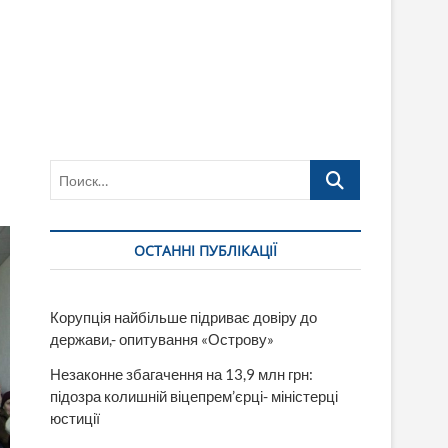
Поиск…
ОСТАННІ ПУБЛІКАЦІЇ
Корупція найбільше підриває довіру до
держави,- опитування «Острову»
Незаконне збагачення на 13,9 млн грн:
підозра колишній віцепрем’єрці- міністерці
юстиції