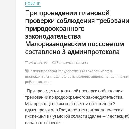
половину
НОВИНИ
взрослого
населения
При проведении плановой
за
проверки соблюдения требован
полтора
года
природоохранного
законодательства
Малорязанцевским поссоветом
составлено 3 админпротокола
29.01.2019
Без комментариев
админпротокол
государственная экологическая
инспекция
луганская область
малорязанцево
попаснянский
район
экология
При проведении плановой проверки соблюдения
требований природоохранного законодательства
Малорязанцевским поссоветом составлено 3
админпротокола Государственная экологическая
инспекция в Луганской области (далее — Инспекция
начала плановые…