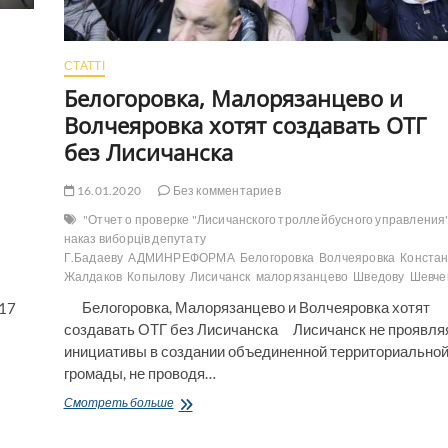
СТАТТІ
Белогоровка, Малорязанцево и
Волчеяровка хотят создавать ОТГ
без Лисичанска
16.01.2020
Без комментариев
"Отчет о проверке "Лисичанского троллейбусного управления"
наказ виборців депутату
Г.Бадаеву
АДМИНРЕФОРМА
Белогоровка
Волчеяровка
Конста
Жалдаков
Копылову
Лисичанск
малорязанцево
Шведову
Шевче
Белогоровка, Малорязанцево и Волчеяровка хотят
(17
создавать ОТГ без Лисичанска Лисичанск не проявля
инициативы в создании объединенной территориально
громады, не проводя…
Белогоровка,
Смотреть больше
Малорязанцево
и