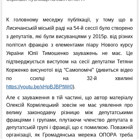
К головному меседжу публікації, у тому що в
Лисичанській міській раді на 54-й сессії було створено
з депутатів, які були висуванцями у 2015р. від різних
політсил фракцію з елементами піару Нового курсу
України Юлії Тимошенко зауважень не має. Це
підтверджується виступом на сесії депутатки Тетяни
Корженко висунотої від “Самопомічі” (дивиться відео
по ссилці на 32-й хвилині
https://youtu.be/xHpBJBPtWr0
).
Але є зауваження в тій частині, що автор матеріалу
Олексій Кормілецький зовсім не має уявлення про
велику законодавчу різницю між депутатськими
фракціями і групами, плутаючи членство депутата в
депутатській групі і фракції, що є помилкою. Поважній
організації, як Громадянська мережа ОПОРА треба