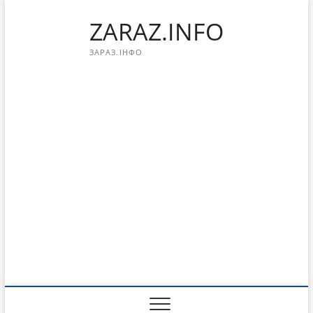
Перейти
ZARAZ.INFO
к
содержимому
ЗАРАЗ.ІНФО