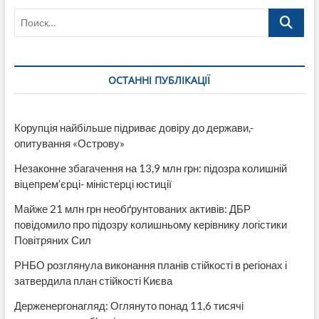
Поиск…
ОСТАННІ ПУБЛІКАЦІЇ
Корупція найбільше підриває довіру до держави,-
опитування «Острову»
Незаконне збагачення на 13,9 млн грн: підозра колишній
віцепрем’єрці- міністерці юстиції
Майже 21 млн грн необґрунтованих активів: ДБР
повідомило про підозру колишньому керівнику логістики
Повітряних Сил
РНБО розглянула виконання планів стійкості в регіонах і
затвердила план стійкості Києва
Держенергонагляд: Оглянуто понад 11,6 тисячі