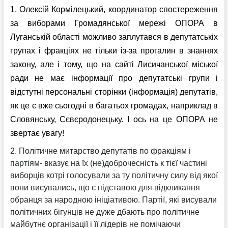
1. Олексій Кормілецький
, координатор спостереження
за виборами Громадянської мережі ОПОРА в
Луганській області можливо заплутався в депутатськіх
групах і фракціях не тільки із-за прогалин в знаннях
закону, але і тому, що на сайті Лисичанської міської
ради не має інформації про депутатські групи і
відстутні персональні сторінки (інформація) депутатів,
як це є вже сьогодні в багатьох громадах, наприклад в
Словянську, Сєвєродонецьку. І ось на це ОПОРА не
звертає увагу!
2. Політичне митарство депутатів по фракціям і
партіям- вказує на їх (не)доброчесність к тієї частині
виборців котрі голосували за ту політичну силу від якої
вони висувались, що є підставою для відкликання
обранця за народною ініціативою. Партії, які висували
політичних бігунців не дуже дбають про політичне
майбутнє організації і її лідерів не помічаючи