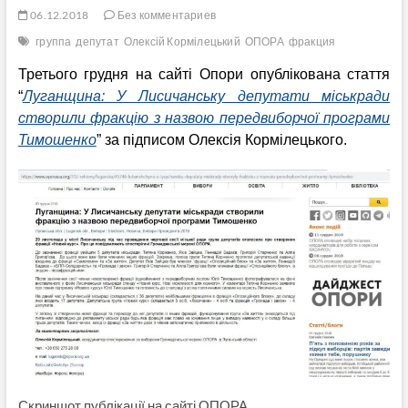
06.12.2018
Без комментариев
группа
депутат
Олексій Кормілецький
ОПОРА
фракция
Третього грудня на сайті Опори опублікована стаття
“
Луганщина: У Лисичанську депутати міськради
створили фракцію з назвою передвиборчої програми
Тимошенко
” за підписом Олексія Кормілецького.
Скриншот публікації на сайті ОПОРА