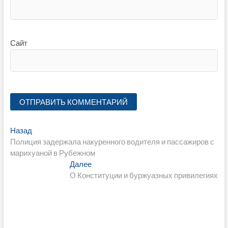
Сайт
Навигация
Предыдущая
Назад
запись:
Полиция задержала накуренного водителя и пассажиров с
по
марихуаной в Рубежном
записям
Следующая
Далее
запись:
О Конституции и буржуазных привилегиях