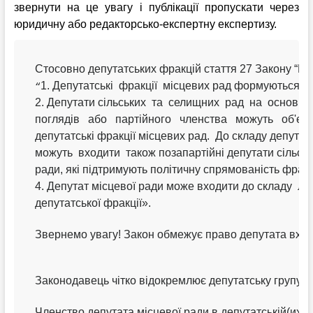
звернути на це увагу і публікації пропускати через
юридичну або редакторсько-експертну експертизу.
Стосовно депутатських фракцій стаття 27 Закону “Про
1. Депутатські  фракції  місцевих рад формуються на
“
2. Депутати сільських  та  селищних  рад  на  основі  є
поглядів   або   партійного   членства   можуть   об'єд
депутатські фракції місцевих рад.  До складу депутат
можуть  входити  також позапартійні депутати сільськ
ради, які підтримують політичну спрямованість фракц
4. Депутат місцевої ради може входити до складу  лиш
депутатської фракції». 
Звернемо увагу! Закон обмежує право депутата входи
Законодавець чітко відокремлює депутатську групу від 
Членство депутата місцевої ради в депутатській(их)