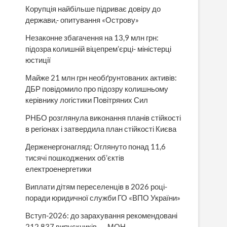
Корупція найбільше підриває довіру до
держави,- опитування «Острову»
Незаконне збагачення на 13,9 млн грн:
підозра колишній віцепрем’єрці- міністерці
юстиції
Майже 21 млн грн необґрунтованих активів:
ДБР повідомило про підозру колишньому
керівнику логістики Повітряних Сил
РНБО розглянула виконання планів стійкості
в регіонах і затвердила план стійкості Києва
Держенергонагляд: Оглянуто понад 11,6
тисячі пошкоджених об’єктів
електроенергетики
Виплати дітям переселенців в 2026 році-
поради юридичної служби ГО «ВПО України»
Вступ-2026: до зарахування рекомендовані
212 837 випускників, — МОН