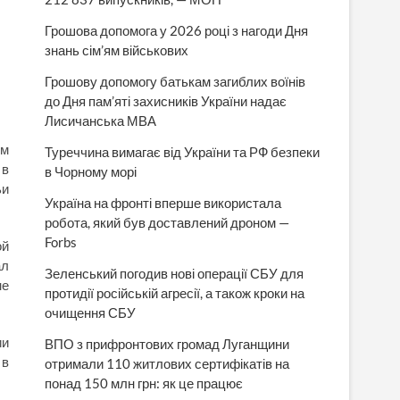
Грошова допомога у 2026 році з нагоди Дня
знань сім’ям військових
Грошову допомогу батькам загиблих воїнів
до Дня пам’яті захисників України надає
Лисичанська МВА
ом
Туреччина вимагає від України та РФ безпеки
 в
в Чорному морі
ьи
Україна на фронті вперше використала
робота, який був доставлений дроном —
Forbs
ой
ал
Зеленський погодив нові операції СБУ для
не
протидії російській агресії, а також кроки на
очищення СБУ
ии
ВПО з прифронтових громад Луганщини
 в
отримали 110 житлових сертифікатів на
понад 150 млн грн: як це працює