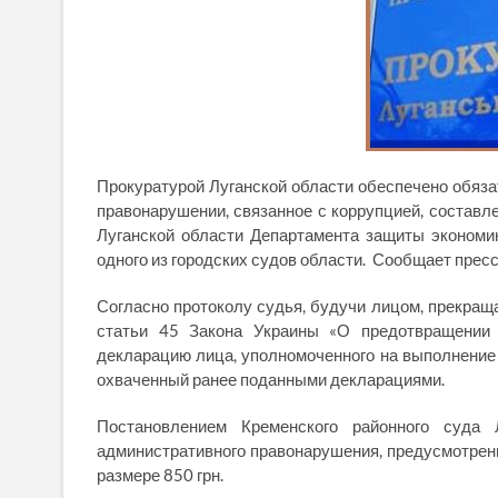
Прокуратурой Луганской области обеспечено обяза
правонарушении, связанное с коррупцией, состав
Луганской области Департамента защиты эконом
одного из городских судов области. Сообщает прес
Согласно протоколу судья, будучи лицом, прекраща
статьи 45 Закона Украины «О предотвращении 
декларацию лица, уполномоченного на выполнение 
охваченный ранее поданными декларациями.
Постановлением Кременского районного суда
административного правонарушения, предусмотренно
размере 850 грн.