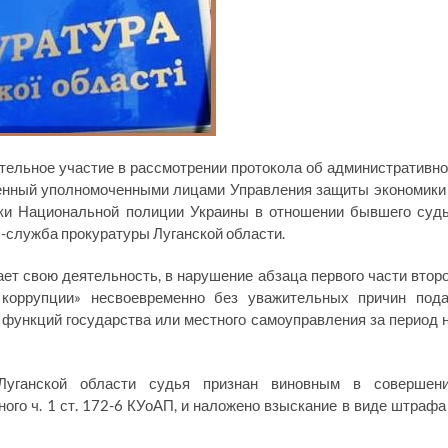
тельное участие в рассмотрении протокола об административн
ленный уполномоченными лицами Управления защиты экономики
ики Национальной полиции Украины в отношении бывшего суд
с-служба прокуратуры Луганской области.
ет свою деятельность, в нарушение абзаца первого части втор
коррупции» несвоевременно без уважительных причин под
функций государства или местного самоуправления за период 
 Луганской области судья признан виновным в совершен
го ч. 1 ст. 172-6 КУоАП, и наложено взыскание в виде штрафа