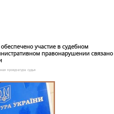
 обеспечено участие в судебном
инистративном правонарушении связано
и
нная
прокуратура
судья