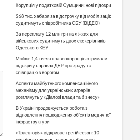
Корупція у податковій Сумщини: нові підозри
$68 тис. хабаря за відстрочку від мобілізації:
судитимуть співробітника СБУ (ВІДЕО)
За переплату 12 млн грн на ліжках для
військових судитимуть двох екскерівників
Одеського КЕУ
Майже 1,4 тисяч правоохоронців отримали
підозри у справах ДБР про зраду та
співпрацю з ворогом
Аспекти майбутнього компенсаційного
механізму для українських аграріїв
розглянуть у «Діалозі влади та бізнесу»
В Україні продовжується робота з
відновлення пошкоджених об’єктів медичної
інфраструктури
«Траєкторія» відкриває третій сезон: 10
мільйонів гривень на масштабування