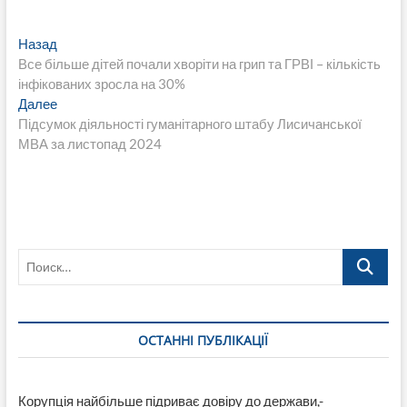
Навигация
Предыдущая
Назад
запись:
Все більше дітей почали хворіти на грип та ГРВІ – кількість
по
інфікованих зросла на 30%
записям
Следующая
Далее
запись:
Підсумок діяльності гуманітарного штабу Лисичанської
МВА за листопад 2024
Поиск…
ОСТАННІ ПУБЛІКАЦІЇ
Корупція найбільше підриває довіру до держави,-