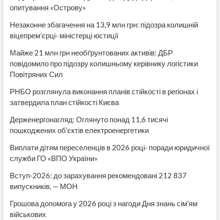
опитування «Острову»
Незаконне збагачення на 13,9 млн грн: підозра колишній
віцепрем’єрці- міністерці юстиції
Майже 21 млн грн необґрунтованих активів: ДБР
повідомило про підозру колишньому керівнику логістики
Повітряних Сил
РНБО розглянула виконання планів стійкості в регіонах і
затвердила план стійкості Києва
Держенергонагляд: Оглянуто понад 11,6 тисячі
пошкоджених об’єктів електроенергетики
Виплати дітям переселенців в 2026 році- поради юридичної
служби ГО «ВПО України»
Вступ-2026: до зарахування рекомендовані 212 837
випускників, — МОН
Грошова допомога у 2026 році з нагоди Дня знань сім’ям
військових