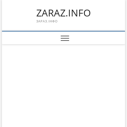
Перейти
ZARAZ.INFO
к
содержимому
ЗАРАЗ.ІНФО