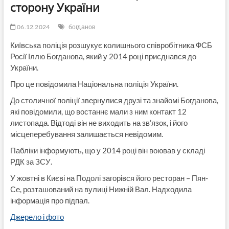
сторону України
06.12.2024
богданов
Київська поліція розшукує колишнього співробітника ФСБ
Росії Іллю Богданова, який у 2014 році приєднався до
України.
Про це повідомила Національна поліція України.
До столичної поліції звернулися друзі та знайомі Богданова,
які повідомили, що востаннє мали з ним контакт 12
листопада. Відтоді він не виходить на зв’язок, і його
місцеперебування залишається невідомим.
Пабліки інформують, що у 2014 році він воював у складі
РДК за ЗСУ.
У жовтні в Києві на Подолі загорівся його ресторан – Пян-
Се, розташований на вулиці Нижній Вал. Надходила
інформація про підпал.
Джерело і фото