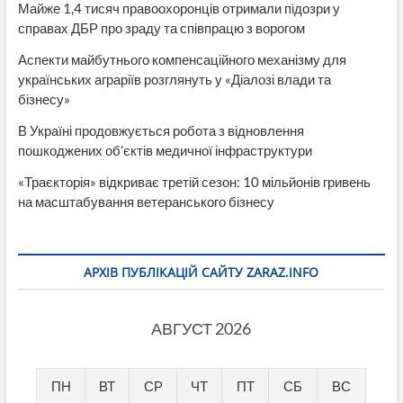
Майже 1,4 тисяч правоохоронців отримали підозри у
справах ДБР про зраду та співпрацю з ворогом
Аспекти майбутнього компенсаційного механізму для
українських аграріїв розглянуть у «Діалозі влади та
бізнесу»
В Україні продовжується робота з відновлення
пошкоджених об’єктів медичної інфраструктури
«Траєкторія» відкриває третій сезон: 10 мільйонів гривень
на масштабування ветеранського бізнесу
АРХІВ ПУБЛІКАЦІЙ САЙТУ ZARAZ.INFO
АВГУСТ 2026
ПН
ВТ
СР
ЧТ
ПТ
СБ
ВС