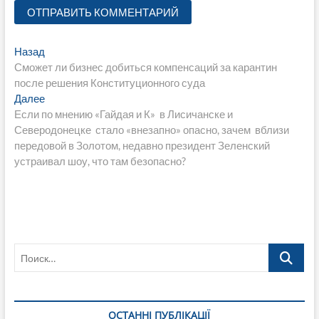
Навигация
Предыдущая
Назад
запись:
Сможет ли бизнес добиться компенсаций за карантин
по
после решения Конституционного суда
записям
Следующая
Далее
запись:
Если по мнению «Гайдая и К» в Лисичанске и
Северодонецке стало «внезапно» опасно, зачем вблизи
передовой в Золотом, недавно президент Зеленский
устраивал шоу, что там безопасно?
Поиск…
ОСТАННІ ПУБЛІКАЦІЇ