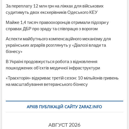
За переплату 12 млн грн на ліжках для військових
судитимуть двох екскерівників Одеського КЕУ
Майже 1,4 тисяч правоохоронців отримали підозри у
справах ДБР про зраду та співпрацю з ворогом
Аспекти майбутнього компенсаційного механізму для
українських аграріїв розглянуть у «Діалозі влади та
бізнесу»
В Україні продовжується робота з відновлення
пошкоджених об’єктів медичної інфраструктури
«Траєкторія» відкриває третій сезон: 10 мільйонів гривень
на масштабування ветеранського бізнесу
АРХІВ ПУБЛІКАЦІЙ САЙТУ ZARAZ.INFO
АВГУСТ 2026