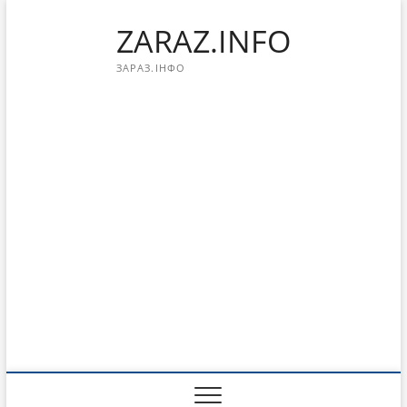
Перейти
ZARAZ.INFO
к
содержимому
ЗАРАЗ.ІНФО