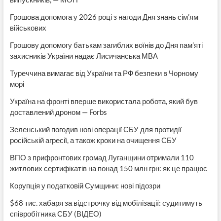
Грошова допомога у 2026 році з нагоди Дня знань сім’ям
військових
Грошову допомогу батькам загиблих воїнів до Дня пам’яті
захисників України надає Лисичанська МВА
Туреччина вимагає від України та РФ безпеки в Чорному
морі
Україна на фронті вперше використала робота, який був
доставлений дроном — Forbs
Зеленський погодив нові операції СБУ для протидії
російській агресії, а також кроки на очищення СБУ
ВПО з прифронтових громад Луганщини отримали 110
житлових сертифікатів на понад 150 млн грн: як це працює
Корупція у податковій Сумщини: нові підозри
$68 тис. хабаря за відстрочку від мобілізації: судитимуть
співробітника СБУ (ВІДЕО)