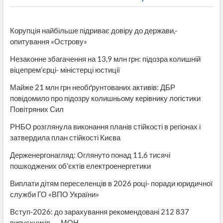
Корупція найбільше підриває довіру до держави,-
опитування «Острову»
Незаконне збагачення на 13,9 млн грн: підозра колишній
віцепрем’єрці- міністерці юстиції
Майже 21 млн грн необґрунтованих активів: ДБР
повідомило про підозру колишньому керівнику логістики
Повітряних Сил
РНБО розглянула виконання планів стійкості в регіонах і
затвердила план стійкості Києва
Держенергонагляд: Оглянуто понад 11,6 тисячі
пошкоджених об’єктів електроенергетики
Виплати дітям переселенців в 2026 році- поради юридичної
служби ГО «ВПО України»
Вступ-2026: до зарахування рекомендовані 212 837
випускників, — МОН