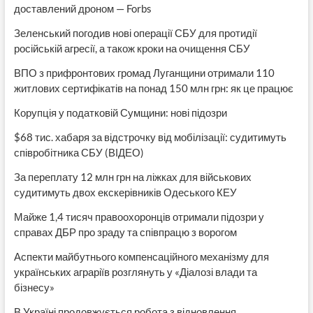
доставлений дроном — Forbs
Зеленський погодив нові операції СБУ для протидії
російській агресії, а також кроки на очищення СБУ
ВПО з прифронтових громад Луганщини отримали 110
житлових сертифікатів на понад 150 млн грн: як це працює
Корупція у податковій Сумщини: нові підозри
$68 тис. хабаря за відстрочку від мобілізації: судитимуть
співробітника СБУ (ВІДЕО)
За переплату 12 млн грн на ліжках для військових
судитимуть двох екскерівників Одеського КЕУ
Майже 1,4 тисяч правоохоронців отримали підозри у
справах ДБР про зраду та співпрацю з ворогом
Аспекти майбутнього компенсаційного механізму для
українських аграріїв розглянуть у «Діалозі влади та
бізнесу»
В Україні продовжується робота з відновлення