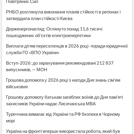
Повітряних Сил
РНБО розглянула виконання планів стійкості в регіонах і
затвердила план стійкості Києва
Держенергонагляд: Оглянуто понад 11,6 тисячі
пошкоджених об’єктів електроенергетики
Виплати дітям переселенців в 2026 році- поради юридичної
служби ГО «ВПО України»
Вступ-2026: до зарахування рекомендовані 212 837
випускників, — МОН
Грошова допомога у 2026 році з нагоди Дня знань сім’ям
військових
Грошову допомогу батькам загиблих воїнів до Дня пам’яті
захисників України надає Лисичанська МВА
Туреччина вимагає від України та РФ безпеки в Чорному
морі
Україна на фронті вперше використала робота, який був