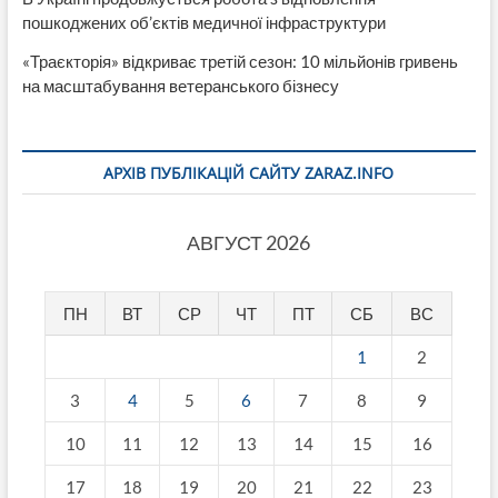
пошкоджених об’єктів медичної інфраструктури
«Траєкторія» відкриває третій сезон: 10 мільйонів гривень
на масштабування ветеранського бізнесу
АРХІВ ПУБЛІКАЦІЙ САЙТУ ZARAZ.INFO
АВГУСТ 2026
ПН
ВТ
СР
ЧТ
ПТ
СБ
ВС
1
2
3
4
5
6
7
8
9
10
11
12
13
14
15
16
17
18
19
20
21
22
23