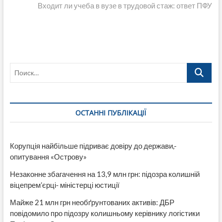
записям
запись:
Входит ли учеба в вузе в трудовой стаж: ответ ПФУ
Поиск…
ОСТАННІ ПУБЛІКАЦІЇ
Корупція найбільше підриває довіру до держави,-
опитування «Острову»
Незаконне збагачення на 13,9 млн грн: підозра колишній
віцепрем’єрці- міністерці юстиції
Майже 21 млн грн необґрунтованих активів: ДБР
повідомило про підозру колишньому керівнику логістики