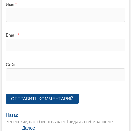
Имя
*
Email
*
Сайт
Навигация
Предыдущая
Назад
запись:
Зеленский, нас обворовывает Гайдай, а тебе заносит?
по
Следующая
Далее