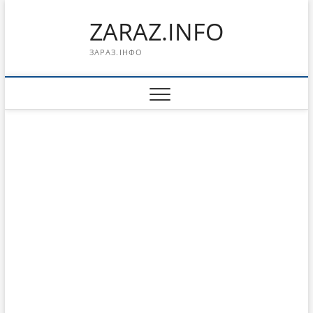
Перейти
ZARAZ.INFO
к
содержимому
ЗАРАЗ.ІНФО