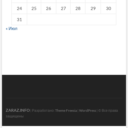
24
25
26
27
28
29
30
31
« Июл
fake breitling
ZARAZ.INFO
| Разработано:
Theme Freesia
|
WordPress
| © Все права
защищены