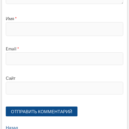
Имя
*
Email
*
Сайт
Навигация
Предыдущая
Назад