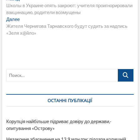
запись:
Школы в Украине опять закроют: учителя проигнорировали
по
вакцинацию, родители возмущены
записям
Следующая
Далее
запись:
Жителя Чернигова Тарнавского будут судить за надпись
«Зеля х@йло»
Поиск…
ОСТАННІ ПУБЛІКАЦІЇ
Корупція найбільше підриває довіру до держави,-
опитування «Острову»
Незаконне збагачення на 13,9 млн грн: підозра колишній