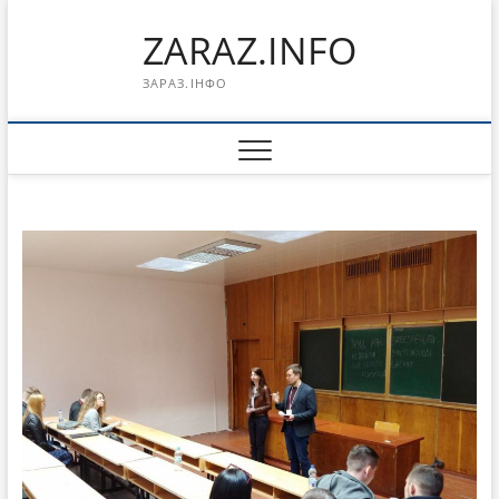
Перейти
ZARAZ.INFO
к
содержимому
ЗАРАЗ.ІНФО