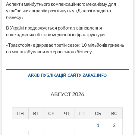
Аспекти майбутнього компенсаційного механізму для
українських аграріїв розглянуть у «Діалозі влади та
бізнесу»
В Україні продовжується робота з відновлення
пошкоджених об’єктів медичної інфраструктури
«Траєкторія» відкриває третій сезон: 10 мільйонів гривень
на масштабування ветеранського бізнесу
АРХІВ ПУБЛІКАЦІЙ САЙТУ ZARAZ.INFO
АВГУСТ 2026
ПН
ВТ
СР
ЧТ
ПТ
СБ
ВС
1
2