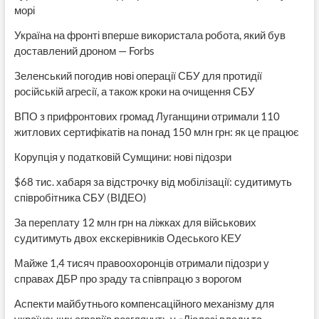
морі
Україна на фронті вперше використала робота, який був
доставлений дроном — Forbs
Зеленський погодив нові операції СБУ для протидії
російській агресії, а також кроки на очищення СБУ
ВПО з прифронтових громад Луганщини отримали 110
житлових сертифікатів на понад 150 млн грн: як це працює
Корупція у податковій Сумщини: нові підозри
$68 тис. хабаря за відстрочку від мобілізації: судитимуть
співробітника СБУ (ВІДЕО)
За переплату 12 млн грн на ліжках для військових
судитимуть двох екскерівників Одеського КЕУ
Майже 1,4 тисяч правоохоронців отримали підозри у
справах ДБР про зраду та співпрацю з ворогом
Аспекти майбутнього компенсаційного механізму для
українських аграріїв розглянуть у «Діалозі влади та