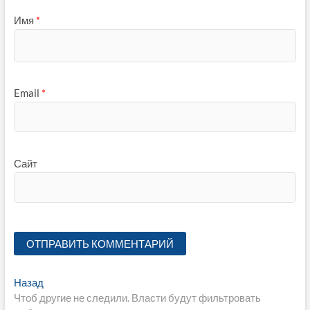
Имя
*
Email
*
Сайт
Навигация
Предыдущая
Назад
запись:
Чтоб другие не следили. Власти будут фильтровать
по