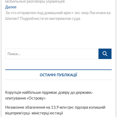
мобильные разговоры украинцев
записям
Следующая
Далее
запись:
За что отправлен под домашний арест экс-мэр Лисичанска
Шилин? Подробности из материалов суда
Поиск…
ОСТАННІ ПУБЛІКАЦІЇ
Корупція найбільше підриває довіру до держави,-
опитування «Острову»
Незаконне збагачення на 13,9 млн грн: підозра колишній
віцепрем’єрці- міністерці юстиції