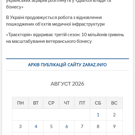
бізнесу»
В Україні продовжується робота з відновлення
пошкоджених об’єктів медичної інфраструктури
«Траєкторія» відкриває третій сезон: 10 мільйонів гривень
на масштабування ветеранського бізнесу
АРХІВ ПУБЛІКАЦІЙ САЙТУ ZARAZ.INFO
АВГУСТ 2026
ПН
ВТ
СР
ЧТ
ПТ
СБ
ВС
1
2
3
4
5
6
7
8
9