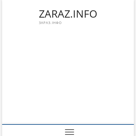
Перейти
ZARAZ.INFO
к
содержимому
ЗАРАЗ.ІНФО