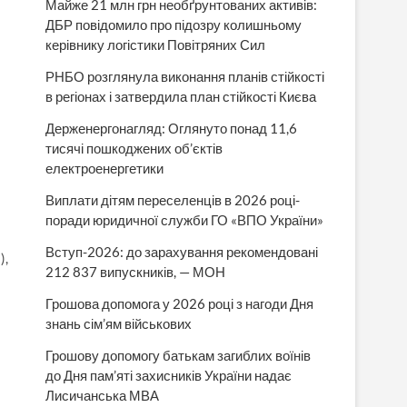
Майже 21 млн грн необґрунтованих активів:
ДБР повідомило про підозру колишньому
керівнику логістики Повітряних Сил
РНБО розглянула виконання планів стійкості
в регіонах і затвердила план стійкості Києва
Держенергонагляд: Оглянуто понад 11,6
тисячі пошкоджених об’єктів
електроенергетики
Виплати дітям переселенців в 2026 році-
поради юридичної служби ГО «ВПО України»
Вступ-2026: до зарахування рекомендовані
),
212 837 випускників, — МОН
Грошова допомога у 2026 році з нагоди Дня
знань сім’ям військових
Грошову допомогу батькам загиблих воїнів
до Дня пам’яті захисників України надає
Лисичанська МВА