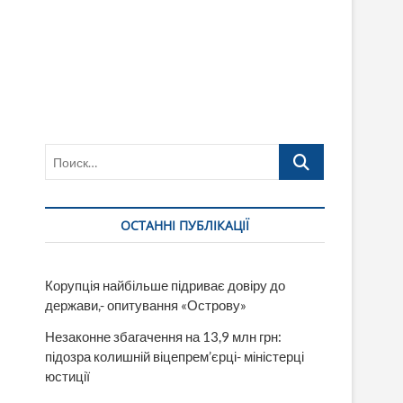
Поиск…
ОСТАННІ ПУБЛІКАЦІЇ
Корупція найбільше підриває довіру до
держави,- опитування «Острову»
Незаконне збагачення на 13,9 млн грн:
підозра колишній віцепрем’єрці- міністерці
юстиції