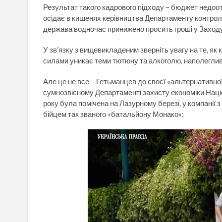
Результат такого кадрового підходу – бюджет недоотр
осідає в кишенях керівництва Департаменту контролю
держава водночас принижено просить гроші у Заходу 
У зв’язку з вищевикладеним зверніть увагу на те, як 
силами уникає теми тютюну та алкоголю, наполеглив
Але це не все – Гетьманцев до своєї «альтернативної
сумнозвісному Департаменті захисту економіки Націо
року була помічена на Лазурному березі, у компані
бійцем так званого «батальйону Монако»: