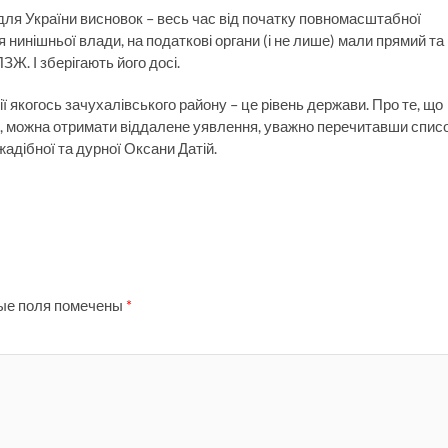
для України висновок – весь час від початку повномасштабної
я нинішньої влади, на податкові органи (і не лише) мали прямий та
Ж. І зберігають його досі.
ї якогось зачухалівського району – це рівень держави. Про те, що
ас, можна отримати віддалене уявлення, уважно перечитавши спис
жадібної та дурної Оксани Датій.
ые поля помечены
*