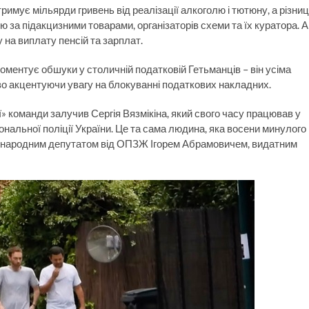
имує мільярди гривень від реалізації алкоголю і тютюну, а різни
 за підакцизними товарами, організаторів схеми та їх куратора. А
на виплату пенсій та зарплат.
коментує обшуки у столичній податковій Гетьманців – він усіма
о акцентуючи увагу на блокуванні податкових накладних.
» команди залучив Сергія Вязмікіна, який свого часу працював у
нальної поліції України. Це та сама людина, яка восени минулого
ї з народним депутатом від ОПЗЖ Ігорем Абрамовичем, видатним