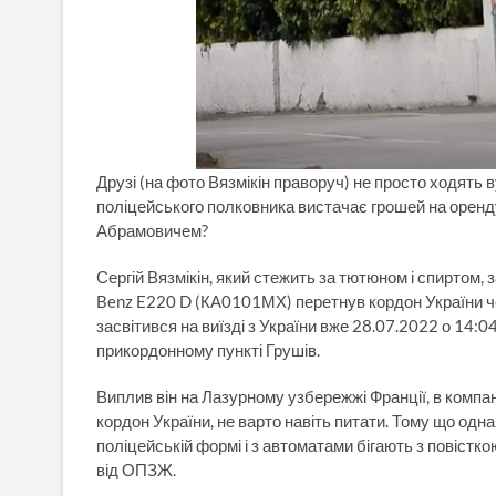
Друзі (на фото Вязмікін праворуч) не просто ходять в
поліцейського полковника вистачає грошей на оренду 
Абрамовичем?
Сергій Вязмікін, який стежить за тютюном і спиртом,
Benz E220 D (КА0101МХ) перетнув кордон України че
засвітився на виїзді з України вже 28.07.2022 о 14:
прикордонному пункті Грушів.
Виплив він на Лазурному узбережжі Франції, в компан
кордон України, не варто навіть питати. Тому що одна
поліцейській формі і з автоматами бігають з повістк
від ОПЗЖ.