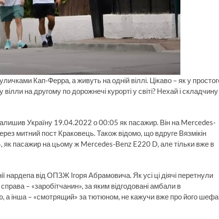
уличками Кап-Ферра, а живуть на одній віллі. Цікаво – як у простог
вілли на другому по дорожнечі курорті у світі? Нехай і складчину
 залишив Україну 19.04.2022 о 00:05 як пасажир. Він на Mercedes-
рез митний пост Краковець. Також відомо, що вдруге Вязмікін
04, як пасажир на цьому ж Mercedes-Benz E220 D, але тільки вже в
ії нардепа від ОПЗЖ Ігоря Абрамовича. Як усі ці діячі перетнули
 справа – «заробітчанин», за яким відгодовані амбали в
ою, а інша – «смотрящий» за тютюном, не кажучи вже про його шефа