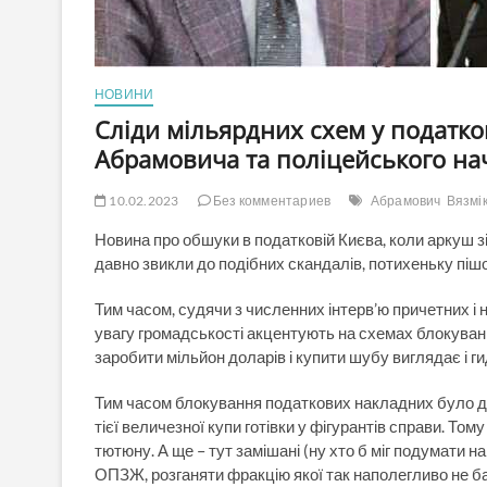
НОВИНИ
Сліди мільярдних схем у податко
Абрамовича та поліцейського на
10.02.2023
Без комментариев
Абрамович
Вязмік
Новина про обшуки в податковій Києва, коли аркуш зі 
давно звикли до подібних скандалів, потихеньку піш
Тим часом, судячи з численних інтерв’ю причетних і 
увагу громадськості акцентують на схемах блокуван
заробити мільйон доларів і купити шубу виглядає і ги
Тим часом блокування податкових накладних було д
тієї величезної купи готівки у фігурантів справи. То
тютюну. А ще – тут замішані (ну хто б міг подумати 
ОПЗЖ, розганяти фракцію якої так наполегливо не б