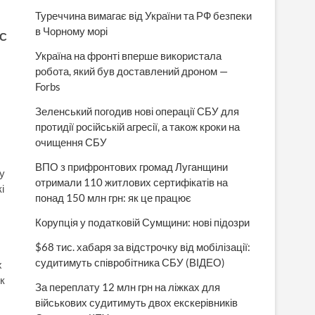
Туреччина вимагає від України та РФ безпеки
в Чорному морі
ПС
Україна на фронті вперше використала
робота, який був доставлений дроном —
Forbs
Зеленський погодив нові операції СБУ для
протидії російській агресії, а також кроки на
очищення СБУ
ВПО з прифронтових громад Луганщини
у
отримали 110 житлових сертифікатів на
і
понад 150 млн грн: як це працює
Корупція у податковій Сумщини: нові підозри
$68 тис. хабаря за відстрочку від мобілізації:
судитимуть співробітника СБУ (ВІДЕО)
х
к
За переплату 12 млн грн на ліжках для
військових судитимуть двох екскерівників