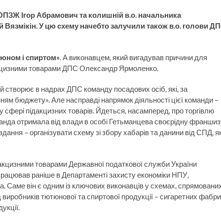
ОПЗЖ Ігор Абрамович та колишній в.о. начальника
й Вязмікін. У цю схему начебто залучили також в.о. голови Д
тюном і спиртом»
. А виконавцем, який вигадував причини для
акцизними товарами ДПС Олександр Ярмоленко.
ий створює в надрах ДПС команду посадових осіб, які, за
ям бюджету». Але насправді напрямок діяльності цієї команди –
 сфері підакцизних товарів. Йдеться, насамперед, про торгівлю
манда отримала від влади в особі Гетьманцева своєрідну франшиз
вдання – організувати схему зі збору хабарів та данини від СПД, як
акцизними товарами Державної податкової служби України
працював раніше в Департаменті захисту економіки НПУ,
. Саме він є одним із ключових виконавців у схемах, спрямовани
 виробників тютюнової та спиртової продукції – сигаретних фабри
укції.