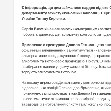
Є інформація, що цим займалися нардеп від екс-
департаменту захисту економіки Нацполіції Сергі
України Тетяну Кирієнко
.
Сергія Вязмікіна називають «»смотрящим» за тю
поборів, є директор Департаменту контролю за під
Ярмоленко є креатурою Данила Гетьманцева
, як
офіційними запевненнями, займатимуться «наповненн
альтернативне «оподаткування» бізнесу, що працює у
алкоголем та тютюновою продукцією. По суті, ця ко
на збирання данини у цьому сегменті бізнесу. Їхнє за
торгують алкоголем та тютюном.
На посаду директора Департаменту контролю за під
підполковника поліції Олександра Ярмоленка, який 
призначено за прямою вказівкою Данила Гетьманцева
на систематичне отримання неправомірної вигоди від
та заводів із виготовлення спирту та алкогольної прод