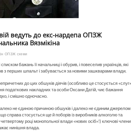
вій ведуть до екс-нардепа ОПЗЖ
чальника Вязмікіна
ін
ОПЗЖ
схеми
списком бажань її начальниці і обурив, і повеселив українців, які
ов з перших шпальт і забувається за новими зашкварами влади.
непричетних до цих обшуків діячів (особливо це стосується «слуг»
ня податкових накладних та особи Оксани Датій, чиє бажання
дко, і смішно одночасно.
алеко не єдиною причиною обшуків і далеко не єдиним джерелом
му що справа стосується ще й поборів із виробників алкоголю та
на четвертому році монопольної влади «нових осіб»!) ключові члени
ажає нинішня влада.