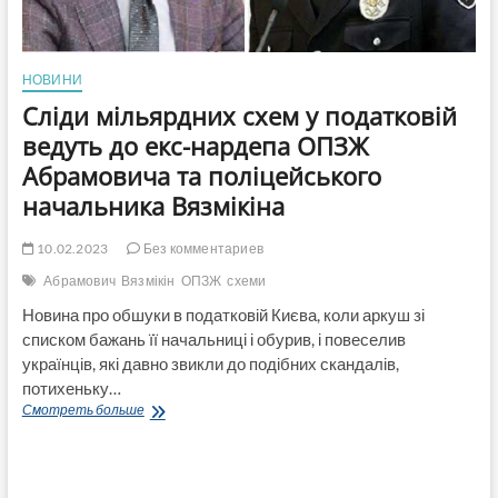
НОВИНИ
Сліди мільярдних схем у податковій
ведуть до екс-нардепа ОПЗЖ
Абрамовича та поліцейського
начальника Вязмікіна
10.02.2023
Без комментариев
Абрамович
Вязмікін
ОПЗЖ
схеми
Новина про обшуки в податковій Києва, коли аркуш зі
списком бажань її начальниці і обурив, і повеселив
українців, які давно звикли до подібних скандалів,
потихеньку…
Сліди
Смотреть больше
мільярдних
схем
у
податковій