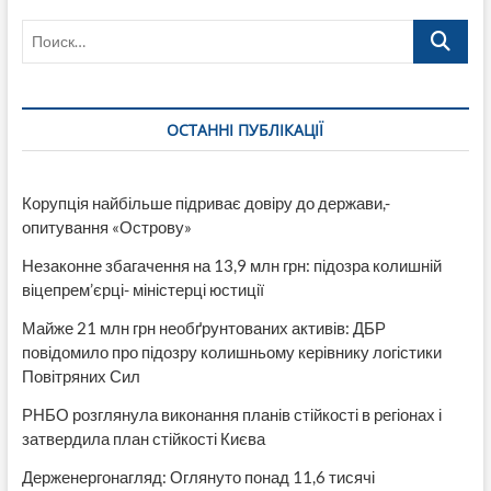
ведуть
Поиск…
до
екс-
нардепа
ОПЗЖ
Абрамовича
ОСТАННІ ПУБЛІКАЦІЇ
та
поліцейського
начальника
Вязмікіна
Корупція найбільше підриває довіру до держави,-
опитування «Острову»
Незаконне збагачення на 13,9 млн грн: підозра колишній
віцепрем’єрці- міністерці юстиції
Майже 21 млн грн необґрунтованих активів: ДБР
повідомило про підозру колишньому керівнику логістики
Повітряних Сил
РНБО розглянула виконання планів стійкості в регіонах і
затвердила план стійкості Києва
Держенергонагляд: Оглянуто понад 11,6 тисячі