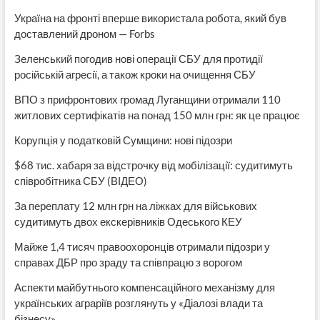
Україна на фронті вперше використала робота, який був
доставлений дроном — Forbs
Зеленський погодив нові операції СБУ для протидії
російській агресії, а також кроки на очищення СБУ
ВПО з прифронтових громад Луганщини отримали 110
житлових сертифікатів на понад 150 млн грн: як це працює
Корупція у податковій Сумщини: нові підозри
$68 тис. хабаря за відстрочку від мобілізації: судитимуть
співробітника СБУ (ВІДЕО)
За переплату 12 млн грн на ліжках для військових
судитимуть двох екскерівників Одеського КЕУ
Майже 1,4 тисяч правоохоронців отримали підозри у
справах ДБР про зраду та співпрацю з ворогом
Аспекти майбутнього компенсаційного механізму для
українських аграріїв розглянуть у «Діалозі влади та
бізнесу»