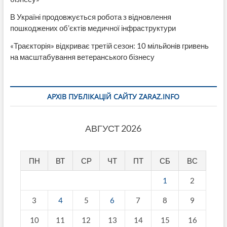
В Україні продовжується робота з відновлення
пошкоджених об’єктів медичної інфраструктури
«Траєкторія» відкриває третій сезон: 10 мільйонів гривень
на масштабування ветеранського бізнесу
АРХІВ ПУБЛІКАЦІЙ САЙТУ ZARAZ.INFO
АВГУСТ 2026
ПН
ВТ
СР
ЧТ
ПТ
СБ
ВС
1
2
3
4
5
6
7
8
9
10
11
12
13
14
15
16