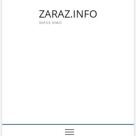
Перейти
ZARAZ.INFO
к
содержимому
ЗАРАЗ.ІНФО