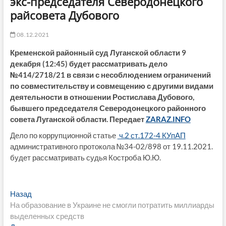
экс-председателя Северодонецкого
райсовета Дубового
08.12.2021
Кременской районный суд Луганской области 9
декабря (12:45) будет рассматривать дело
№414/2718/21 в связи с несоблюдением ограничений
по совместительству и совмещению с другими видами
деятельности в отношении Ростислава Дубового,
бывшего председателя Северодонецкого районного
совета Луганской области. Передает
ZARAZ.INFO
Дело по коррупционной статье
ч.2 ст.172-4 КУпАП
административного протокола №34-02/898 от 19.11.2021.
будет рассматривать судья Костроба Ю.Ю.
Навигация
Предыдущая
Назад
запись:
На образование в Украине не смогли потратить миллиарды
по
выделенных средств