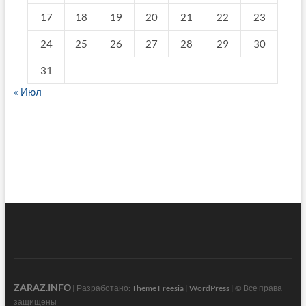
17
18
19
20
21
22
23
24
25
26
27
28
29
30
31
« Июл
fake breitling
ZARAZ.INFO
| Разработано:
Theme Freesia
|
WordPress
| © Все права
защищены