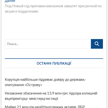
записям
Следующая
Далее
запись:
Под Новый год прилавки магазинов завалят просрочкой по
акции и подделками
Поиск…
ОСТАННІ ПУБЛІКАЦІЇ
Корупція найбільше підриває довіру до держави,-
опитування «Острову»
Незаконне збагачення на 13,9 млн грн: підозра колишній
віцепрем’єрці- міністерці юстиції
Майже 21 млн грн необґрунтованих активів: ДБР