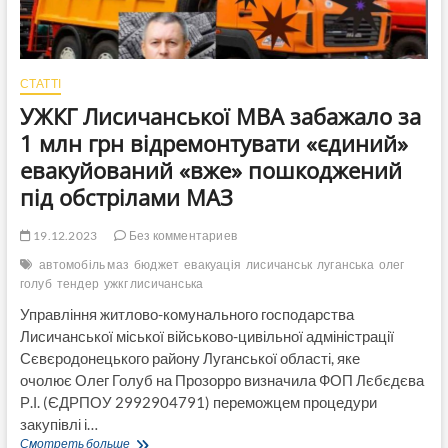
СТАТТІ
УЖКГ Лисичанської МВА забажало за
1 млн грн відремонтувати «єдиний»
евакуйований «вже» пошкоджений
під обстрілами МАЗ
19.12.2023
Без комментариев
автомобіль маз
бюджет
евакуація
лисичанськ
луганська
олег
голуб
тендер
ужкг лисичанська
Управління житлово-комунального господарства
Лисичанської міської військово-цивільної адміністрації
Сєвєродонецького району Луганської області, яке
очолює Олег Голуб на Прозорро визначила ФОП Лєбєдєва
Р.І. (ЄДРПОУ 2992904791) переможцем процедури
закупівлі і…
УЖКГ
Смотреть больше