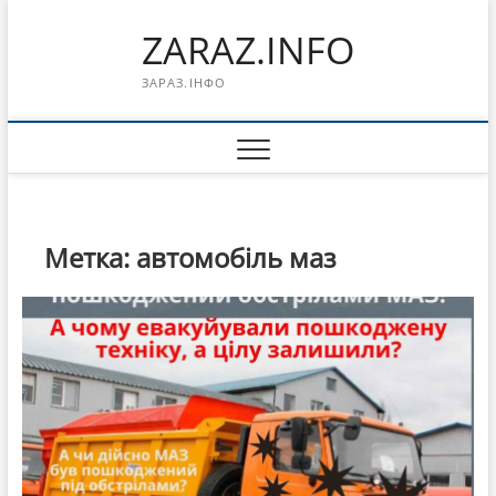
Перейти
ZARAZ.INFO
к
содержимому
ЗАРАЗ.ІНФО
Метка:
автомобіль маз