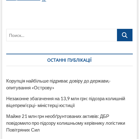
Лисичанської
МВА
забажало
за
1
Поиск…
млн
грн
відремонтувати
«єдиний»
евакуйований
ОСТАННІ ПУБЛІКАЦІЇ
«вже»
пошкоджений
під
обстрілами
Корупція найбільше підриває довіру до держави,-
МАЗ
опитування «Острову»
Незаконне збагачення на 13,9 млн грн: підозра колишній
віцепрем’єрці- міністерці юстиції
Майже 21 млн грн необґрунтованих активів: ДБР
повідомило про підозру колишньому керівнику логістики
Повітряних Сил