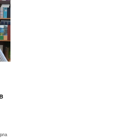
в
ерла