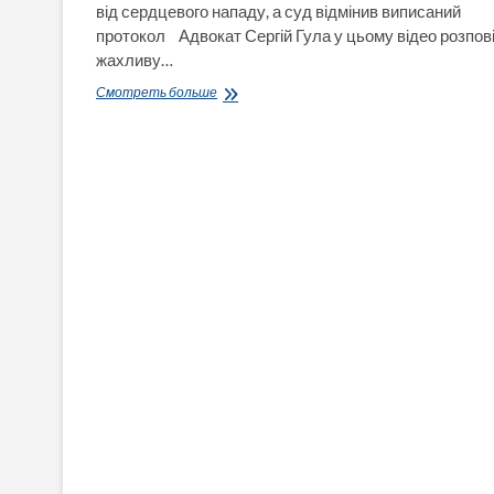
від сердцевого нападу, а суд відмінив виписаний
протокол Адвокат Сергій Гула у цьому відео розпов
жахливу…
Бабусю,
Смотреть больше
яку
оштрафували
на
17
тисяч
гривень,
померла
від
сердцевого
нападу,
а
суд
відмінив
виписаний
протокол
(ВІДЕО)