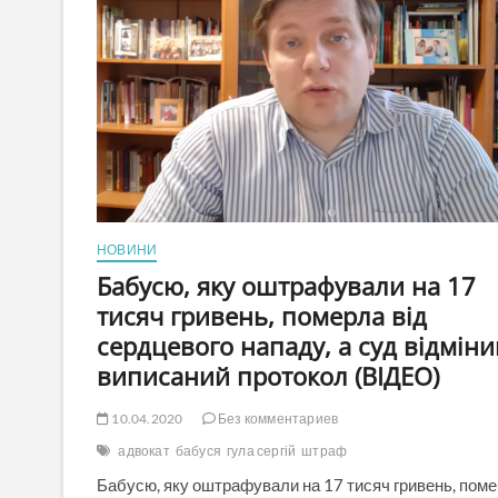
НОВИНИ
Бабусю, яку оштрафували на 17
тисяч гривень, померла від
сердцевого нападу, а суд відміни
виписаний протокол (ВІДЕО)
10.04.2020
Без комментариев
адвокат
бабуся
гула сергій
штраф
Бабусю, яку оштрафували на 17 тисяч гривень, пом