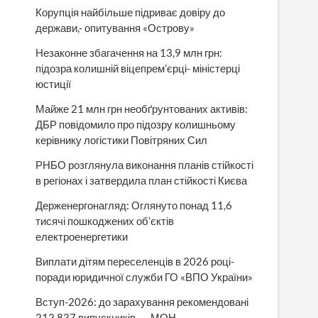
Корупція найбільше підриває довіру до
держави,- опитування «Острову»
Незаконне збагачення на 13,9 млн грн:
підозра колишній віцепрем’єрці- міністерці
юстиції
Майже 21 млн грн необґрунтованих активів:
ДБР повідомило про підозру колишньому
керівнику логістики Повітряних Сил
РНБО розглянула виконання планів стійкості
в регіонах і затвердила план стійкості Києва
Держенергонагляд: Оглянуто понад 11,6
тисячі пошкоджених об’єктів
електроенергетики
Виплати дітям переселенців в 2026 році-
поради юридичної служби ГО «ВПО України»
Вступ-2026: до зарахування рекомендовані
212 837 випускників, — МОН