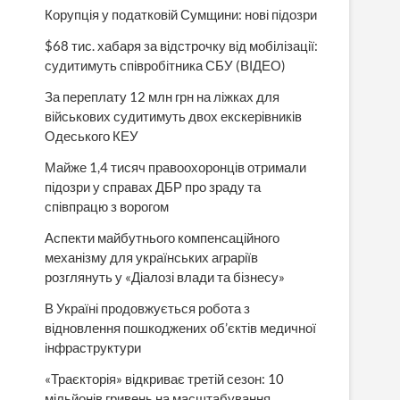
Корупція у податковій Сумщини: нові підозри
$68 тис. хабаря за відстрочку від мобілізації:
судитимуть співробітника СБУ (ВІДЕО)
За переплату 12 млн грн на ліжках для
військових судитимуть двох екскерівників
Одеського КЕУ
Майже 1,4 тисяч правоохоронців отримали
підозри у справах ДБР про зраду та
співпрацю з ворогом
Аспекти майбутнього компенсаційного
механізму для українських аграріїв
розглянуть у «Діалозі влади та бізнесу»
В Україні продовжується робота з
відновлення пошкоджених об’єктів медичної
інфраструктури
«Траєкторія» відкриває третій сезон: 10
мільйонів гривень на масштабування