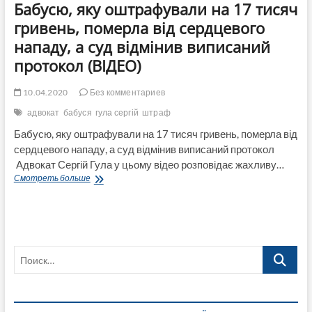
Бабусю, яку оштрафували на 17 тисяч
гривень, померла від сердцевого
нападу, а суд відмінив виписаний
протокол (ВІДЕО)
10.04.2020
Без комментариев
адвокат
бабуся
гула сергій
штраф
Бабусю, яку оштрафували на 17 тисяч гривень, померла від
сердцевого нападу, а суд відмінив виписаний протокол
Адвокат Сергій Гула у цьому відео розповідає жахливу…
Бабусю,
Смотреть больше
яку
оштрафували
на
17
тисяч
Поиск…
гривень,
померла
від
сердцевого
нападу,