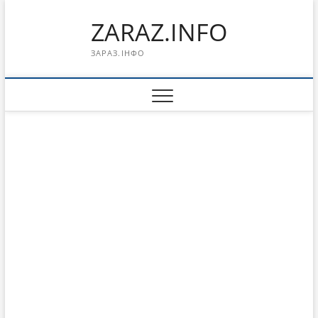
Перейти
ZARAZ.INFO
к
содержимому
ЗАРАЗ.ІНФО