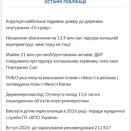
ОСТАННІ ПУБЛІКАЦІЇ
а
суд
відмінив
виписаний
Корупція найбільше підриває довіру до держави,-
протокол
опитування «Острову»
(ВІДЕО)
Незаконне збагачення на 13,9 млн грн: підозра колишній
віцепрем’єрці- міністерці юстиції
Майже 21 млн грн необґрунтованих активів: ДБР
повідомило про підозру колишньому керівнику логістики
Повітряних Сил
РНБО розглянула виконання планів стійкості в регіонах і
затвердила план стійкості Києва
Держенергонагляд: Оглянуто понад 11,6 тисячі
пошкоджених об’єктів електроенергетики
Виплати дітям переселенців в 2026 році- поради юридичної
служби ГО «ВПО України»
Вступ-2026: до зарахування рекомендовані 212 837