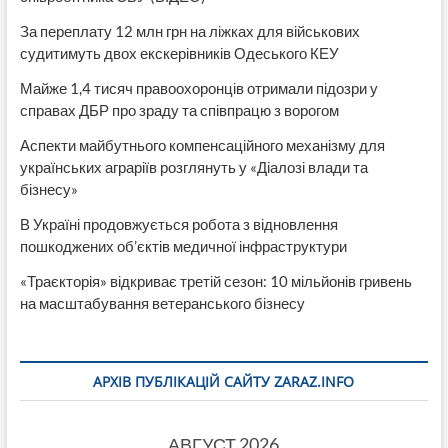
За переплату 12 млн грн на ліжках для військових
судитимуть двох екскерівників Одеського КЕУ
Майже 1,4 тисяч правоохоронців отримали підозри у
справах ДБР про зраду та співпрацю з ворогом
Аспекти майбутнього компенсаційного механізму для
українських аграріїв розглянуть у «Діалозі влади та
бізнесу»
В Україні продовжується робота з відновлення
пошкоджених об’єктів медичної інфраструктури
«Траєкторія» відкриває третій сезон: 10 мільйонів гривень
на масштабування ветеранського бізнесу
АРХІВ ПУБЛІКАЦІЙ САЙТУ ZARAZ.INFO
АВГУСТ 2026