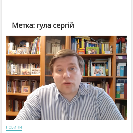
Метка:
гула сергій
НОВИНИ