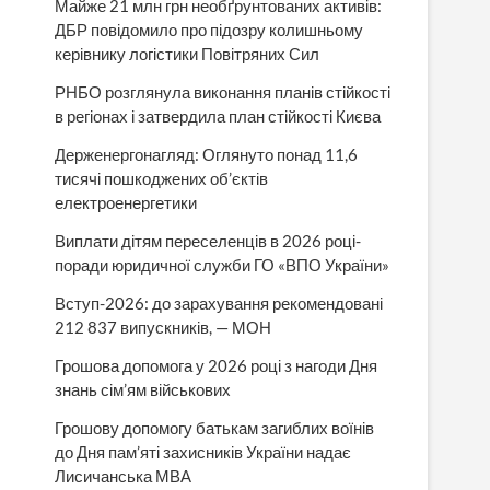
Майже 21 млн грн необґрунтованих активів:
ДБР повідомило про підозру колишньому
керівнику логістики Повітряних Сил
РНБО розглянула виконання планів стійкості
в регіонах і затвердила план стійкості Києва
Держенергонагляд: Оглянуто понад 11,6
тисячі пошкоджених об’єктів
електроенергетики
Виплати дітям переселенців в 2026 році-
поради юридичної служби ГО «ВПО України»
Вступ-2026: до зарахування рекомендовані
212 837 випускників, — МОН
Грошова допомога у 2026 році з нагоди Дня
знань сім’ям військових
Грошову допомогу батькам загиблих воїнів
до Дня пам’яті захисників України надає
Лисичанська МВА