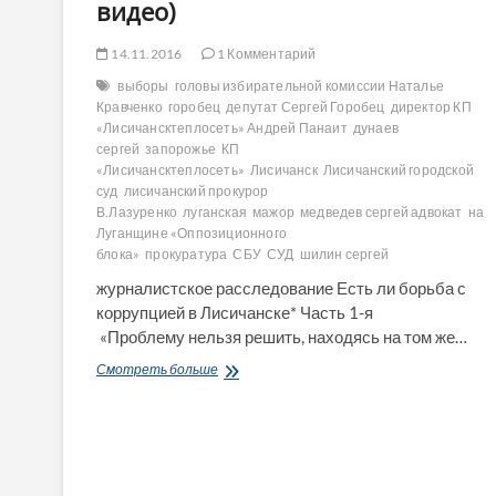
видео)
14.11.2016
1 Комментарий
выборы
головы избирательной комиссии Наталье
Кравченко
горобец
депутат Сергей Горобец
директор КП
«Лисичансктеплосеть» Андрей Панаит
дунаев
сергей
запорожье
КП
«Лисичансктеплосеть»
Лисичанск
Лисичанский городской
суд
лисичанский прокурор
В.Лазуренко
луганская
мажор
медведев сергей адвокат
на
Луганщине «Оппозиционного
блока»
прокуратура
СБУ
СУД
шилин сергей
журналистское расследование Есть ли борьба с
коррупцией в Лисичанске* Часть 
«Проблему нельзя решить, находясь на том же…
Есть
Смотреть больше
ли
борьба
с
коррупцией
в
Лисичанске