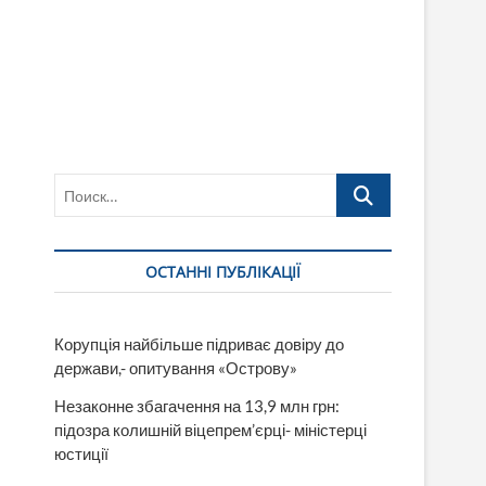
Поиск…
ОСТАННІ ПУБЛІКАЦІЇ
Корупція найбільше підриває довіру до
держави,- опитування «Острову»
Незаконне збагачення на 13,9 млн грн:
підозра колишній віцепрем’єрці- міністерці
юстиції