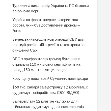
Туреччина вимагає від України та РФ безпеки
в Чорному морі
Україна на фронті вперше використала
робота, який був доставлений дроном —
Forbs
Зеленський погодив нові операції СБУ для
протидії російській агресії, а також кроки на
очищення СБУ
ВПО з прифронтових громад Луганщини
отримали 110 житлових сертифікатів на
понад 150 млн грн: як це працює
Корупція у податковій Сумщини: нові підозри
$68 тис. хабаря за відстрочку від мобілізації:
судитимуть співробітника СБУ (ВІДЕО)
За переплату 12 млн грн на ліжках для
військових судитимуть двох екскерівників