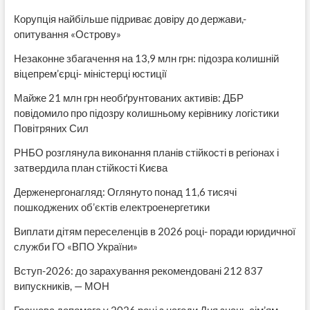
Корупція найбільше підриває довіру до держави,-
опитування «Острову»
Незаконне збагачення на 13,9 млн грн: підозра колишній
віцепрем’єрці- міністерці юстиції
Майже 21 млн грн необґрунтованих активів: ДБР
повідомило про підозру колишньому керівнику логістики
Повітряних Сил
РНБО розглянула виконання планів стійкості в регіонах і
затвердила план стійкості Києва
Держенергонагляд: Оглянуто понад 11,6 тисячі
пошкоджених об’єктів електроенергетики
Виплати дітям переселенців в 2026 році- поради юридичної
служби ГО «ВПО України»
Вступ-2026: до зарахування рекомендовані 212 837
випускників, — МОН