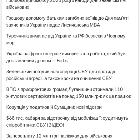
Грошова допомога у 2026 році з нагоди Дня знань сім’ям
військових
Грошову допомогу батькам загиблих воїнів до Дня пам’яті
захисників України надає Лисичанська МВА
Туреччина вимагає від України та РФ безпеки в Чорному
морі
Україна на фронті вперше використала робота, який був
доставлений дроном — Forbs
Зеленський погодив нові операції СБУ для протидії
російській агресії, а також кроки на очищення СБУ
ВПО з прифронтових громад Луганщини отримали 110
житлових сертифікатів на понад 150 млн грн: як це працює
Корупція у податковій Сумщини: нові підозри
$68 тис. хабаря за відстрочку від мобілізації: судитимуть
співробітника СБУ (ВІДЕО)
За переплату 12 млн грн на ліжках для військових