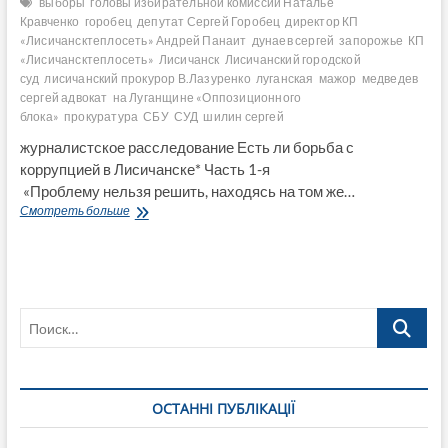
выборы
головы избирательной комиссии Наталье
Кравченко
горобец
депутат Сергей Горобец
директор КП
«Лисичансктеплосеть» Андрей Панаит
дунаев сергей
запорожье
КП
«Лисичансктеплосеть»
Лисичанск
Лисичанский городской
суд
лисичанский прокурор В.Лазуренко
луганская
мажор
медведев
сергей адвокат
на Луганщине «Оппозиционного
блока»
прокуратура
СБУ
СУД
шилин сергей
журналистское расследование Есть ли борьба с
коррупцией в Лисичанске* Часть 1-я
«Проблему нельзя решить, находясь на том же…
Есть
Смотреть больше
ли
борьба
с
коррупцией
в
Поиск…
Лисичанске
Часть
1
(документы,
видео)
ОСТАННІ ПУБЛІКАЦІЇ