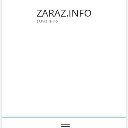
Перейти
ZARAZ.INFO
к
содержимому
ЗАРАЗ.ІНФО